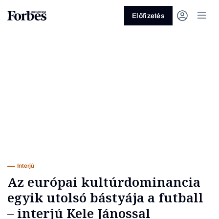
Előfizetés
Vagy fedezze fel a következő
témákat
Üzlet
Pénz
Zöld
Legyél jobb!
Interjú
Az európai kultúrdominancia
egyik utolsó bástyája a futball
– interjú Kele Jánossal