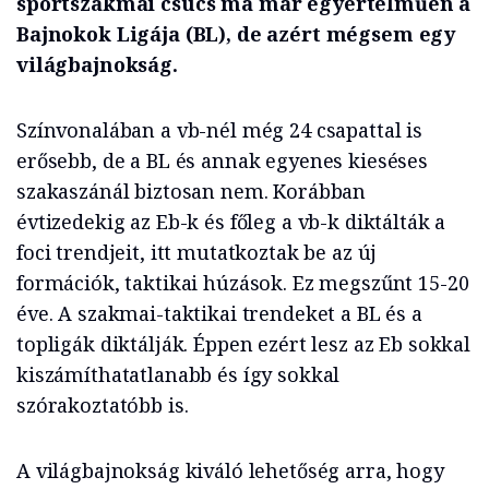
sportszakmai csúcs ma már egyértelműen a
Bajnokok Ligája (BL), de azért mégsem egy
világbajnokság.
Színvonalában a vb-nél még 24 csapattal is
erősebb, de a BL és annak egyenes kieséses
szakaszánál biztosan nem. Korábban
évtizedekig az Eb-k és főleg a vb-k diktálták a
foci trendjeit, itt mutatkoztak be az új
formációk, taktikai húzások. Ez megszűnt 15-20
éve. A szakmai-taktikai trendeket a BL és a
topligák diktálják. Éppen ezért lesz az Eb sokkal
kiszámíthatatlanabb és így sokkal
szórakoztatóbb is.
A világbajnokság kiváló lehetőség arra, hogy