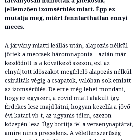
látványosan hullottak a játékosok,
jellemzően izomsérülés miatt. Épp ez
mutatja meg, miért fenntarthatlan ennyi
meccs.
A járvány miatti leállás után, alapozás nélkül
jöttek a meccsek háromnaponta – aztán már
kezdődött is a következő szezon, ezt az
elnyújtott időszakot megfelelő alapozás nélkül
csinálták végig a csapatok, valóban sok emiatt
az izomsérülés. De erre még lehet mondani,
hogy ez egyszeri, a covid miatt alakult így.
Érdekes lesz majd látni, hogyan kezelik a jövő
évi katari vb-t, az ugyanis télen, szezon
közepén lesz. Úgy borítja fel a versenynaptárat,
amire nincs precedens. A véletlenszerűség