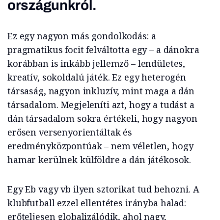
országunkról.
Ez egy nagyon más gondolkodás: a
pragmatikus focit felváltotta egy – a dánokra
korábban is inkább jellemző – lendületes,
kreatív, sokoldalú játék. Ez egy heterogén
társaság, nagyon inkluzív, mint maga a dán
társadalom. Megjeleníti azt, hogy a tudást a
dán társadalom sokra értékeli, hogy nagyon
erősen versenyorientáltak és
eredményközpontúak – nem véletlen, hogy
hamar kerülnek külföldre a dán játékosok.
Egy Eb vagy vb ilyen sztorikat tud behozni. A
klubfutball ezzel ellentétes irányba halad:
erőteljesen globalizálódik, ahol nagy,