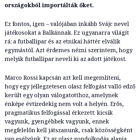
országokból importálták őket.
Ez fontos, igen – valójában inkább Svájc nevel
játékosokat a Balkánnak. Ez ugyanarra világít
rá: a futballipar és az etnikai háttér elválik
egymástól. Azt érdemes nézni szerintem, hogy
melyik futballipar neveli ki az adott játékost.
Marco Rossi kapcsán azt kell megemlíteni,
hogy egy jellegzetesen olasz felfogást valló edző
került egy olyan válogatotthoz, amelynek
énképe évtizedekig nem volt a helyén. Erős,
pragmatikus felfogással érkezett: kicsik
vagyunk, gyengébbek vagyunk, ennek
megfelelőn kell játszanunk, csak közösségként
van esélyünk. Ez az olasz gondolkodás alapja