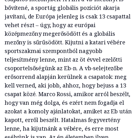
bővítené, a sportág globális pozíciót akarja
javítani, de Európa jelenleg is csak 13 csapattal
vehet részt – úgy, hogy az európai
középmezőny megerősödött és a globális
mezőny is sűrűsödött. Kijutni a katari vébére
sportszakmai szempontból nagyobb
teljesítmény lenne, mint az öt évvel ezelőtti
csoportelsőségünk az Eb-n. A vb-selejtezőbe
erősorrend alapján kerülnek a csapatok: meg
kell verned, aki jobb, ahhoz, hogy bejuss a 13
csapat közé. Marco Rossi, amikor arról beszélt,
hogy van még dolga, és ezért nem fogadja el
azokat a komoly ajánlatokat, amiket az Eb után
kapott, erről beszélt. Hatalmas fegyvertény
lenne, ha kijutnánk a vébére, és erre most
esélyünk is van. Az én életemben ilyen