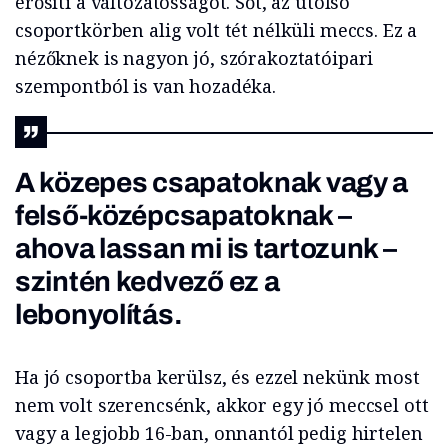
erősíti a változatosságot. Sőt, az utolsó
csoportkörben alig volt tét nélküli meccs. Ez a
nézőknek is nagyon jó, szórakoztatóipari
szempontból is van hozadéka.
A közepes csapatoknak vagy a
felső-középcsapatoknak –
ahova lassan mi is tartozunk –
szintén kedvező ez a
lebonyolítás.
Ha jó csoportba kerülsz, és ezzel nekünk most
nem volt szerencsénk, akkor egy jó meccsel ott
vagy a legjobb 16-ban, onnantól pedig hirtelen