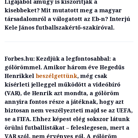
Ligájából amúgy is kiszorítják a
kisebbeket? Mit mutatott meg a magyar
társadalomról a válogatott az Eb-n? Interjú
Kele János futballszakértő-szakíróval.
Forbes.hu:
Kezdjük a legfontosabbal: a
gólörömmel. Amikor három éve Hegedűs
Henrikkel
beszélgettünk
, még csak
kísérleti jelleggel működött a videóbíró
(VAR), de Henrik azt mondta, a gólöröm
annyira fontos része a játéknak, hogy azt
biztosan nem veszélyezteti majd se az UEFA,
se a FIFA. Ehhez képest elég sokszor látunk
örülni futballistákat – feleslegesen, mert a
VAR szól, nem érvényes gól. A gólöröm