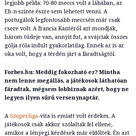
legjobb példa: 70-80 meccs volt a lábában, az
Eb-n szinte észre sem lehetett venni. A
portugálok legfontosabb meccsén már csak
csere volt. A francia Kantéról azt mondják,
három tüdeje van, annyit fut, a svájciak összes
gólja róla indult gyakorlatilag. Ennek az is az
oka volt, hogy a térdén járt a fáradtságtól.
Forbes.hu: Meddig fokozható ez? Mintha
nem lenne megállás, a játékosok láthatóan
fáradtak, mégsem lobbiznak azért, hogy ne
legyen ilyen sűrű versenynaptár.
A
Szuperliga
-vita is emiatt volt érdekes. A
játékosok csak akkor szólaltak fel ellene,
amikor a lényegi kérdések már eldőltek. Én azt