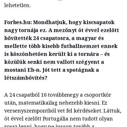
lehetetlen.
Forbes.hu: Mondhatjuk, hogy kiscsapatok
nagy tornája ez. A mezőnyt öt évvel ezelőtt
bővítették 24 csapatosra, a magyar és
mellette több kisebb futballnemzet ennek
is köszönhetően került ki a tornára – és
közülük senki nem vallott szégyent a
mostani Eb-n. Jót tett a spotágnak a
létszámbővítés?
A 24 csapatból 16 továbbmegy a csoportkör
után, matematikailag nehezebb kiesni. Ez
versenyszempontból vet fel kérdéseket. Láttuk,
öt évvel ezelőtt Portugália nem tudott olyan
rossz lenni, hogy ne jusson tovább a