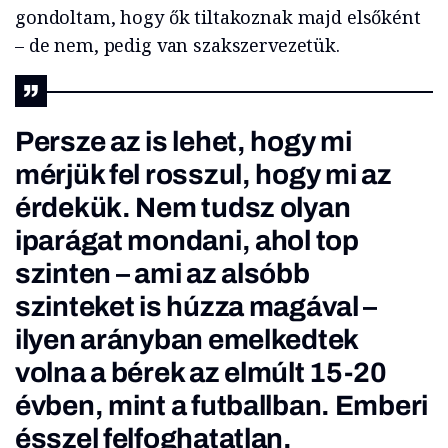
gondoltam, hogy ők tiltakoznak majd elsőként
– de nem, pedig van szakszervezetük.
Persze az is lehet, hogy mi
mérjük fel rosszul, hogy mi az
érdekük. Nem tudsz olyan
iparágat mondani, ahol top
szinten – ami az alsóbb
szinteket is húzza magával –
ilyen arányban emelkedtek
volna a bérek az elmúlt 15-20
évben, mint a futballban. Emberi
ésszel felfoghatatlan.