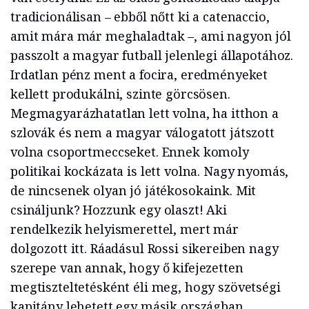
tradicionálisan – ebből nőtt ki a catenaccio,
amit mára már meghaladtak –, ami nagyon jól
passzolt a magyar futball jelenlegi állapotához.
Irdatlan pénz ment a focira, eredményeket
kellett produkálni, szinte görcsösen.
Megmagyarázhatatlan lett volna, ha itthon a
szlovák és nem a magyar válogatott játszott
volna csoportmeccseket. Ennek komoly
politikai kockázata is lett volna. Nagy nyomás,
de nincsenek olyan jó játékosokaink. Mit
csináljunk? Hozzunk egy olaszt! Aki
rendelkezik helyismerettel, mert már
dolgozott itt. Ráadásul Rossi sikereiben nagy
szerepe van annak, hogy ő kifejezetten
megtiszteltetésként éli meg, hogy szövetségi
kapitány lehetett egy másik országban.