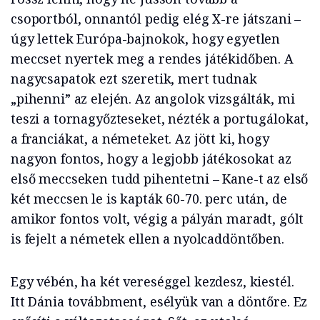
csoportból, onnantól pedig elég X-re játszani –
úgy lettek Európa-bajnokok, hogy egyetlen
meccset nyertek meg a rendes játékidőben. A
nagycsapatok ezt szeretik, mert tudnak
„pihenni” az elején. Az angolok vizsgálták, mi
teszi a tornagyőzteseket, nézték a portugálokat,
a franciákat, a németeket. Az jött ki, hogy
nagyon fontos, hogy a legjobb játékosokat az
első meccseken tudd pihentetni – Kane-t az első
két meccsen le is kapták 60-70. perc után, de
amikor fontos volt, végig a pályán maradt, gólt
is fejelt a németek ellen a nyolcaddöntőben.
Egy vébén, ha két vereséggel kezdesz, kiestél.
Itt Dánia továbbment, esélyük van a döntőre. Ez