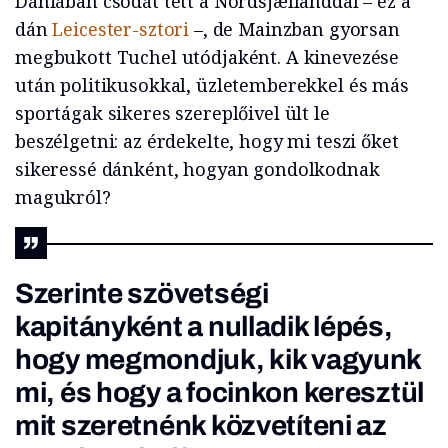
Dániában csodát tett a Nordsjællanddal – ez a
dán
Leicester-sztori
–, de Mainzban gyorsan
megbukott Tuchel utódjaként. A kinevezése
után politikusokkal, üzletemberekkel és más
sportágak sikeres szereplőivel ült le
beszélgetni: az érdekelte, hogy mi teszi őket
sikeressé dánként, hogyan gondolkodnak
magukról?
Szerinte szövetségi
kapitányként a nulladik lépés,
hogy megmondjuk, kik vagyunk
mi, és hogy a focinkon keresztül
mit szeretnénk közvetíteni az