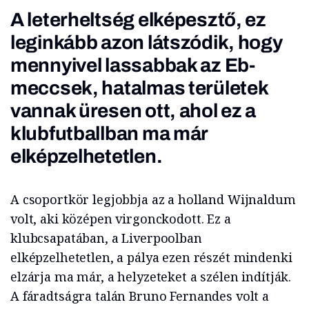
A leterheltség elképesztő, ez
leginkább azon látszódik, hogy
mennyivel lassabbak az Eb-
meccsek, hatalmas területek
vannak üresen ott, ahol ez a
klubfutballban ma már
elképzelhetetlen.
A csoportkör legjobbja az a holland Wijnaldum
volt, aki középen virgonckodott. Ez a
klubcsapatában, a Liverpoolban
elképzelhetetlen, a pálya ezen részét mindenki
elzárja ma már, a helyzeteket a szélen indítják.
A fáradtságra talán Bruno Fernandes volt a