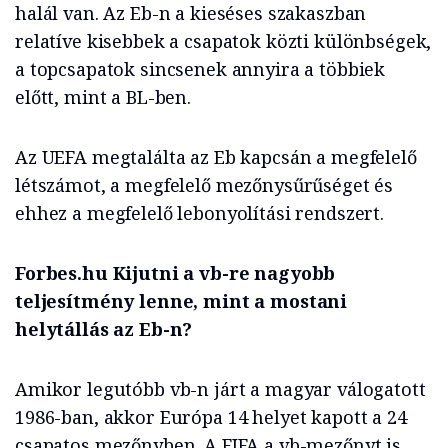
halál van. Az Eb-n a kieséses szakaszban
relatíve kisebbek a csapatok közti különbségek,
a topcsapatok sincsenek annyira a többiek
előtt, mint a BL-ben.
Az UEFA megtalálta az Eb kapcsán a megfelelő
létszámot, a megfelelő mezőnysűrűséget és
ehhez a megfelelő lebonyolítási rendszert.
Forbes.hu Kijutni a vb-re nagyobb
teljesítmény lenne, mint a mostani
helytállás az Eb-n?
Amikor legutóbb vb-n járt a magyar válogatott
1986-ban, akkor Európa 14 helyet kapott a 24
csapatos mezőnyben. A FIFA a vb-mezőnyt is