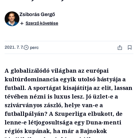
Zsiborás Gergő
Szerző követése
2021. 7. 7.
perc
A globalizálódó világban az európai
kultúrdominancia egyik utolsó bástyája a
futball. A sportágat kisajátítja az elit, lassan
tévében nézni is luxus lesz. Jó üzlet-e a
szivárványos zászló, helye van-e a
futballpályán? A Szuperliga elbukott, de
lenne-e létjogosultsága egy Duna-menti
régiós kupának, ha már a Bajnokok