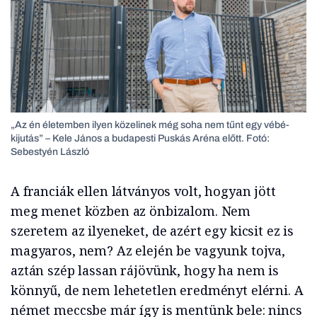
„Az én életemben ilyen közelinek még soha nem tűnt egy vébé-
kijutás” – Kele János a budapesti Puskás Aréna előtt. Fotó:
Sebestyén László
A franciák ellen látványos volt, hogyan jött
meg menet közben az önbizalom. Nem
szeretem az ilyeneket, de azért egy kicsit ez is
magyaros, nem? Az elején be vagyunk tojva,
aztán szép lassan rájövünk, hogy ha nem is
könnyű, de nem lehetetlen eredményt elérni. A
német meccsbe már így is mentünk bele: nincs