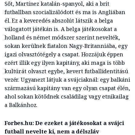
Sőt, Martínez katalán-spanyol, aki a brit
futballban szocializálódott és ma is Angliában
él. Ez a keveredés abszolút látszik a belga
válogatott játékán is. A belga játékosokat a
holland és német módszer szerint nevelték,
sokan kerülnek fiatalon Nagy-Britanniába, egy
igazi olvasztótégely a csapat. Hozzájuk éppen
ezért illik egy ilyen kapitány, aki maga is több
kultúrát olvaszt egybe, kevert futballidentitású
vezér. Ugyanezt látjuk a svájciaknál: egy balkáni
származású kapitány van egy olyan csapat élén,
ahol sokan kötődnek családilag vagy etnikailag
a Balkánhoz.
Forbes.hu: De ezeket a játékosokat a svájci
futball nevelte ki, nem a délszláv