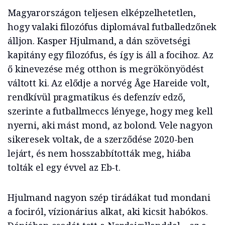
Magyarországon teljesen elképzelhetetlen,
hogy valaki filozófus diplomával futballedzőnek
álljon. Kasper Hjulmand, a dán szövetségi
kapitány egy filozófus, és így is áll a focihoz. Az
ő kinevezése még otthon is megrökönyödést
váltott ki. Az elődje a norvég Åge Hareide volt,
rendkívül pragmatikus és defenzív edző,
szerinte a futballmeccs lényege, hogy meg kell
nyerni, aki mást mond, az bolond. Vele nagyon
sikeresek voltak, de a szerződése 2020-ben
lejárt, és nem hosszabbították meg, hiába
tolták el egy évvel az Eb-t.
Hjulmand nagyon szép tirádákat tud mondani
a fociról, vízionárius alkat, aki kicsit habókos.