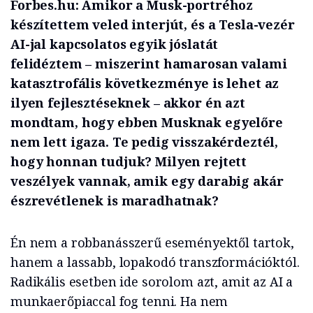
Forbes.hu: Amikor a
Musk
-portréhoz
készített
em
veled interjút, és a Tesla-vezér
AI-
jal
kapcsolatos egyik jóslatát
felidézt
em
– miszerint hamarosan valami
katasztrofális következménye is lehet az
ilyen fejlesztéseknek – akkor én azt
mondtam, hogy ebben
Musknak
egyelőre
nem lett igaza. Te pedig visszakérdeztél,
hogy honnan tudjuk? Milyen rejtett
veszélyek vannak, amik egy darabig akár
észrevétlenek is maradhatnak?
Én nem a robbanásszerű eseményektől tartok,
hanem a lassabb, lopakodó
transzformációktól
.
Radikális esetben ide sorolom azt, amit az AI a
munkaerőpiaccal fog tenni. Ha nem