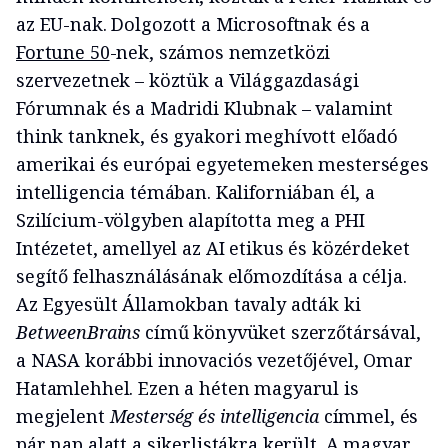
az EU-nak. Dolgozott a Microsoftnak és a
Fortune 50
-nek, számos nemzetközi
szervezetnek – köztük a Világgazdasági
Fórumnak és a Madridi Klubnak – valamint
think tanknek, és gyakori meghívott előadó
amerikai és európai egyetemeken mesterséges
intelligencia témában. Kaliforniában él, a
Szilícium-völgyben alapította meg a PHI
Intézetet, amellyel az AI etikus és közérdeket
segítő felhasználásának előmozdítása a célja.
Az Egyesült Államokban tavaly adták ki
BetweenBrains
című könyvüket szerzőtársával,
a NASA korábbi innovaciós vezetőjével, Omar
Hatamlehhel. Ezen a héten magyarul is
megjelent
Mesterség és intelligencia
címmel, és
pár nap alatt a sikerlistákra került. A magyar