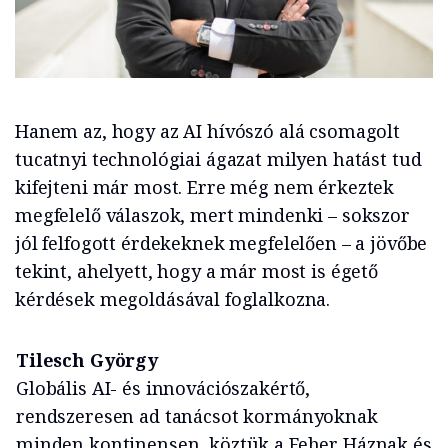
Hanem az, hogy az AI hívószó alá csomagolt
tucatnyi technológiai ágazat milyen hatást tud
kifejteni már most. Erre még nem érkeztek
megfelelő válaszok, mert mindenki – sokszor
jól felfogott érdekeknek megfelelően – a jövőbe
tekint, ahelyett, hogy a már most is égető
kérdések megoldásával foglalkozna.
Tilesch György
Globális AI- és innovációszakértő,
rendszeresen ad tanácsot kormányoknak
minden kontinensen, köztük a Feher Háznak és