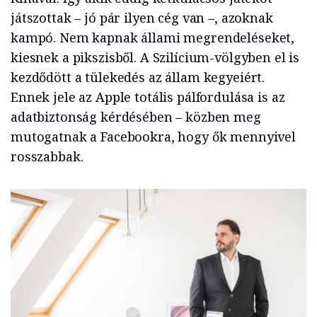
játszottak – jó pár ilyen cég van –, azoknak
kampó. Nem kapnak állami megrendeléseket,
kiesnek a pikszisből. A Szilícium-völgyben el is
kezdődött a tülekedés az állam kegyeiért.
Ennek jele az Apple totális pálfordulása is az
adatbiztonság kérdésében – közben meg
mutogatnak a Facebookra, hogy ők mennyivel
rosszabbak.