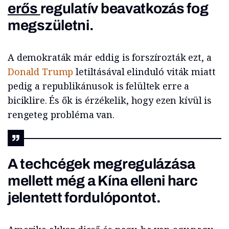
erős
regulatív
beavatkozás fog
megszületni.
A demokraták már eddig is forszírozták ezt, a
Donald Trump
letiltásával elinduló viták miatt
pedig a republikánusok is felültek erre a
biciklire. És ők is érzékelik, hogy ezen kívül is
rengeteg probléma van.
A
techcégek
megregulázása
mellett még a Kína elleni harc
jelentett fordulópontot.