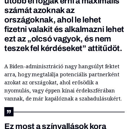
utóbb el fogják érni a maximális
számát azoknak az
országoknak, ahol le lehet
fizetni valakit és alkalmazni lehet
ezt az „olcsó vagyok, és nem
teszek fel kérdéseket” attitűdöt.
A
Biden
-adminisztráció nagy hangsúlyt fektet
arra, hogy megtalálja potenciális partnerként
azokat az országokat, ahol erősödik a
nyomulás, vagy éppen kínai érdekszférában
vannak, de már kapálóznak a szabadulásukért.
Ez most a színvallások kora