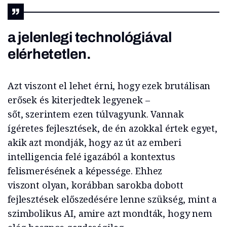
a jelenleg
i
technológiával
elérhetetlen.
Azt viszont el lehet érni, hogy ezek brutálisan
erősek és
kiterjedtek
legyenek –
sőt
,
szerintem
e
zen túlvagyunk
.
Vannak
ígéretes fejlesztések, de én azokkal értek egyet,
akik azt mondják, hogy az út az emberi
intelligencia felé igazából a kontextus
felismerésének a képessége.
Ehhez
viszont
olyan
,
korábban sarokba dobott
fejlesztések előszedésére lenne szükség, mint a
szimbolikus AI, amire azt mondták, hogy nem