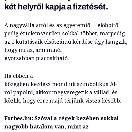
két helyről kapja a fizetését.
A nagyvállalattól és az egyetemtől – előbbitől
pedig értelemszerűen sokkal többet, márpedig
az ő kutatásaik elsőszámú kérdése úgy hangzik,
hogy mi az, ami minél
gyorsabban
piacosítható
.
Ha ebben a
közegben
kezdesz
mondjuk
szimbolikus
AI-
ról
papolni, akkor megveregetik a vállad, és
közlik, hogy erre majd térjünk vissza később.
Forbes.hu: Szóval a cégek kezében sokkal
nagyobb hatalom van, mint az