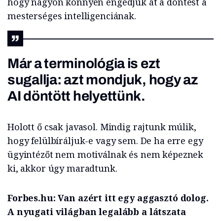
hogy nagyon könnyen engedjük át a döntést a
mesterséges intelligenciának.
Már a terminológia is ezt
sugallja: azt mondjuk, hogy az
AI döntött helyettünk.
Holott ő csak javasol. Mindig rajtunk múlik,
hogy felülbíráljuk-e vagy sem. De ha erre egy
ügyintézőt nem motiválnak és nem képeznek
ki, akkor úgy maradtunk.
Forbes.hu: Van azért itt egy aggasztó dolog.
A nyugati világban legalább a látszata