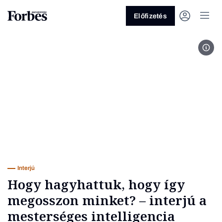
Előfizetés
Tile
Vagy fedezze fel a következő
témákat
Üzlet
Pénz
Zöld
Legyél jobb!
Interjú
Hogy hagyhattuk, hogy így
megosszon minket? – interjú a
mesterséges intelligencia