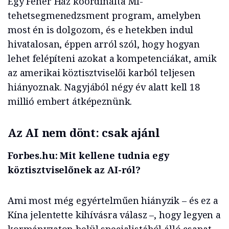
Egy Fehér Ház koordinálta MI-
tehetsegmenedzsment
program, amelyben
most én is dolgozom, és e hetekben indul
hivatalosan, éppen arról szól, hogy hogyan
lehet felépíteni azokat a kompetenciákat, amik
az amerikai köztisztviselői karból teljesen
hiányoznak. Nagyjából négy év alatt kell 18
millió embert átképeznünk.
Az AI nem dönt: csak ajánl
Forbes.hu: Mit kellene tudnia egy
köztisztviselőnek az AI-
ról
?
Ami most még egyértelműen hiányzik – és ez a
Kína jelentette kihívásra válasz –, hogy legyen a
kormányzaton belül specialistából álló csapat,