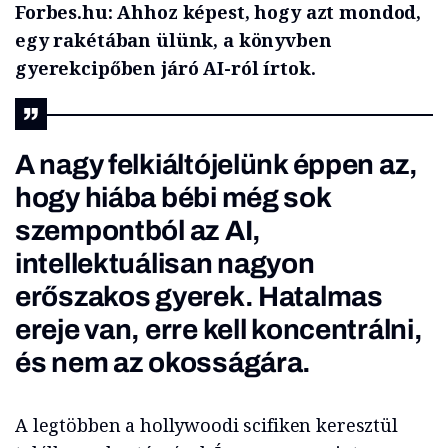
Forbes.hu: Ahhoz képest, hogy azt mondod,
egy rakétában ülünk, a könyvben
gyerekcipőben járó AI-
ról
írtok.
A nagy felkiáltójelünk éppen az,
hogy hiába bébi még sok
szempontból az AI,
intellektuálisan nagyon
erőszakos gyerek. Hatalmas
ereje van, erre kell koncentrálni,
és nem az okosságára.
A legtöbben a hollywoodi
scifiken
keresztül