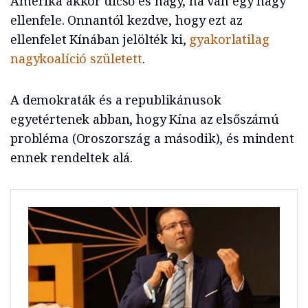
Amerika akkor dicső és nagy, ha van egy nagy
ellenfele. Onnantól kezdve, hogy ezt az
ellenfelet Kínában jelölték ki,
gyakorlatilag
nagykoalíció született
.
A demokraták és a republikánusok
egyetértenek abban, hogy Kína az elsőszámú
probléma (Oroszország a második), és mindent
ennek rendeltek alá.