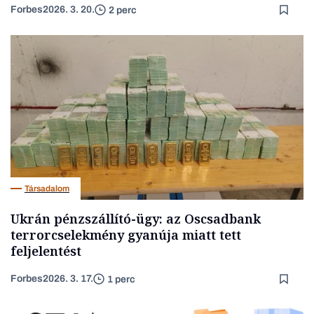
Forbes
2026. 3. 20.
2 perc
Társadalom
Ukrán pénzszállító-ügy: az Oscsadbank
terrorcselekmény gyanúja miatt tett
feljelentést
Forbes
2026. 3. 17.
1 perc