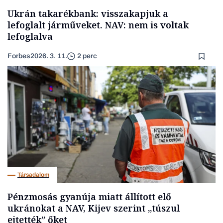
Ukrán takarékbank: visszakapjuk a
lefoglalt járműveket. NAV: nem is voltak
lefoglalva
Forbes
2026. 3. 11.
2 perc
Társadalom
Pénzmosás gyanúja miatt állított elő
ukránokat a NAV, Kijev szerint „túszul
ejtették” őket