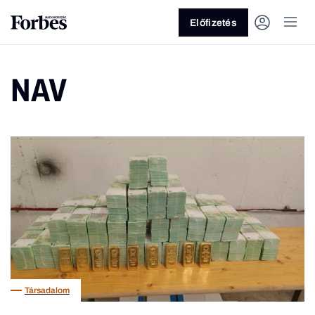
Előfizetés
NAV
Vagy fedezze fel a következő
témákat
Üzlet
Pénz
Zöld
Legyél jobb!
Társadalom