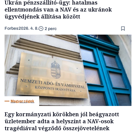
Ukrán pénzszállító-ügy: hatalmas
ellentmondás van a NAV és az ukránok
ügyvédjének állítása között
Forbes
2026. 4. 8.
2 perc
Magyar cégek
Egy kormányzati körökben jól beágyazott
üzletember adta a helyszínt a NAV-osok
tragédiával végződő összejövetelének