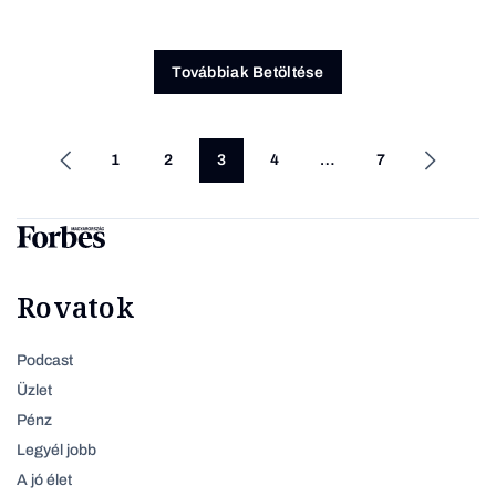
Továbbiak Betöltése
1
2
3
4
…
7
Rovatok
Podcast
Üzlet
Pénz
Legyél jobb
A jó élet