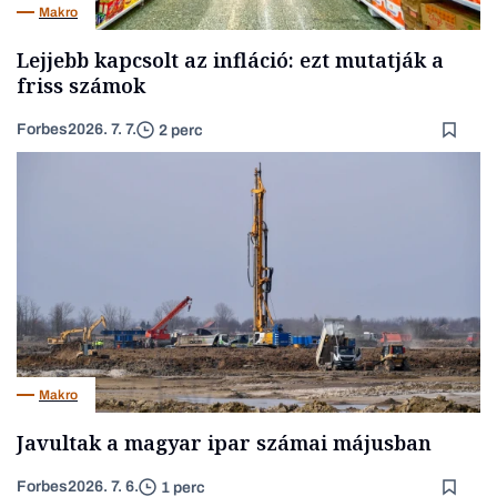
Makro
Lejjebb kapcsolt az infláció: ezt mutatják a
friss számok
Forbes
2026. 7. 7.
2 perc
Makro
Javultak a magyar ipar számai májusban
Forbes
2026. 7. 6.
1 perc