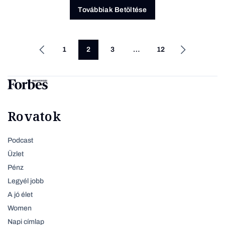
Továbbiak Betöltése
1
2
3
…
12
Rovatok
Podcast
Üzlet
Pénz
Legyél jobb
A jó élet
Women
Napi címlap