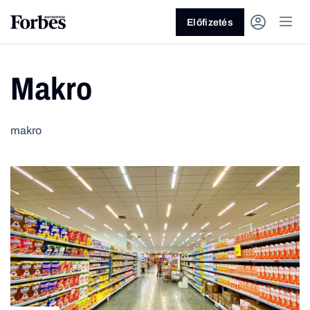
Előfizetés
Makro
makro
Vagy fedezze fel a következő
témákat
Üzlet
Pénz
Zöld
Legyél jobb!