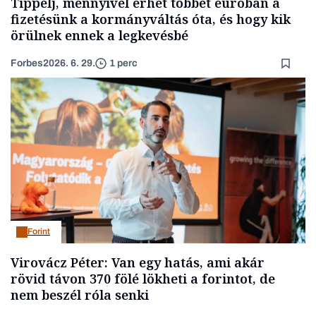
Tippelj, mennyivel érhet többet euróban a
fizetésünk a kormányváltás óta, és hogy kik
örülnek ennek a legkevésbé
Forbes
2026. 6. 29.
1 perc
Forint
Virovácz Péter: Van egy hatás, ami akár
rövid távon 370 fölé lökheti a forintot, de
nem beszél róla senki