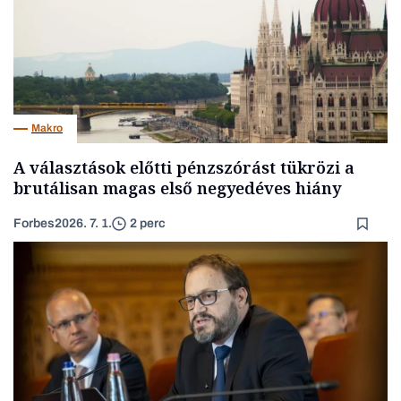
Makro
A választások előtti pénzszórást tükrözi a
brutálisan magas első negyedéves hiány
Forbes
2026. 7. 1.
2 perc