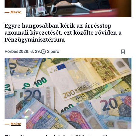
Makro
Egyre hangosabban kérik az árrésstop
azonnali kivezetését, ezt közölte röviden a
Pénzügyminisztérium
Forbes
2026. 6. 29.
2 perc
Makro