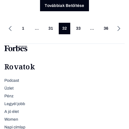
Továbbiak Betöltése
1
…
31
32
33
…
36
Rovatok
Podcast
Üzlet
Pénz
Legyél jobb
A jó élet
Women
Napi címlap