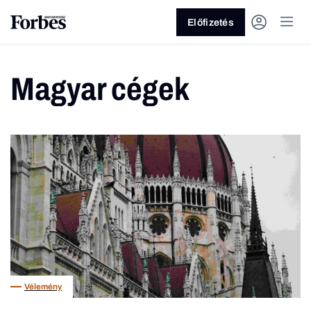
Előfizetés
Magyar cégek
Vagy fedezze fel a következő
témákat
Üzlet
Pénz
Zöld
Legyél jobb!
Vélemény