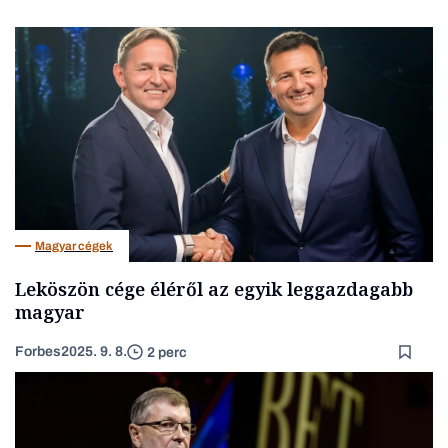
Magyar cégek
Leköszön cége éléről az egyik leggazdagabb
magyar
Forbes
2025. 9. 8.
2 perc