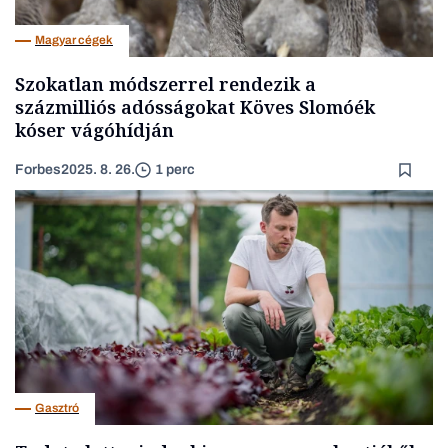
Magyar cégek
Szokatlan módszerrel rendezik a
százmilliós adósságokat Köves Slomóék
kóser vágóhídján
Forbes
2025. 8. 26.
1 perc
Gasztró