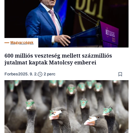
Magyar cégek
600 milliós veszteség mellett százmilliós
jutalmat kaptak Matolcsy emberei
Forbes
2025. 9. 2.
2 perc