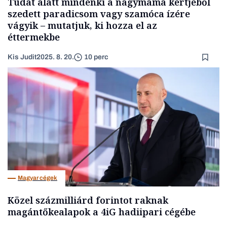
Tudat alatt mindenki a nagymama kertjéből
szedett paradicsom vagy szamóca ízére
vágyik – mutatjuk, ki hozza el az
éttermekbe
Kis Judit
2025. 8. 20.
10 perc
Magyar cégek
Közel százmilliárd forintot raknak
magántőkealapok a 4iG hadiipari cégébe