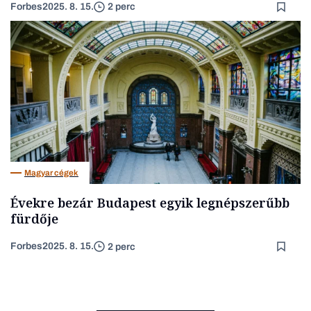
Forbes
2025. 8. 15.
2 perc
Magyar cégek
Évekre bezár Budapest egyik legnépszerűbb
fürdője
Forbes
2025. 8. 15.
2 perc