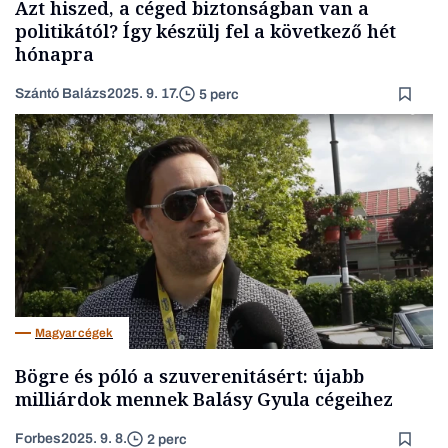
Azt hiszed, a céged biztonságban van a
politikától? Így készülj fel a következő hét
hónapra
Szántó Balázs
2025. 9. 17.
5 perc
Magyar cégek
Bögre és póló a szuverenitásért: újabb
milliárdok mennek Balásy Gyula cégeihez
Forbes
2025. 9. 8.
2 perc