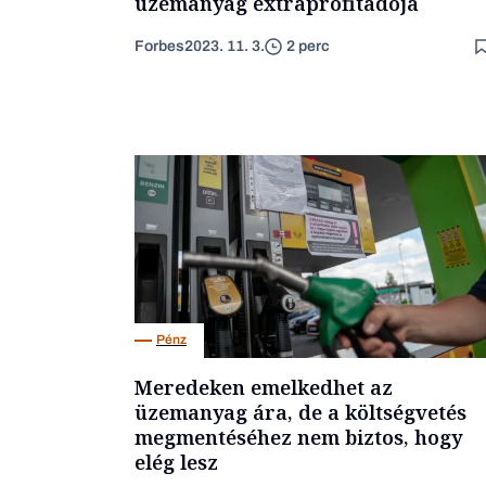
üzemanyag extraprofitadója
Forbes
2023. 11. 3.
2 perc
Pénz
Meredeken emelkedhet az
üzemanyag ára, de a költségvetés
megmentéséhez nem biztos, hogy
elég lesz