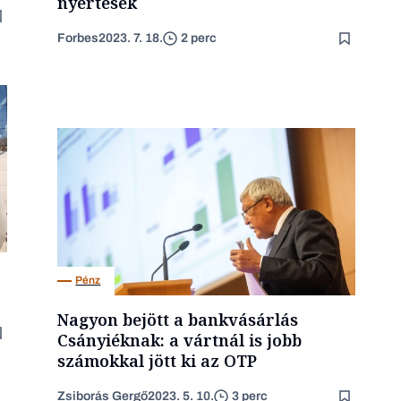
nyertesek
Forbes
2023. 7. 18.
2 perc
Pénz
Nagyon bejött a bankvásárlás
Csányiéknak: a vártnál is jobb
számokkal jött ki az OTP
Zsiborás Gergő
2023. 5. 10.
3 perc