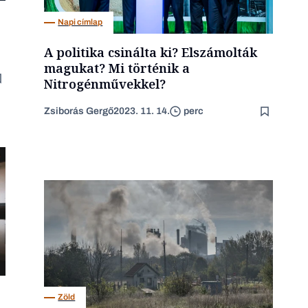
Napi címlap
A politika csinálta ki? Elszámolták
magukat? Mi történik a
Nitrogénművekkel?
Zsiborás Gergő
2023. 11. 14.
perc
z
Zöld