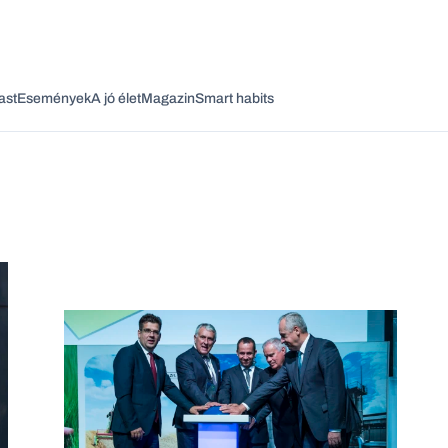
ast
Események
A jó élet
Magazin
Smart habits
Vagy fedezze fel a következő témákat
Üzlet
Pénz
Zöld
Legyél jobb!