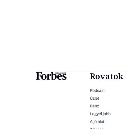
Rovatok
Podcast
Üzlet
Pénz
Legyél jobb
A jó élet