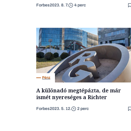
Forbes
2023. 8. 7.
4 perc
Pénz
A különadó megtépázta, de már
ismét nyereséges a Richter
Forbes
2023. 5. 12.
2 perc