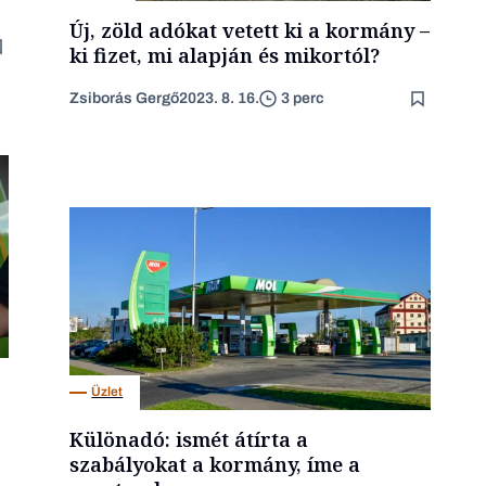
Új, zöld adókat vetett ki a kormány –
ki fizet, mi alapján és mikortól?
Zsiborás Gergő
2023. 8. 16.
3 perc
Üzlet
Különadó: ismét átírta a
szabályokat a kormány, íme a