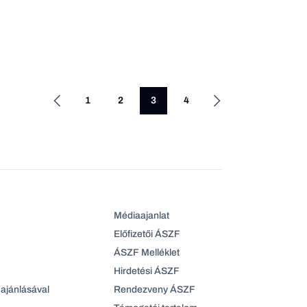
1
2
3
4
Médiaajanlat
Előfizetői ÁSZF
ÁSZF Melléklet
Hirdetési ÁSZF
ajánlásával
Rendezveny ÁSZF