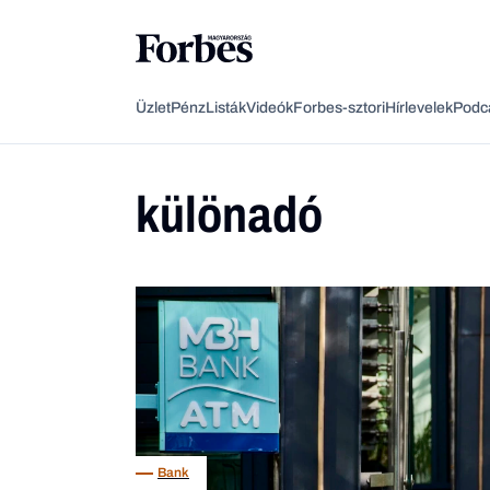
Üzlet
Pénz
Listák
Videók
Forbes-sztori
Hírlevelek
Podc
különadó
Bank