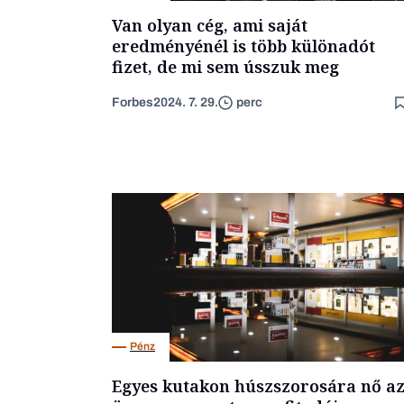
Van olyan cég, ami saját
eredményénél is több különadót
fizet, de mi sem ússzuk meg
Forbes
2024. 7. 29.
perc
Pénz
Egyes kutakon húszszorosára nő a