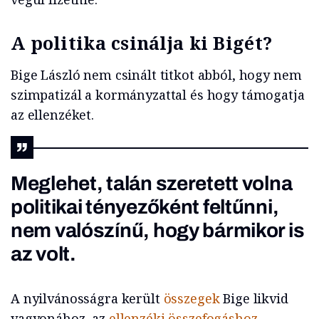
A politika csinálja ki Bigét?
Bige László nem csinált titkot abból, hogy nem
szimpatizál a kormányzattal és hogy támogatja
az ellenzéket.
Meglehet, talán szeretett volna
politikai tényezőként feltűnni,
nem valószínű, hogy bármikor is
az volt.
A nyilvánosságra került
összegek
Bige likvid
vagyonához, az
ellenzéki összefogáshoz