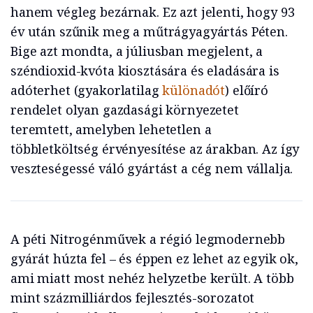
hanem végleg bezárnak. Ez azt jelenti, hogy 93
év után szűnik meg a műtrágyagyártás Péten.
Bige azt mondta, a júliusban megjelent, a
széndioxid-kvóta kiosztására és eladására is
adóterhet (gyakorlatilag
különadót
) előíró
rendelet olyan gazdasági környezetet
teremtett, amelyben lehetetlen a
többletköltség érvényesítése az árakban. Az így
veszteségessé váló gyártást a cég nem vállalja.
A péti Nitrogénművek a régió legmodernebb
gyárát húzta fel – és éppen ez lehet az egyik ok,
ami miatt most nehéz helyzetbe került. A több
mint százmilliárdos fejlesztés-sorozatot