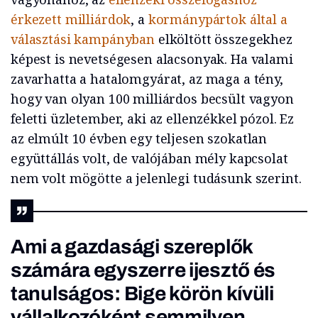
érkezett milliárdok
, a
kormánypártok által a
választási kampányban
elköltött összegekhez
képest is nevetségesen alacsonyak. Ha valami
zavarhatta a hatalomgyárat, az maga a tény,
hogy van olyan 100 milliárdos becsült vagyon
feletti üzletember, aki az ellenzékkel pózol. Ez
az elmúlt 10 évben egy teljesen szokatlan
együttállás volt, de valójában mély kapcsolat
nem volt mögötte a jelenlegi tudásunk szerint.
Ami a gazdasági szereplők
számára egyszerre ijesztő és
tanulságos: Bige körön kívüli
vállalkozóként semmilyen