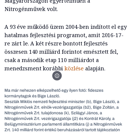
Magyarországon egyértelműen a
Nitrogénművek volt.
A 93 éve működő üzem 2004-ben indított el egy
hatalmas fejlesztési programot, amit 2016-17-
re zárt le. A két részre bontott fejlesztés
összesen 140 milliárd forintot emésztett fel,
csak a második etap 110 milliárdot a
menedzsment korábbi
közlése
alapján.
Pétfürdõ, 2016. szeptember 22. Seszták Miklós nemzeti 
Ma már nehezen elképzelhető egy ilyen fotó: fideszes
kormánytagok és Bige László.
Seszták Miklós nemzeti fejlesztési miniszter (b), Bige László, a
Nitrogénművek Zrt. elnök-vezérigazgatója (b2), Bige Zoltán, a
Nitrogénművek Zrt. tulajdonosa (k), Szilágyi János, a
Nitrogénművek Zrt. vezérigazgatója (j2) és Kontrát Károly, a
Belügyminisztérium parlamenti államtitkára (j) a Nitrogénművek
Zrt. 140 milliárd forint értékű beruházásáról tartott tájékoztatón