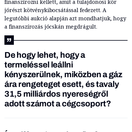
finanszírozni kellett, amit a tulajdonosi kör
jórészt kötvénykibocsátással fedezett. A
legutóbbi aukció alapján azt mondhatjuk, hogy
a finanszírozás jócskán megdrágult.
De hogy lehet, hogy a
termeléssel leállni
kényszerülnek, miközben a gáz
ára rengeteget esett, és tavaly
31,5 milliárdos nyereségről
adott számot a cégcsoport?