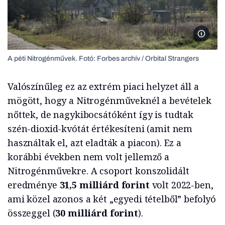
A péti 
A péti Nitrogénművek. Fotó: Forbes archív / Orbital Strangers
Valószínűleg ez az extrém piaci helyzet áll a
mögött, hogy a Nitrogénműveknél a bevételek
nőttek, de nagykibocsátóként így is tudtak
szén-dioxid-kvótát értékesíteni (amit nem
használtak el, azt eladták a piacon). Ez a
korábbi években nem volt jellemző a
Nitrogénművekre. A csoport konszolidált
eredménye
31,5 milliárd forint
volt 2022-ben,
ami közel azonos a két „egyedi tételből” befolyó
összeggel (
30 milliárd forint
).