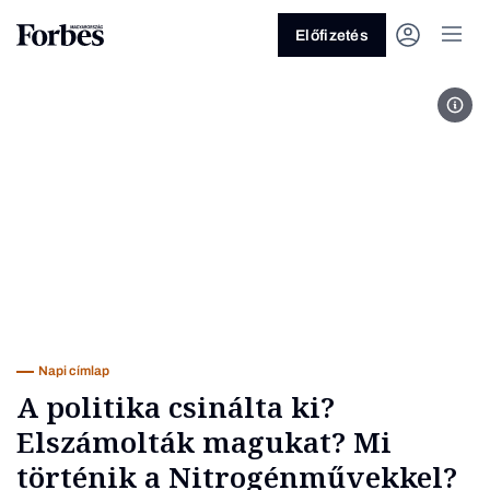
Előfizetés
Pétf
Vagy fedezze fel a következő
témákat
Üzlet
Pénz
Zöld
Legyél jobb!
Napi címlap
A politika csinálta ki?
Elszámolták magukat? Mi
történik a Nitrogénművekkel?