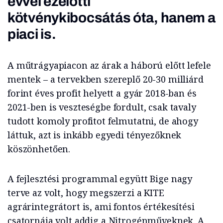
évvel ezelőtti
kötvénykibocsátás óta, hanem a
piaci is.
A műtrágyapiacon az árak a háború előtt lefele
mentek – a tervekben szereplő 20-30 milliárd
forint éves profit helyett a gyár 2018-ban és
2021-ben is veszteségbe fordult, csak tavaly
tudott komoly profitot felmutatni, de ahogy
láttuk, azt is inkább egyedi tényezőknek
köszönhetően.
A fejlesztési programmal együtt Bige nagy
terve az volt, hogy megszerzi a KITE
agrárintegrátort is, ami fontos értékesítési
csatornája volt addig a Nitrogénműveknek. A