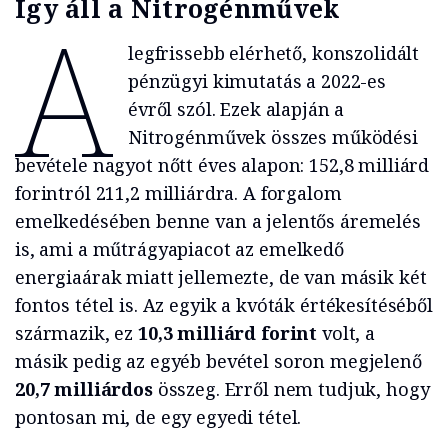
Így áll a Nitrogénművek
A
legfrissebb elérhető, konszolidált
pénzügyi kimutatás a 2022-es
évről szól. Ezek alapján a
Nitrogénművek összes működési
bevétele nagyot nőtt éves alapon: 152,8 milliárd
forintról 211,2 milliárdra. A forgalom
emelkedésében benne van a jelentős áremelés
is, ami a műtrágyapiacot az emelkedő
energiaárak miatt jellemezte, de van másik két
fontos tétel is. Az egyik a kvóták értékesítéséből
származik, ez
10,3 milliárd forint
volt, a
másik pedig az egyéb bevétel soron megjelenő
20,7 milliárdos
összeg. Erről nem tudjuk, hogy
pontosan mi, de egy egyedi tétel.