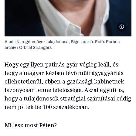
A péti 
A péti Nitrogénművek tulajdonosa, Bige László. Fotó: Forbes
archív / Orbital Strangers
Hogy egy ilyen patinás gyár végleg leáll, és
hogy a magyar kézben lévő műtrágyagyártás
ellehetetlenül, ebben a gazdasági kabinetnek
bizonyosan lenne felelőssége. Azzal együtt is,
hogy a tulajdonosok stratégiai számításai eddig
nem jöttek be 100 százalékosan.
Mi lesz most Péten?