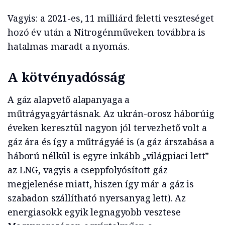
Vagyis: a 2021-es, 11 milliárd feletti veszteséget
hozó év után a Nitrogénműveken továbbra is
hatalmas maradt a nyomás.
A kötvényadósság
A gáz alapvető alapanyaga a
műtrágyagyártásnak. Az ukrán-orosz háborúig
éveken keresztül nagyon jól tervezhető volt a
gáz ára és így a műtrágyáé is (a gáz árszabása a
háború nélkül is egyre inkább „világpiaci lett”
az LNG, vagyis a cseppfolyósított gáz
megjelenése miatt, hiszen így már a gáz is
szabadon szállítható nyersanyag lett). Az
energiasokk egyik legnagyobb vesztese