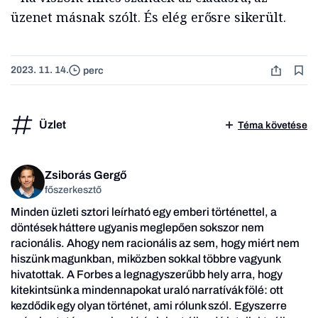
üzenet másnak szólt. És elég erősre sikerült.
2023. 11. 14.
perc
Üzlet
Téma követése
Zsiborás Gergő
főszerkesztő
Minden üzleti sztori leírható egy emberi történettel, a
döntések háttere ugyanis meglepően sokszor nem
racionális. Ahogy nem racionális az sem, hogy miért nem
hiszünk magunkban, miközben sokkal többre vagyunk
hivatottak. A Forbes a legnagyszerűbb hely arra, hogy
kitekintsünk a mindennapokat uraló narratívák fölé: ott
kezdődik egy olyan történet, ami rólunk szól. Egyszerre