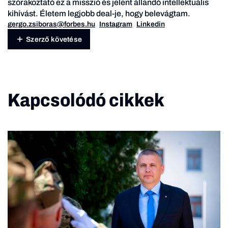
szórakoztató ez a misszió és jelent állandó intellektuális
kihívást. Életem legjobb deal-je, hogy belevágtam.
gergo.zsiboras@forbes.hu
Instagram
Linkedin
Szerző követése
Kapcsolódó cikkek