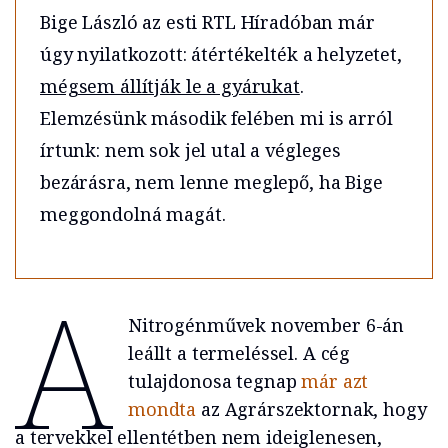
Bige László az esti RTL Híradóban már
úgy nyilatkozott: átértékelték a helyzetet,
mégsem állítják le a gyárukat
.
Elemzésünk második felében mi is arról
írtunk: nem sok jel utal a végleges
bezárásra, nem lenne meglepő, ha Bige
meggondolná magát.
A
Nitrogénművek november 6-án
leállt a termeléssel. A cég
tulajdonosa tegnap
már azt
mondta
az Agrárszektornak, hogy
a tervekkel ellentétben nem ideiglenesen,