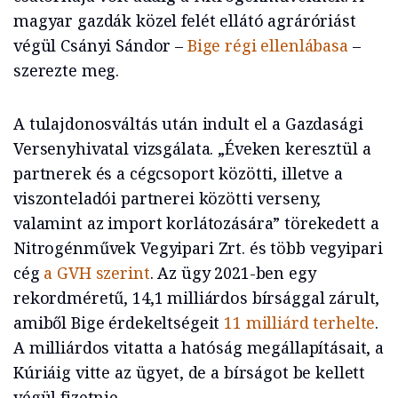
magyar gazdák közel felét ellátó agráróriást
végül Csányi Sándor –
Bige régi ellenlábasa
–
szerezte meg.
A tulajdonosváltás után indult el a Gazdasági
Versenyhivatal vizsgálata. „Éveken keresztül a
partnerek és a cégcsoport közötti, illetve a
viszonteladói partnerei közötti verseny,
valamint az import korlátozására” törekedett a
Nitrogénművek Vegyipari Zrt. és több vegyipari
cég
a GVH szerint
. Az ügy 2021-ben egy
rekordméretű, 14,1 milliárdos bírsággal zárult,
amiből Bige érdekeltségeit
11 milliárd terhelte
.
A milliárdos vitatta a hatóság megállapításait, a
Kúriáig vitte az ügyet, de a bírságot be kellett
végül fizetnie.