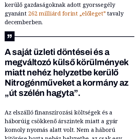
kerülő gazdaságoknak adott gyorssegély
gyanánt
262 milliárd forint „előleget”
tavaly
decemberben.
A saját üzleti döntései és a
megváltozó külső körülmények
miatt nehéz helyzetbe kerülő
Nitrogénműveket a kormány az
„út szélén hagyta”.
Az elszálló finanszírozási költségek és a
háborúig csökkenő árszintek miatt a gyár
komoly nyomás alatt volt. Nem a háború
kitörése hozta nehéz helyzetbe, az csak egy