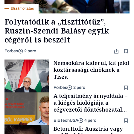
Elszámoltatás
Folytatódik a „tisztítótűz”,
Ruszin-Szendi Balásy egyik
cégéről is beszélt
Forbes
2 perc
Nemsokára kiderül, kit jelöl
köztársasági elnöknek a
Tisza
Forbes
2 perc
A teljesítmény árnyoldala –
a kiégés biológiája a
cégvezetői döntéshozatal
mögött
BioTechUSA
4 perc
Társadalom
Beton.Hofi: Ausztria vagy