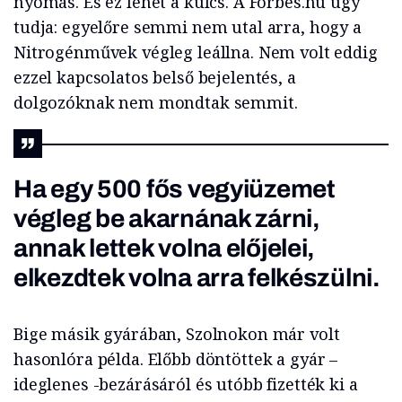
nyomás. És ez lehet a kulcs. A Forbes.hu úgy
tudja: egyelőre semmi nem utal arra, hogy a
Nitrogénművek végleg leállna. Nem volt eddig
ezzel kapcsolatos belső bejelentés, a
dolgozóknak nem mondtak semmit.
Ha egy 500 fős vegyiüzemet
végleg be akarnának zárni,
annak lettek volna előjelei,
elkezdtek volna arra felkészülni.
Bige másik gyárában, Szolnokon már volt
hasonlóra példa. Előbb döntöttek a gyár –
ideglenes -bezárásáról és utóbb fizették ki a