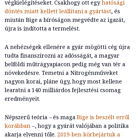
végkielégítéseket. Csakhogy ott egy
hatósági
döntés miatt kellett leállítani a gyártást
, és
miután Bige a bíróságon megvédte az igazát,
újra is indította a termelést.
A nehézségek ellenére a gyár mögötti cég újra
tudta finanszírozni az adósságát, a magyar
belföldi műtrágyapiacon pedig még van tér a
növekedésre. Temetni a Nitrogénműveket
nagyon korai, pláne úgy, hogy most kellene
learatni a 140 milliárdos fejlesztési csomag
eredményeit.
Népszerű teória – és maga
Bige is beszélt erről
korábban
–, hogy a gyárát valójában a politika
akarja elvenni tőle.
2019-ben körbejártuk a