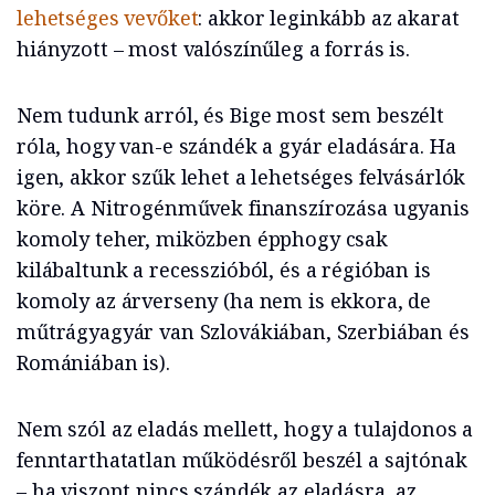
lehetséges vevőket
: akkor leginkább az akarat
hiányzott – most valószínűleg a forrás is.
Nem tudunk arról, és Bige most sem beszélt
róla, hogy van-e szándék a gyár eladására. Ha
igen, akkor szűk lehet a lehetséges felvásárlók
köre. A Nitrogénművek finanszírozása ugyanis
komoly teher, miközben épphogy csak
kilábaltunk a recesszióból, és a régióban is
komoly az árverseny (ha nem is ekkora, de
műtrágyagyár van Szlovákiában, Szerbiában és
Romániában is).
Nem szól az eladás mellett, hogy a tulajdonos a
fenntarthatatlan működésről beszél a sajtónak
– ha viszont nincs szándék az eladásra, az