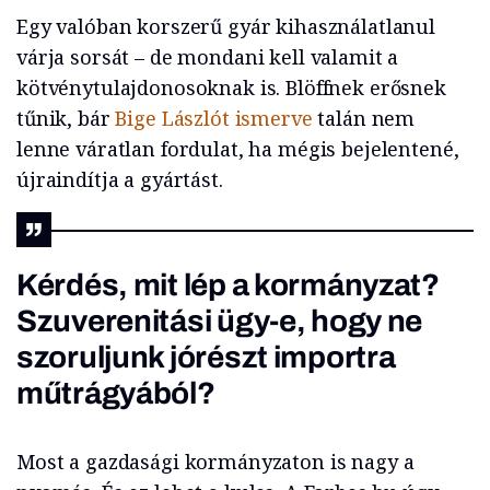
Egy valóban korszerű gyár kihasználatlanul
várja sorsát – de mondani kell valamit a
kötvénytulajdonosoknak is. Blöffnek erősnek
tűnik, bár
Bige Lászlót ismerve
talán nem
lenne váratlan fordulat, ha mégis bejelentené,
újraindítja a gyártást.
Kérdés, mit lép a kormányzat?
Szuverenitási ügy-e, hogy ne
szoruljunk jórészt importra
műtrágyából?
Most a gazdasági kormányzaton is nagy a