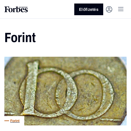
Előfizetés
Forint
Vagy fedezze fel a következő
témákat
Üzlet
Pénz
Zöld
Legyél jobb!
Forint