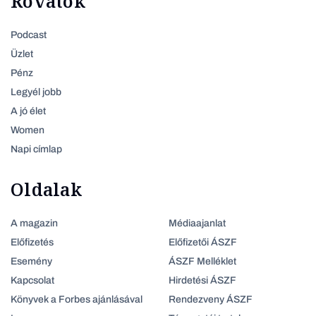
Rovatok
Podcast
Üzlet
Pénz
Legyél jobb
A jó élet
Women
Napi címlap
Oldalak
A magazin
Médiaajanlat
Előfizetés
Előfizetői ÁSZF
Esemény
ÁSZF Melléklet
Kapcsolat
Hirdetési ÁSZF
Könyvek a Forbes ajánlásával
Rendezveny ÁSZF