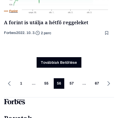
Forint
A forint is utálja a hétfő reggeleket
Forbes
2022. 10. 3.
2 perc
Továbbiak Betöltése
1
…
55
56
57
…
67