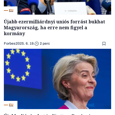
EU
Újabb ezermilliárdnyi uniós forrást bukhat
Magyarország, ha erre nem figyel a
kormány
Forbes
2025. 6. 19.
2 perc
EU