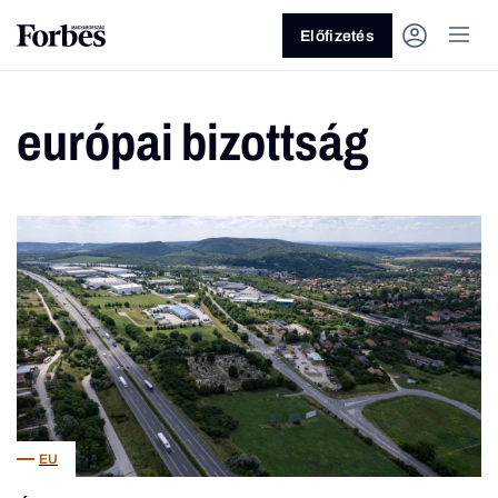
Előfizetés
európai bizottság
Vagy fedezze fel a következő
témákat
Üzlet
Pénz
Zöld
Legyél jobb!
EU