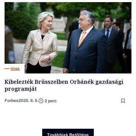
Hírek
Kibelezték Brüsszelben Orbánék gazdasági
programját
Forbes
2025. 6. 5.
2 perc
Továbbiak Betöltése