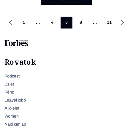
1
…
4
5
6
…
11
Rovatok
Podcast
Üzlet
Pénz
Legyél jobb
A jó élet
Women
Napi címlap