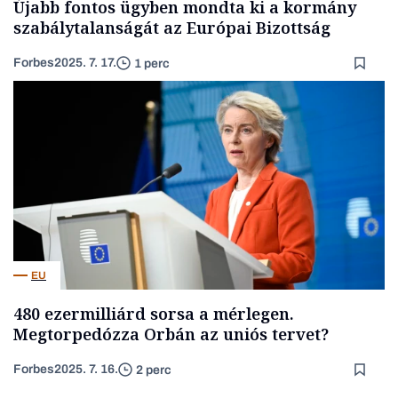
Újabb fontos ügyben mondta ki a kormány
szabálytalanságát az Európai Bizottság
Forbes
2025. 7. 17.
1 perc
EU
480 ezermilliárd sorsa a mérlegen.
Megtorpedózza Orbán az uniós tervet?
Forbes
2025. 7. 16.
2 perc