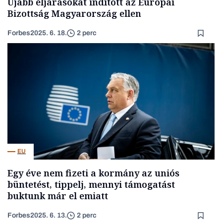
Újabb eljárásokat indított az Európai
Bizottság Magyarország ellen
Forbes
2025. 6. 18.
2 perc
EU
Egy éve nem fizeti a kormány az uniós
büntetést, tippelj, mennyi támogatást
buktunk már el emiatt
Forbes
2025. 6. 13.
2 perc