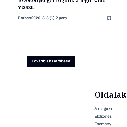
tevékenységet fogunk a leginkább
vissza
Forbes
2026. 8. 5.
2 perc
Továbbiak Betöltése
Oldalak
A magazin
Előfizetés
Esemény