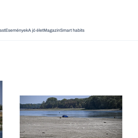
ast
Események
A jó élet
Magazin
Smart habits
Vagy fedezze fel a következő témákat
Üzlet
Pénz
Zöld
Legyél jobb!