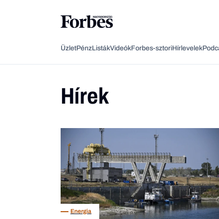
Üzlet
Pénz
Listák
Videók
Forbes-sztori
Hírlevelek
Podc
Hírek
Energia