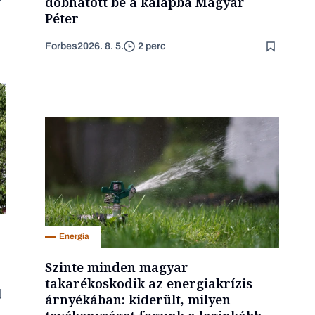
dobhatott be a kalapba Magyar
Péter
Forbes
2026. 8. 5.
2 perc
Energia
Szinte minden magyar
takarékoskodik az energiakrízis
árnyékában: kiderült, milyen