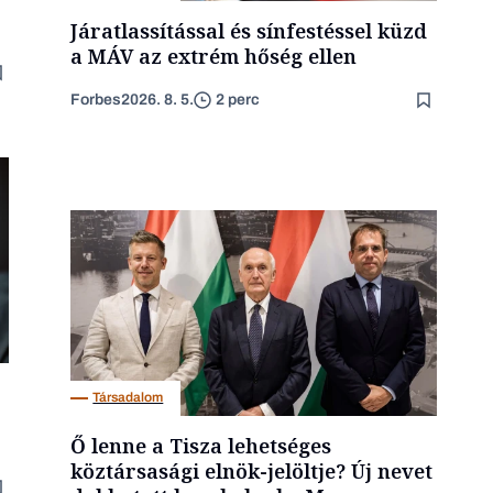
Járatlassítással és sínfestéssel küzd
a MÁV az extrém hőség ellen
Forbes
2026. 8. 5.
2 perc
Társadalom
Ő lenne a Tisza lehetséges
köztársasági elnök-jelöltje? Új nevet