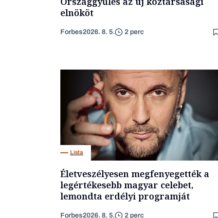
Országgyűlés az új köztársasági
elnököt
Forbes
2026. 8. 5.
2 perc
Lista
Életveszélyesen megfenyegették a
legértékesebb magyar celebet,
lemondta erdélyi programját
Forbes
2026. 8. 5.
2 perc