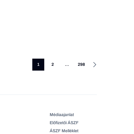
1
2
…
298
Médiaajanlat
Előfizetői ÁSZF
ÁSZF Melléklet