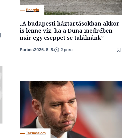
Energia
„A budapesti háztartásokban akkor
is lenne víz, ha a Duna medrében
már egy cseppet se találnánk”
Forbes
2026. 8. 5.
2 perc
Társadalom