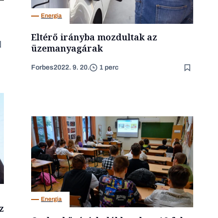
Energia
Eltérő irányba mozdultak az
üzemanyagárak
Forbes
2022. 9. 20.
1 perc
Energia
z