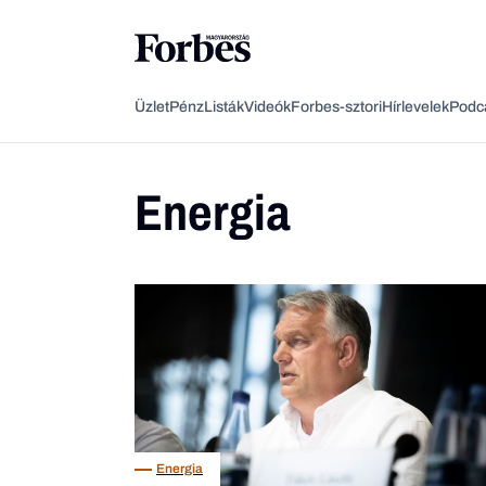
Üzlet
Pénz
Listák
Videók
Forbes-sztori
Hírlevelek
Podc
Energia
Energia