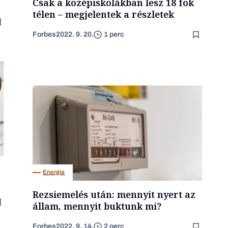
Csak a középiskolákban lesz 18 fok
télen – megjelentek a részletek
Forbes
2022. 9. 20.
1 perc
Energia
Rezsiemelés után: mennyit nyert az
állam, mennyit buktunk mi?
Forbes
2022. 9. 14.
2 perc