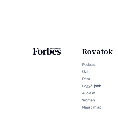
Rovatok
Podcast
Üzlet
Pénz
Legyél jobb
A jó élet
Women
Napi címlap