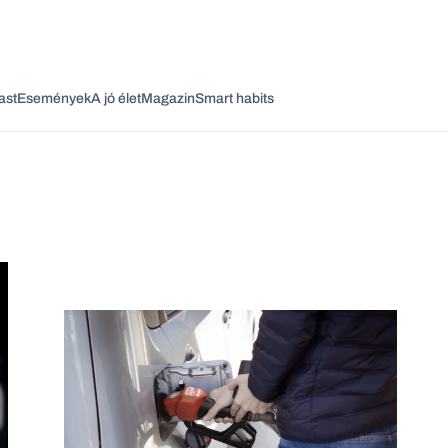
ast
Események
A jó élet
Magazin
Smart habits
Vagy fedezze fel a következő témákat
Üzlet
Pénz
Zöld
Legyél jobb!