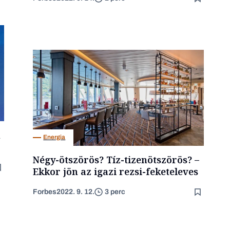
Energia
Négy-ötszörös? Tíz-tizenötszörös? –
Ekkor jön az igazi rezsi-feketeleves
Forbes
2022. 9. 12.
3 perc