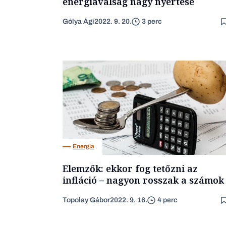
energiaválság nagy nyertese
Gólya Ági
2022. 9. 20.
3 perc
Energia
Elemzők: ekkor fog tetőzni az
infláció – nagyon rosszak a számok
Topolay Gábor
2022. 9. 16.
4 perc