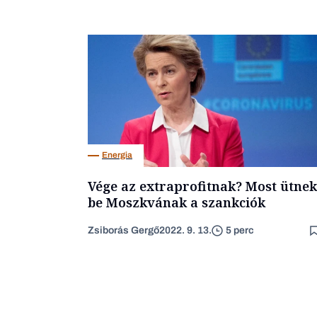
Energia
Vége az extraprofitnak? Most ütnek
be Moszkvának a szankciók
Zsiborás Gergő
2022. 9. 13.
5 perc