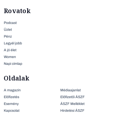
Rovatok
Podcast
Üzlet
Pénz
Legyél jobb
A jó élet
Women
Napi címlap
Oldalak
A magazin
Médiaajanlat
Előfizetés
Előfizetői ÁSZF
Esemény
ÁSZF Melléklet
Kapcsolat
Hirdetési ÁSZF