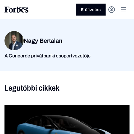
Előfizetés
Nagy Bertalan
A Concorde privátbanki csoportvezetője
Vagy fedezze fel a
Legutóbbi cikkek
Üzlet
Pénz