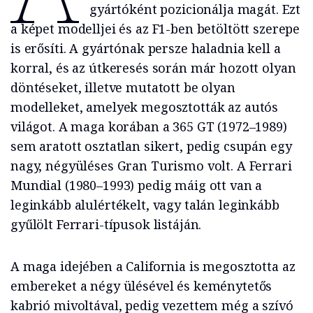
gyártóként pozicionálja magát. Ezt
a képet modelljei és az F1-ben betöltött szerepe
is erősíti. A gyártónak persze haladnia kell a
korral, és az útkeresés során már hozott olyan
döntéseket, illetve mutatott be olyan
modelleket, amelyek megosztották az autós
világot. A maga korában a 365 GT (1972–1989)
sem aratott osztatlan sikert, pedig csupán egy
nagy, négyüléses Gran Turismo volt. A Ferrari
Mundial (1980–1993) pedig máig ott van a
leginkább alulértékelt, vagy talán leginkább
gyűlölt Ferrari-típusok listáján.
A maga idejében a California is megosztotta az
embereket a négy ülésével és keménytetős
kabrió mivoltával, pedig vezettem még a szívó