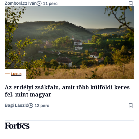
Zomborácz Iván
11 perc
Luxus
Az erdélyi zsákfalu, amit több külföldi keres
fel, mint magyar
Bagi László
12 perc