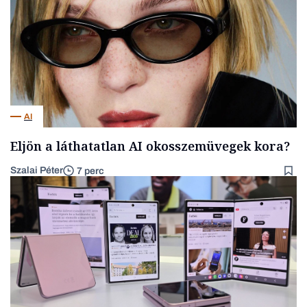
AI
Eljön a láthatatlan AI okosszemüvegek kora?
Szalai Péter
7 perc