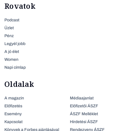
Rovatok
Podcast
Üzlet
Pénz
Legyél jobb
A jó élet
Women
Napi címlap
Oldalak
A magazin
Médiaajanlat
Előfizetés
Előfizetői ÁSZF
Esemény
ÁSZF Melléklet
Kapcsolat
Hirdetési ÁSZF
Könyvek a Forbes ajánlásával
Rendezveny ÁSZF