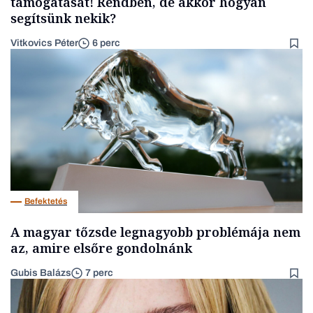
támogatását! Rendben, de akkor hogyan
segítsünk nekik?
Vitkovics Péter
6 perc
Befektetés
A magyar tőzsde legnagyobb problémája nem
az, amire elsőre gondolnánk
Gubis Balázs
7 perc