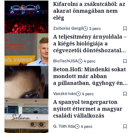
Kifarolni a zsákutcából: az
akarat önmagában nem
elég
Zsiborás Gergő
3 perc
A teljesítmény árnyoldala –
a kiégés biológiája a
cégvezetői döntéshozatal
mögött
BioTechUSA
4 perc
Vélemény
Beton.Hofi: Mindenki sokat
mondott már abban
a pillanatban, úgyhogy én
a legsarkosabb
Vaszkó Iván
4 perc
gondolataimat akartam
Content Lab HUB
A spanyol tengerparton
kimondani
nyitott éttermet a magyar
családi vállalkozás
G. Tóth Ilda
4 perc
Forbes-sztori