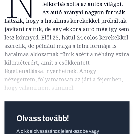
N
felkorbácsolta az autós világot.
Az autó arányai nagyon furcsák.
Látszik, hogy a hatalmas kerekekkel próbáltak
javítani rajtuk, de egy ekkora autó még így sem
lesz könnyed. Elöl 23, hátul 24 colos kerekekkel
szerelik, de például maga a felni formája is
hatalmas áldozatnak tűnik azért a néhány extra
kilométerért, amit a csökkentett
légellenállással nyerhetnek. Ahogy
nézegettem, folyamatosan az járt a fejemben,
hogy valami nem stimmel.
Olvass tovább!
A cikk elolvasásához jelentkezz be vagy