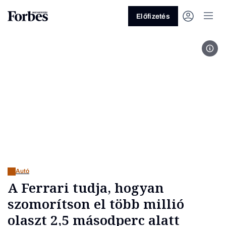
Előfizetés
Fotó
Vagy fedezze fel a következő
témákat
Üzlet
Pénz
Zöld
Legyél jobb!
Autó
A Ferrari tudja, hogyan
szomorítson el több millió
olaszt 2,5 másodperc alatt