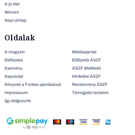
A jó élet
Women
Napi címlap
Oldalak
A magazin
Médiaajanlat
Előfizetés
Előfizetői ÁSZF
Esemény
ÁSZF Melléklet
Kapcsolat
Hirdetési ÁSZF
Könyvek a Forbes ajánlásával
Rendezveny ÁSZF
Impresszum
Támogatói tartalom
Így dolgozunk