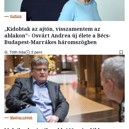
Kultúra
„Kidobtak az ajtón, visszamentem az
ablakon”– Osvárt Andrea új élete a Bécs-
Budapest-Marrákes háromszögben
G. Tóth Ilda
2 perc
Magyar cégek