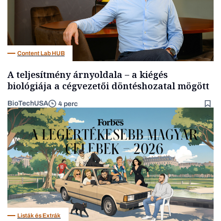
Content Lab HUB
A teljesítmény árnyoldala – a kiégés
biológiája a cégvezetői döntéshozatal mögött
BioTechUSA
4 perc
Listák és Extrák