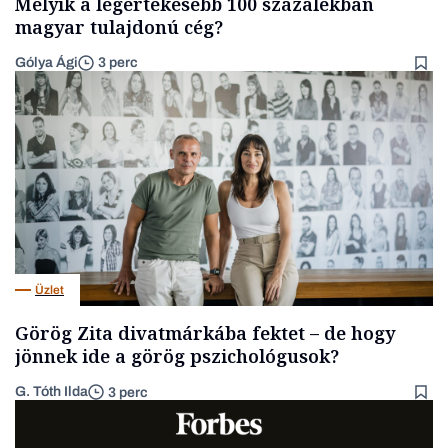
Melyik a legértékesebb 100 százalékban
magyar tulajdonú cég?
Gólya Ági
3 perc
Üzlet
Görög Zita divatmárkába fektet – de hogy
jönnek ide a görög pszichológusok?
G. Tóth Ilda
3 perc