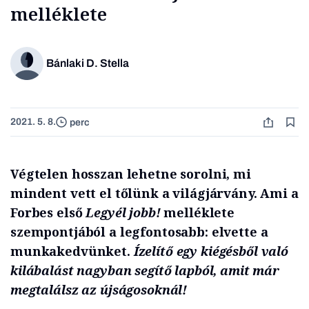
melléklete
Bánlaki D. Stella
2021. 5. 8.
perc
Végtelen hosszan lehetne sorolni, mi
mindent vett el tőlünk a világjárvány. Ami a
Forbes első
Legyél jobb!
melléklete
szempontjából a legfontosabb: elvette a
munkakedvünket.
Ízelítő egy kiégésből való
kilábalást nagyban segítő lapból, amit már
megtalálsz az újságosoknál!