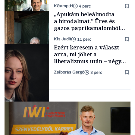
K&amp;H
4 perc
A magazin
„Apukám beleálmodta
a birodalmat.” Üres és
gazos paprikamalomból
lett az igazi családi
Kis Judit
11 perc
fűszersztori
TÁMOGATÓI
Ezért keresem a választ
TARTALOM
arra, mi jöhet a
liberalizmus után – négy
izgalmas gondolat 2026
Zsiborás Gergő
3 perc
lehetséges
Családi
vállalkozások
fordulópontjaira
Politika