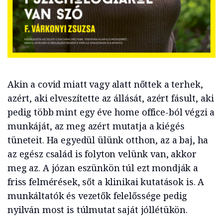
Akin a covid miatt vagy alatt nőttek a terhek,
azért, aki elveszítette az állását, azért fásult, aki
pedig több mint egy éve home office-ból végzi a
munkáját, az meg azért mutatja a kiégés
tüneteit. Ha egyedül ülünk otthon, az a baj, ha
az egész család is folyton velünk van, akkor
meg az. A józan eszünkön túl ezt mondják a
friss felmérések, sőt a klinikai kutatások is. A
munkáltatók és vezetők felelőssége pedig
nyilván most is túlmutat saját jóllétükön.