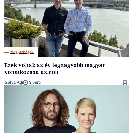
Magyar cégek
Ezek voltak az év legnagyobb magyar
vonatkozású üzletei
Gólya Ági
3 perc