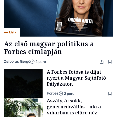
Lista
Az első magyar politikus a
Forbes címlapján
Zsiborás Gergő
4 perc
A Forbes fotósa is díjat
nyert a Magyar Sajtófotó
Pályázaton
Forbes
2 perc
Aszály, ársokk,
generációváltás – aki a
viharban is előre néz