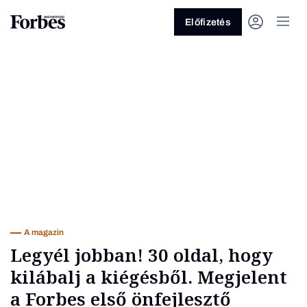
Előfizetés
Vagy fedezze fel a következő
témákat
Üzlet
Pénz
Zöld
Legyél jobb!
A magazin
Legyél jobban! 30 oldal, hogy
kilábalj a kiégésből. Megjelent
a Forbes első önfejlesztő