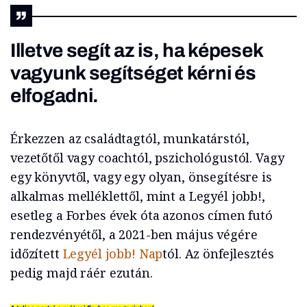
Illetve segít az is, ha képesek
vagyunk segítséget kérni és
elfogadni.
Érkezzen az családtagtól, munkatárstól,
vezetőtől vagy coachtól, pszichológustól. Vagy
egy könyvtől, vagy egy olyan, önsegítésre is
alkalmas melléklettől, mint a Legyél jobb!,
esetleg a Forbes évek óta azonos címen futó
rendezvényétől, a 2021-ben május végére
időzített
Legyél jobb! Nap
tól. Az önfejlesztés
pedig majd ráér ezután.