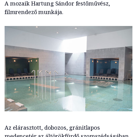
A mozaik Hartung Sándor festőművész,
filmrendező munkája.
Az elárasztott, dobozos, gránitlapos
medencetér az áltörökfürdő szomszédságában.