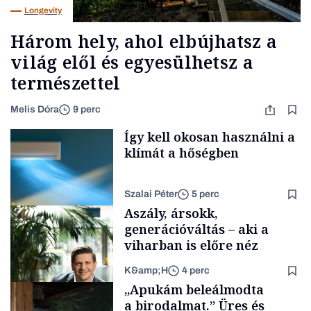
Longevity
Három hely, ahol elbújhatsz a
világ elől és egyesülhetsz a
természettel
Melis Dóra
9 perc
Így kell okosan használni a
klímát a hőségben
Szalai Péter
5 perc
Aszály, ársokk,
generációváltás – aki a
viharban is előre néz
K&amp;H
4 perc
Tech
„Apukám beleálmodta
a birodalmat.” Üres és