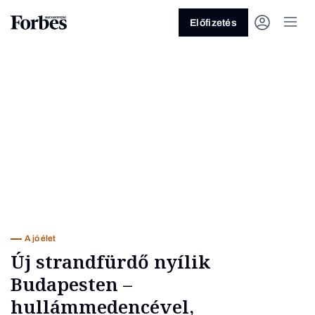
Előfizetés
Vagy fedezze fel a következő
témákat
Üzlet
Pénz
Zöld
Legyél jobb!
A jó élet
Új strandfürdő nyílik
Budapesten –
hullámmedencével,