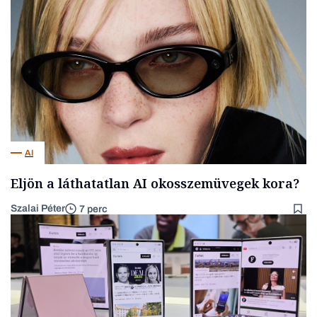
AI
Eljön a láthatatlan AI okosszemüvegek kora?
Szalai Péter
7 perc