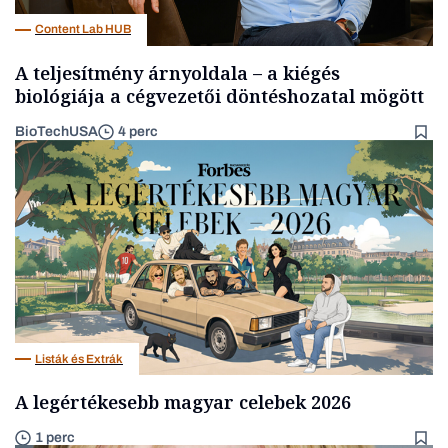
Content Lab HUB
A teljesítmény árnyoldala – a kiégés
biológiája a cégvezetői döntéshozatal mögött
BioTechUSA
4 perc
Listák és Extrák
A legértékesebb magyar celebek 2026
1 perc