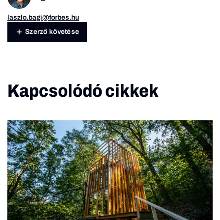
laszlo.bagi@forbes.hu
Szerző követése
Kapcsolódó cikkek