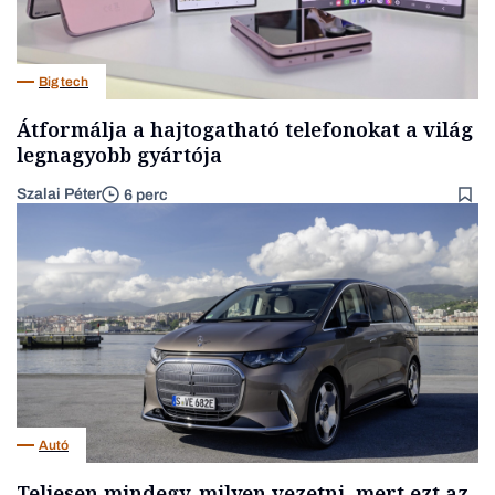
Big tech
Átformálja a hajtogatható telefonokat a világ
legnagyobb gyártója
Szalai Péter
6 perc
Autó
Teljesen mindegy, milyen vezetni, mert ezt az