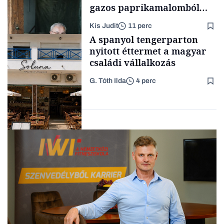
gazos paprikamalomból
lett az igazi családi
Kis Judit
11 perc
fűszersztori
TÁMOGATÓI
A spanyol tengerparton
TARTALOM
nyitott éttermet a magyar
családi vállalkozás
G. Tóth Ilda
4 perc
Családi
vállalkozások
Gasztró