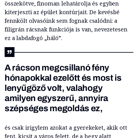
összekötve, finoman lehatárolja és egyben
kiterjeszti az épület kontúrjait. De kevésbé
fennkölt olvasóink sem fognak csalódni: a
filigrán rácsnak funkciója is van, nevezetesen
ez a labdafogó „háló”.
A rácson megcsillanó fény
hónapokkal ezelőtt és most is
lenyűgöző volt, valahogy
amilyen egyszerű, annyira
szépséges megoldás ez,
és csak irigylem azokat a gyerekeket, akik ott
fent, kicsit a város felett, de a hegy alatt