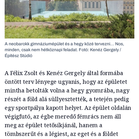
A neobarokk gimnáziumépület és a hegy közé tervezni… Nos,
minden, csak nem hétköznapi feladat. Fotó: Kenéz Gergely /
Építész Stúdió
A Félix Zsolt és Kenéz Gergely által formába
öntött terv lényege ugyanis, hogy az épületet
mintha betolták volna a hegy gyomrába, nagy
részét a föld alá süllyesztették, a tetején pedig
egy sportpálya kapott helyet. Az épület oldalán
végigfutó, az égbe meredő fémrács nem áll
meg az épület tetősíkjánál, hanem a
tömbszerűt és a légiest, az eget és a földet