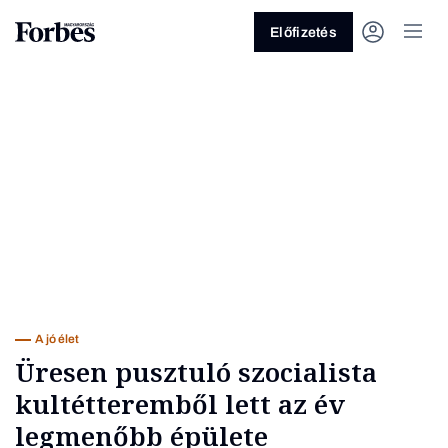
Előfizetés
Vagy fedezze fel a következő
témákat
Üzlet
Pénz
Zöld
Legyél jobb!
A jó élet
Üresen pusztuló szocialista
kultétteremből lett az év
legmenőbb épülete