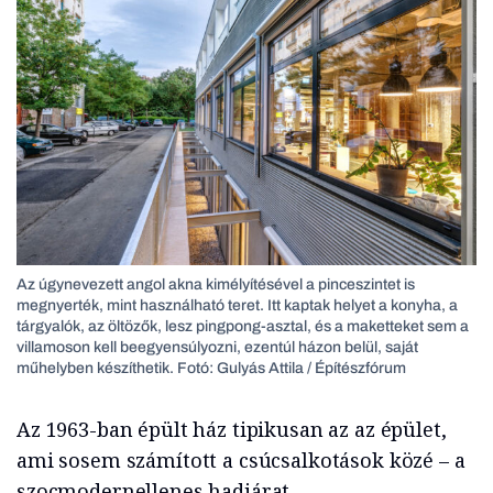
Az úgynevezett angol akna kimélyítésével a pinceszintet is
megnyerték, mint használható teret. Itt kaptak helyet a konyha, a
tárgyalók, az öltözők, lesz pingpong-asztal, és a maketteket sem a
villamoson kell beegyensúlyozni, ezentúl házon belül, saját
műhelyben készíthetik. Fotó: Gulyás Attila / Építészfórum
Az 1963-ban épült ház tipikusan az az épület,
ami sosem számított a csúcsalkotások közé – a
szocmodernellenes hadjárat