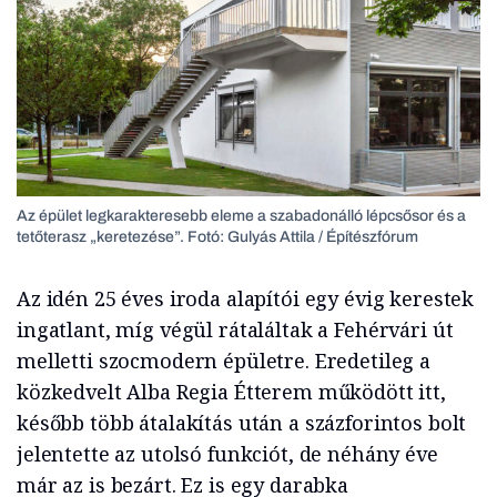
Az épület legkarakteresebb eleme a szabadonálló lépcsősor és a
tetőterasz „keretezése”. Fotó: Gulyás Attila / Építészfórum
Az idén 25 éves iroda alapítói egy évig kerestek
ingatlant, míg végül rátaláltak a Fehérvári út
melletti szocmodern épületre. Eredetileg a
közkedvelt Alba Regia Étterem működött itt,
később több átalakítás után a százforintos bolt
jelentette az utolsó funkciót, de néhány éve
már az is bezárt. Ez is egy darabka