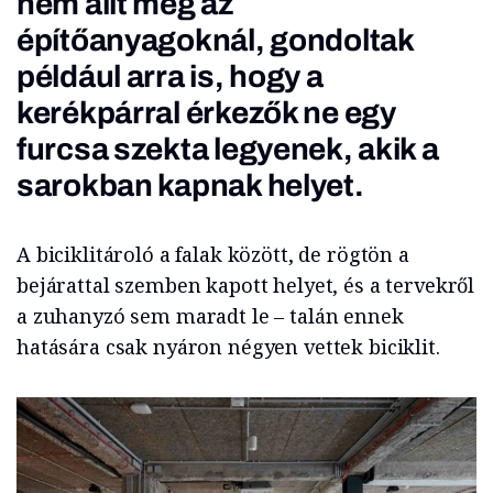
nem állt meg az
építőanyagoknál, gondoltak
például arra is, hogy a
kerékpárral érkezők ne egy
furcsa szekta legyenek, akik a
sarokban kapnak helyet.
A biciklitároló a falak között, de rögtön a
bejárattal szemben kapott helyet, és a tervekről
a zuhanyzó sem maradt le – talán ennek
hatására csak nyáron négyen vettek biciklit.