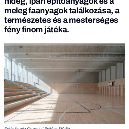
hideg, ipari építőanyagok és a
meleg faanyagok találkozása, a
természetes és a mesterséges
fény finom játéka.
Fotó: Kenéz Gergely / Építész Stúdió