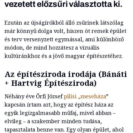
vezetett előzsűri választotta ki.
Ezután az újságírókból álló zsűrinek látszólag
már könnyű dolga volt, hiszen öt remek épület
és terv versenyzett egymással, ami különböző
módon, de mind hozzátesz a vizuális
kultúránkhoz és a jövő magyar építészetéhez.
Az építésziroda irodája (Bánáti
+ Hartvig Építésziroda)
Néhány éve Őrfi József
pilisi „meseháza
”
kapcsán írtam azt, hogy az építész háza az
egyik legizgalmasabb műfaj, mivel abban –
elvileg – a szakember minden tudása,
tapasztalata benne van. Egy olyan épület, ahol