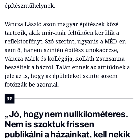
építészműhelynek.
Váncza László azon magyar építészek közé
tartozik, akik már-már feltűnően kerülik a
reflektorfényt. Szó szerint, ugyanis a MÉD-en
sem ő, hanem szintén építész unokaöccse,
Váncza Márk és kollégája, Kolláth Zsuzsanna
beszéltek a házról. Talán ennek az attitűdnek a
jele az is, hogy az épületeket szinte sosem
fotózzák be azonnal.
„Jó, hogy nem nullkilométeres.
Nem is szoktuk frissen
publikálni a házainkat, kell nekik