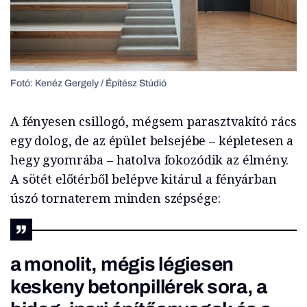
Fotó: Kenéz Gergely / Építész Stúdió
A fényesen csillogó, mégsem parasztvakító rács
egy dolog, de az épület belsejébe – képletesen a
hegy gyomrába – hatolva fokozódik az élmény.
A sötét előtérből belépve kitárul a fényárban
úszó tornaterem minden szépsége:
a monolit, mégis légiesen
keskeny betonpillérek sora, a