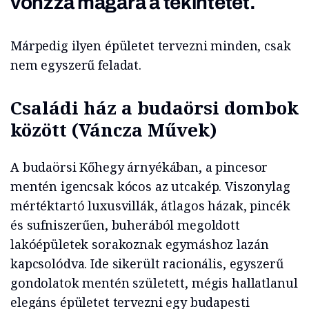
vonzza magára a tekintetet.
Márpedig ilyen épületet tervezni minden, csak
nem egyszerű feladat.
Családi ház a budaörsi dombok
között (Váncza Művek)
A budaörsi Kőhegy árnyékában, a pincesor
mentén igencsak kócos az utcakép. Viszonylag
mértéktartó luxusvillák, átlagos házak, pincék
és sufniszerűen, buherából megoldott
lakóépületek sorakoznak egymáshoz lazán
kapcsolódva. Ide sikerült racionális, egyszerű
gondolatok mentén született, mégis hallatlanul
elegáns épületet tervezni egy budapesti