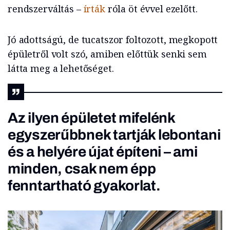
rendszerváltás –
írták
róla öt évvel ezelőtt.
Jó adottságú, de tucatszor foltozott, megkopott
épületről volt szó, amiben előttük senki sem
látta meg a lehetőséget.
Az ilyen épületet mifelénk
egyszerűbbnek tartják lebontani
és a helyére újat építeni – ami
minden, csak nem épp
fenntartható gyakorlat.