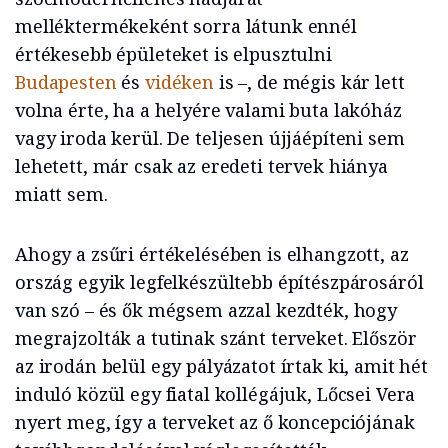
melléktermékeként sorra látunk ennél
értékesebb épületeket is elpusztulni
Budapesten
és
vidéken
is –, de mégis kár lett
volna érte, ha a helyére valami buta lakóház
vagy iroda kerül. De teljesen újjáépíteni sem
lehetett, már csak az eredeti tervek hiánya
miatt sem.
Ahogy a zsűri értékelésében is elhangzott, az
ország egyik legfelkészültebb építészpárosáról
van szó – és ők mégsem azzal kezdték, hogy
megrajzolták a tutinak szánt terveket. Először
az irodán belül egy pályázatot írtak ki, amit hét
induló közül egy fiatal kollégájuk, Lőcsei Vera
nyert meg, így a terveket az ő koncepciójának