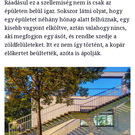
Ráadásul ez a szellemiség nem is csak az
épületen belül igaz. Sokszor látni olyat, hogy
egy épületet néhány hónap alatt felhúznak, egy
kisebb vagyont elköltve, aztán valahogy nincs,
aki megfogjon egy ásót, és rendbe szedje a
zöldfelületeket. Itt ez nem így történt, a kopár
előkertet beültették, azóta is ápolják.