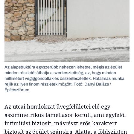
Az alapstruktúra egyszerűbb nehezen lehetne, mégis az épület
minden részletét áthatja a szerkesztettség, az, hogy minden
millimétert végiggondoltak és összeillesztettek. Hatalmas munka
rejlik az ilyen finom részletek mögött. Fotó: Danyi Balázs /
Építészfórum
Az utcai homlokzat üvegfelületei elé egy
aszimmetrikus lamellasor került, ami egyfelől
intimitást biztosít, másrészt erős karaktert
biztosít az épület számára. Alatta, a földszinten