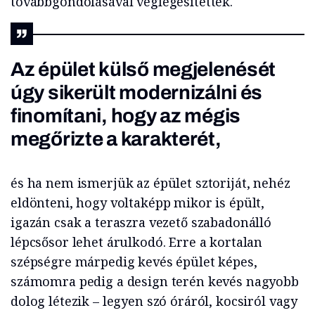
továbbgondolásával véglegesítették.
Az épület külső megjelenését
úgy sikerült modernizálni és
finomítani, hogy az mégis
megőrizte a karakterét,
és ha nem ismerjük az épület sztoriját, nehéz
eldönteni, hogy voltaképp mikor is épült,
igazán csak a teraszra vezető szabadonálló
lépcsősor lehet árulkodó. Erre a kortalan
szépségre márpedig kevés épület képes,
számomra pedig a design terén kevés nagyobb
dolog létezik – legyen szó óráról, kocsiról vagy