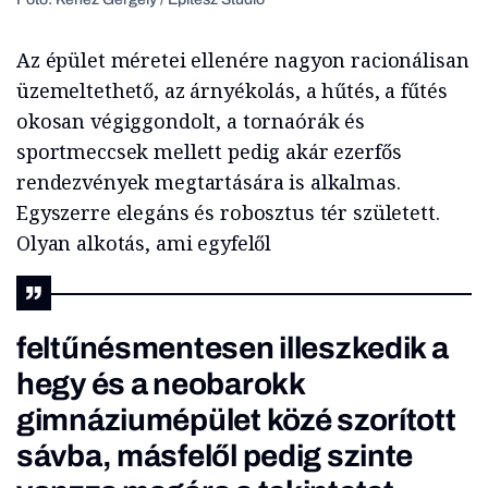
Az épület méretei ellenére nagyon racionálisan
üzemeltethető, az árnyékolás, a hűtés, a fűtés
okosan végiggondolt, a tornaórák és
sportmeccsek mellett pedig akár ezerfős
rendezvények megtartására is alkalmas.
Egyszerre elegáns és robosztus tér született.
Olyan alkotás, ami egyfelől
feltűnésmentesen illeszkedik a
hegy és a neobarokk
gimnáziumépület közé szorított
sávba, másfelől pedig szinte