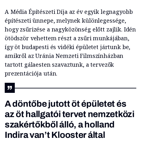
A Média Építészeti Díja az év egyik legnagyobb
építészeti ünnepe, melynek különlegessége,
hogy zsűrizése a nagyközönség előtt zajlik. Idén
ötödször vehettem részt a zsűri munkájában,
így öt budapesti és vidéki épületet jártunk be,
amikről az Uránia Nemzeti Filmszínházban
tartott gálaesten szavaztunk, a tervezők
prezentációja után.
A döntőbe jutott öt épületet és
az öt hallgatói tervet nemzetközi
szakértőkből álló, a holland
Indira van’t Klooster által