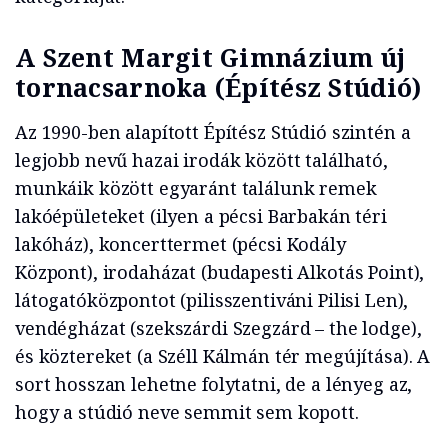
A Szent Margit Gimnázium új
tornacsarnoka (Építész Stúdió)
Az 1990-ben alapított Építész Stúdió szintén a
legjobb nevű hazai irodák között található,
munkáik között egyaránt találunk remek
lakóépületeket (ilyen a pécsi Barbakán téri
lakóház), koncerttermet (pécsi Kodály
Központ), irodaházat (budapesti Alkotás Point),
látogatóközpontot (pilisszentiváni Pilisi Len),
vendégházat (szekszárdi Szegzárd – the lodge),
és köztereket (a Széll Kálmán tér megújítása). A
sort hosszan lehetne folytatni, de a lényeg az,
hogy a stúdió neve semmit sem kopott.