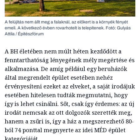
A felújítás nem állt meg a falaknál, az előkert is a környék fényét
emeli. A következő évben rovarhotelt is telepítenek. Fotó: Gulyás
Attila / Építészfórum
A BH életében nem múlt héten kezdődött a
fenntarthatóság lényegének mély megértése és
alkalmazása. De amíg például egy beruházók
által megrendelt épület esetében nehéz
érvényesíteni ezeket az elveket, a saját irodájuk
esetében hitelesen tudták megmutatni, hogy
így is lehet csinálni. Sőt, csak így érdemes: az új
irodát nemcsak az ott dolgozók szerették meg,
hanem a zsűri is, így a ház a megszerezhető 80-
ból 74 ponttal megnyerte az idei MÉD épület
kategóriáját.