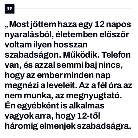
„Most jöttem haza egy 12 napos
nyaralásból, életemben először
voltam ilyen hosszan
szabadságon. Működik. Telefon
van, és azzal semmi baj nincs,
hogy az ember minden nap
megnézi a leveleit. Az a fél óra az
nem munka, az megnyugtató.
Én egyébként is alkalmas
vagyok arra, hogy 12-től
háromig elmenjek szabadságra.