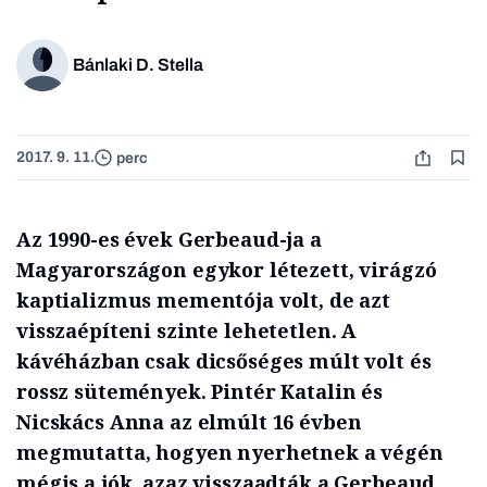
Bánlaki D. Stella
2017. 9. 11.
perc
Az 1990-es évek Gerbeaud-ja a
Magyarországon egykor létezett, virágzó
kaptializmus mementója volt, de azt
visszaépíteni szinte lehetetlen. A
kávéházban csak dicsőséges múlt volt és
rossz sütemények. Pintér Katalin és
Nicskács Anna az elmúlt 16 évben
megmutatta, hogyen nyerhetnek a végén
mégis a jók, azaz visszaadták a Gerbeaud