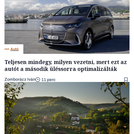
Autó
Teljesen mindegy, milyen vezetni, mert ezt az
autót a második üléssorra optimalizálták
Zomborácz Iván
11 perc