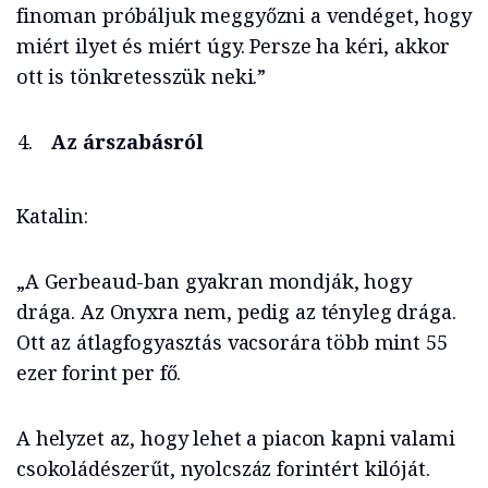
finoman próbáljuk meggyőzni a vendéget, hogy
miért ilyet és miért úgy. Persze ha kéri, akkor
ott is tönkretesszük neki.”
Az árszabásról
Katalin:
„A Gerbeaud-ban gyakran mondják, hogy
drága. Az Onyxra nem, pedig az tényleg drága.
Ott az átlagfogyasztás vacsorára több mint 55
ezer forint per fő.
A helyzet az, hogy lehet a piacon kapni valami
csokoládészerűt, nyolcszáz forintért kilóját.