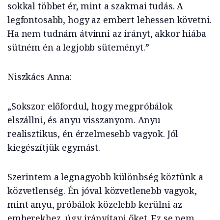
sokkal többet ér, mint a szakmai tudás. A
legfontosabb, hogy az embert lehessen követni.
Ha nem tudnám átvinni az irányt, akkor hiába
sütném én a legjobb süteményt.”
Niszkács Anna:
„Sokszor előfordul, hogy megpróbálok
elszállni, és anyu visszanyom. Anyu
realisztikus, én érzelmesebb vagyok. Jól
kiegészítjük egymást.
Szerintem a legnagyobb különbség köztünk a
közvetlenség. Én jóval közvetlenebb vagyok,
mint anyu, próbálok közelebb kerülni az
emberekhez, úgy irányítani őket. Ez se nem