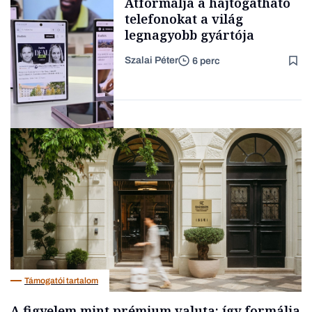
Átformálja a hajtogatható
telefonokat a világ
legnagyobb gyártója
Szalai Péter
6 perc
Lista
Big tech
Támogatói tartalom
A figyelem mint prémium valuta: így formálja