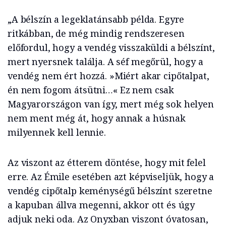
„A bélszín a legeklatánsabb példa. Egyre
ritkábban, de még mindig rendszeresen
előfordul, hogy a vendég visszaküldi a bélszínt,
mert nyersnek találja. A séf megőrül, hogy a
vendég nem ért hozzá. »Miért akar cipőtalpat,
én nem fogom átsütni…« Ez nem csak
Magyarországon van így, mert még sok helyen
nem ment még át, hogy annak a húsnak
milyennek kell lennie.
Az viszont az étterem döntése, hogy mit felel
erre. Az Émile esetében azt képviseljük, hogy a
vendég cipőtalp keménységű bélszínt szeretne
a kapuban állva megenni, akkor ott és úgy
adjuk neki oda. Az Onyxban viszont óvatosan,