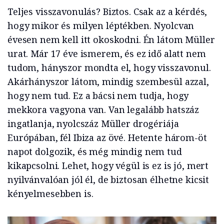
Teljes visszavonulás? Biztos. Csak az a kérdés,
hogy mikor és milyen léptékben. Nyolcvan
évesen nem kell itt okoskodni. Én látom Müller
urat. Már 17 éve ismerem, és ez idő alatt nem
tudom, hányszor mondta el, hogy visszavonul.
Akárhányszor látom, mindig szembesül azzal,
hogy nem tud. Ez a bácsi nem tudja, hogy
mekkora vagyona van. Van legalább hatszáz
ingatlanja, nyolcszáz Müller drogériája
Európában, fél Ibiza az övé. Hetente három-öt
napot dolgozik, és még mindig nem tud
kikapcsolni. Lehet, hogy végül is ez is jó, mert
nyilvánvalóan jól él, de biztosan élhetne kicsit
kényelmesebben is.