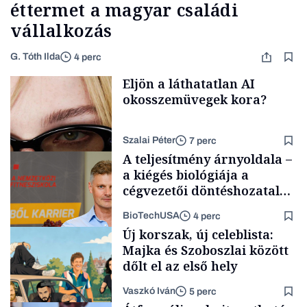
éttermet a magyar családi
vállalkozás
G. Tóth Ilda
4 perc
Eljön a láthatatlan AI
okosszemüvegek kora?
Szalai Péter
7 perc
A teljesítmény árnyoldala –
a kiégés biológiája a
cégvezetői döntéshozatal
mögött
BioTechUSA
4 perc
AI
Új korszak, új celeblista:
Majka és Szoboszlai között
dőlt el az első hely
Vaszkó Iván
5 perc
Content Lab HUB