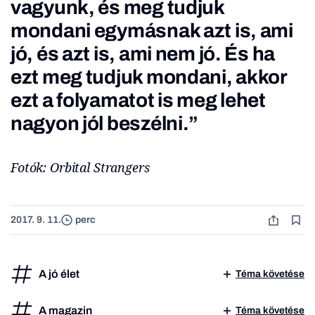
vagyunk, és meg tudjuk
mondani egymásnak azt is, ami
jó, és azt is, ami nem jó. És ha
ezt meg tudjuk mondani, akkor
ezt a folyamatot is meg lehet
nagyon jól beszélni.”
Fotók: Orbital Strangers
2017. 9. 11.
perc
A jó élet
Téma követése
A magazin
Téma követése