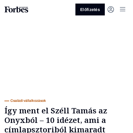
Előfizetés
Vagy fedezze fel a következő
témákat
Üzlet
Pénz
Zöld
Legyél jobb!
Családi vállalkozások
Így ment el Széll Tamás az
Onyxból – 10 idézet, ami a
címlapsztoriból kimaradt