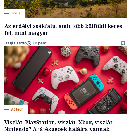
Luxus
Az erdélyi zsákfalu, amit több külföldi keres
fel, mint magyar
Bagi László
12 perc
Big tech
Viszlát, PlayStation, viszlát, Xbox, viszlát,
Nintendo? A játékgépek halálra vannak