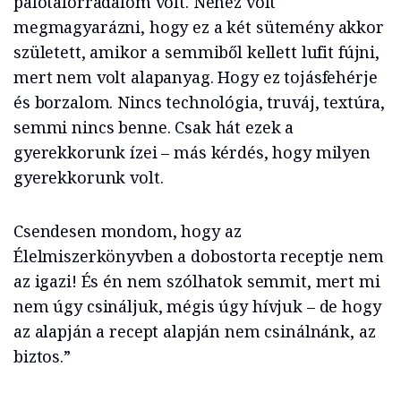
palotaforradalom volt. Nehéz volt
megmagyarázni, hogy ez a két sütemény akkor
született, amikor a semmiből kellett lufit fújni,
mert nem volt alapanyag. Hogy ez tojásfehérje
és borzalom. Nincs technológia, truváj, textúra,
semmi nincs benne. Csak hát ezek a
gyerekkorunk ízei – más kérdés, hogy milyen
gyerekkorunk volt.
Csendesen mondom, hogy az
Élelmiszerkönyvben a dobostorta receptje nem
az igazi! És én nem szólhatok semmit, mert mi
nem úgy csináljuk, mégis úgy hívjuk – de hogy
az alapján a recept alapján nem csinálnánk, az
biztos.”