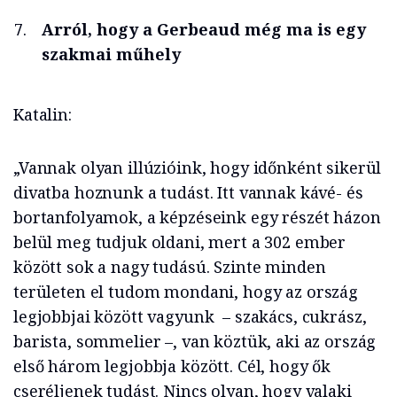
Arról, hogy a Gerbeaud még ma is egy
szakmai műhely
Katalin:
„Vannak olyan illúzióink, hogy időnként sikerül
divatba hoznunk a tudást. Itt vannak kávé- és
bortanfolyamok, a képzéseink egy részét házon
belül meg tudjuk oldani, mert a 302 ember
között sok a nagy tudású. Szinte minden
területen el tudom mondani, hogy az ország
legjobbjai között vagyunk – szakács, cukrász,
barista, sommelier –, van köztük, aki az ország
első három legjobbja között. Cél, hogy ők
cseréljenek tudást. Nincs olyan, hogy valaki