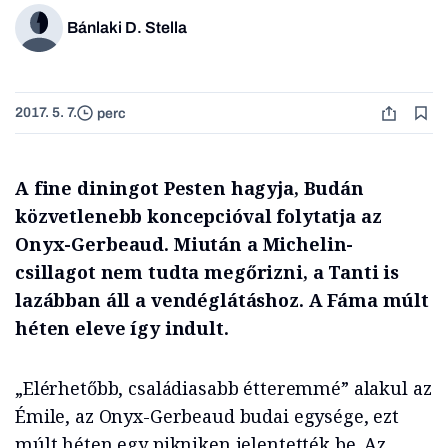
Bánlaki D. Stella
2017. 5. 7.
perc
A fine diningot Pesten hagyja, Budán
közvetlenebb koncepcióval folytatja az
Onyx-Gerbeaud. Miután a Michelin-
csillagot nem tudta megőrizni, a Tanti is
lazábban áll a vendéglátáshoz. A Fáma múlt
héten eleve így indult.
„Elérhetőbb, családiasabb étteremmé” alakul az
Émile, az Onyx-Gerbeaud budai egysége, ezt
múlt héten egy pikniken jelentették be. Az