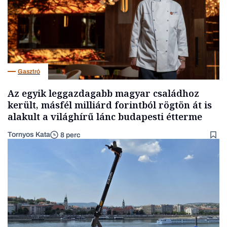
Gasztró
Az egyik leggazdagabb magyar családhoz
került, másfél milliárd forintból rögtön át is
alakult a világhírű lánc budapesti étterme
Tornyos Kata
8 perc