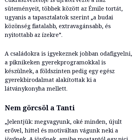
süteményeit, többek között az Émile tortát,
ugyanis a tapasztalatok szerint „a budai
közönség fiatalabb, extravagánsabb, és
nyitottabb az ízekre”.
A családokra is igyekeznek jobban odafigyelni,
a piknikeken gyerekprogramokkal is
készülnek, a földszinten pedig egy egész
gyerekbirodalmat alakítottak ki a
látványkonyha mellett.
Nem görcsöl a Tanti
„Jelentjük: megvagyunk, oké minden, újult
erővel, hittel és motiváltan vágunk neki a
jövőnek. A jövőnek, amibe mostantól egy pici