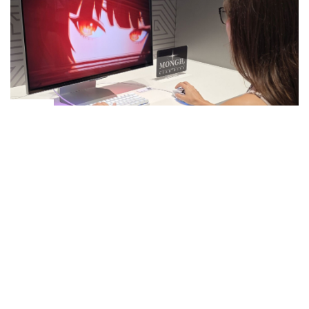
Tech
Brutális előrelépés a 3D tévék
feltámadásában, de valami még hiányzik
Szalai Péter
7 perc