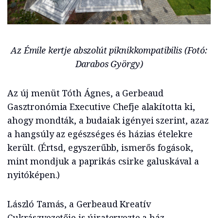
Az Émile kertje abszolút piknikkompatibilis (Fotó:
Darabos György)
Az új menüt Tóth Ágnes, a Gerbeaud
Gasztronómia Executive Chefje alakította ki,
ahogy mondták, a budaiak igényei szerint, azaz
a hangsúly az egészséges és házias ételekre
került. (Értsd, egyszerűbb, ismerős fogások,
mint mondjuk a paprikás csirke galuskával a
nyitóképen.)
László Tamás, a Gerbeaud Kreatív
Cukrászvezetője is újratervezte a ház