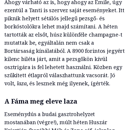
Ahogy várható az is, hogy ahogy az Émile, úgy
ezentúl a Tanti is szervez saját eseményeket. Itt
piknik helyett sétálós jellegű pezsgő- és
borkóstolókra lehet majd számítani. A héten
tartották az elsőt, húsz különféle champagne-t
mutattak be, egyáltalán nem csak a
Bortársaság kínálatából. A 8900 forintos jegyért
kilenc biléta járt, amit a pezsgőkön kívül
osztrigára is fel lehetett használni. Közben egy
szűkített étlapról válaszhattunk vacsorát. Jó
volt,
laza
, és lesznek még ilyenek, ígérték.
A Fáma meg eleve laza
Eseménydús a budai gasztrohelyzet
mostanában (végre!), múlt héten Huszár