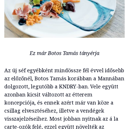
Ez már Botos Tamás tányérja
Az új séf egyébként mindössze fél évvel idősebb
az előzőnél, Botos Tamás korábban a Mannában
dolgozott, legutóbb a KNDRY-ban. Vele együtt
azonban kicsit változott az étterem
koncepciója, és ennek azért már van köze a
csillag elvesztéséhez, illetve a vendégek
visszajelzéseihez. Most jobban nyitnak az á la
carte-ozók felé, ezzel együtt növelték az