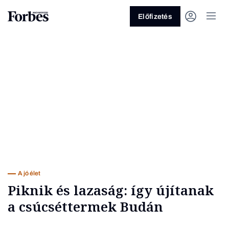
Előfizetés
Vagy fedezze fel a következő
témákat
Üzlet
Pénz
Zöld
Legyél jobb!
A jó élet
Piknik és lazaság: így újítanak
a csúcséttermek Budán