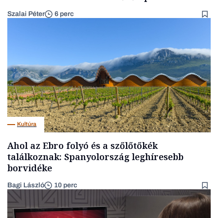
Szalai Péter
6 perc
Kultúra
Ahol az Ebro folyó és a szőlőtőkék
találkoznak: Spanyolország leghíresebb
borvidéke
Bagi László
10 perc