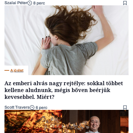
Szalai Péter
8 perc
A jó élet
Az emberi alvás nagy rejtélye: sokkal többet
kellene aludnunk, mégis bőven beérjük
kevesebbel. Miért?
Scott Travers
6 perc