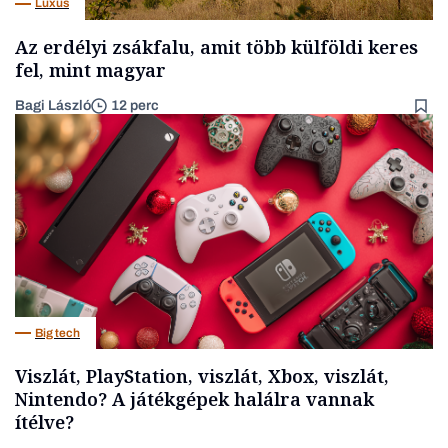
Luxus
Az erdélyi zsákfalu, amit több külföldi keres
fel, mint magyar
Bagi László
12 perc
Big tech
Viszlát, PlayStation, viszlát, Xbox, viszlát,
Nintendo? A játékgépek halálra vannak
ítélve?