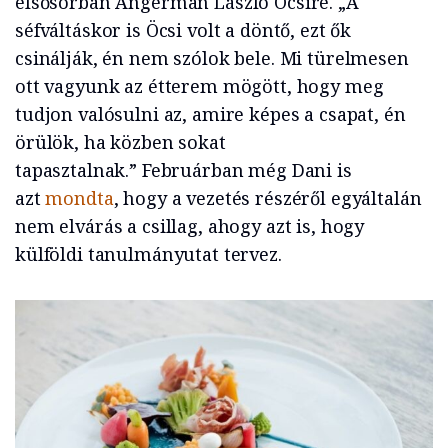
elsősorban Angerman László Öcsire. „A
séfváltáskor is Öcsi volt a döntő, ezt ők
csinálják, én nem szólok bele. Mi türelmesen
ott vagyunk az étterem mögött, hogy meg
tudjon valósulni az, amire képes a csapat, én
örülök, ha közben sokat
tapasztalnak.” Februárban még Dani is
azt
mondta
, hogy a vezetés részéről egyáltalán
nem elvárás a csillag, ahogy azt is, hogy
külföldi tanulmányutat tervez.