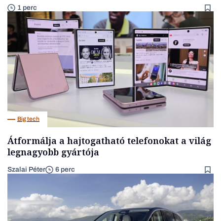
1 perc
Big tech
Átformálja a hajtogatható telefonokat a világ
legnagyobb gyártója
Szalai Péter
6 perc