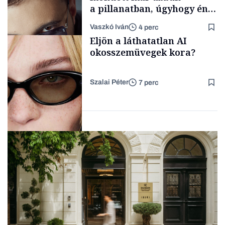
a pillanatban, úgyhogy én
a legsarkosabb
Vaszkó Iván
4 perc
gondolataimat akartam
Content Lab HUB
Eljön a láthatatlan AI
kimondani
okosszemüvegek kora?
Szalai Péter
7 perc
Forbes-sztori
AI