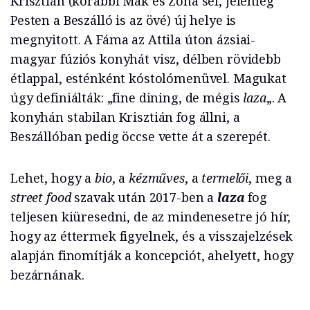
Krisztián (korábbi Mák és Zona séf, jelenleg
Pesten a Beszálló is az övé) új helye is
megnyitott. A Fáma az Attila úton ázsiai-
magyar fúziós konyhát visz, délben rövidebb
étlappal, esténként kóstolómenüvel. Magukat
úgy definiálták: „fine dining, de mégis
laza
„. A
konyhán stabilan Krisztián fog állni, a
Beszállóban pedig öccse vette át a szerepét.
Lehet, hogy a
bio
, a
kézműves
, a
termelői
, meg a
street food
szavak után 2017-ben a
laza
fog
teljesen kiüresedni, de az mindenesetre jó hír,
hogy az éttermek figyelnek, és a visszajelzések
alapján finomítják a koncepciót, ahelyett, hogy
bezárnának.