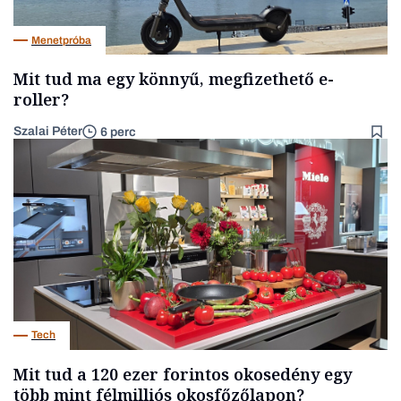
Menetpróba
Mit tud ma egy könnyű, megfizethető e-
roller?
Szalai Péter
6 perc
Tech
Mit tud a 120 ezer forintos okosedény egy
több mint félmilliós okosfőzőlapon?