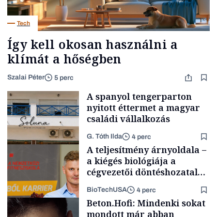
Tech
Így kell okosan használni a
klímát a hőségben
Szalai Péter
5 perc
A spanyol tengerparton
nyitott éttermet a magyar
családi vállalkozás
G. Tóth Ilda
4 perc
A teljesítmény árnyoldala –
a kiégés biológiája a
cégvezetői döntéshozatal
mögött
BioTechUSA
4 perc
Gasztró
Beton.Hofi: Mindenki sokat
mondott már abban