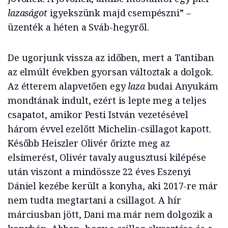
lazaságot
igyekszünk majd csempészni” –
üzenték a héten a Sváb-hegyről.
De ugorjunk vissza az időben, mert a Tantiban
az elmúlt években gyorsan változtak a dolgok.
Az étterem alapvetően egy
laza
budai Anyukám
mondtának indult, ezért is lepte meg a teljes
csapatot, amikor Pesti István vezetésével
három évvel ezelőtt Michelin-csillagot kapott.
Később Heiszler Olivér őrizte meg az
elsimerést, Olivér tavaly augusztusi kilépése
után viszont a mindössze 22 éves Eszenyi
Dániel kezébe került a konyha, aki 2017-re már
nem tudta megtartani a csillagot. A hír
márciusban jött, Dani ma már nem dolgozik a