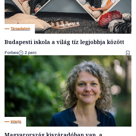
Társadalom
Budapesti iskola a világ tíz legjobbja között
Forbes
2 perc
Interjú
Magyarország kiszáradóban van, a