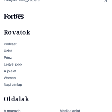
9 perc
Rovatok
Podcast
Üzlet
Pénz
Legyél jobb
A jó élet
Women
Napi címlap
Oldalak
A magazin
Médiaajanlat