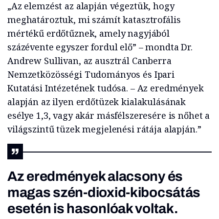
„Az elemzést az alapján végeztük, hogy
meghatároztuk, mi számít katasztrofális
mértékű erdőtűznek, amely nagyjából
százévente egyszer fordul elő” – mondta Dr.
Andrew Sullivan, az ausztrál Canberra
Nemzetközösségi Tudományos és Ipari
Kutatási Intézetének tudósa. – Az eredmények
alapján az ilyen erdőtüzek kialakulásának
esélye 1,3, vagy akár másfélszeresére is nőhet a
világszintű tüzek megjelenési rátája alapján.”
Az eredmények alacsony és
magas szén-dioxid-kibocsátás
esetén is hasonlóak voltak.