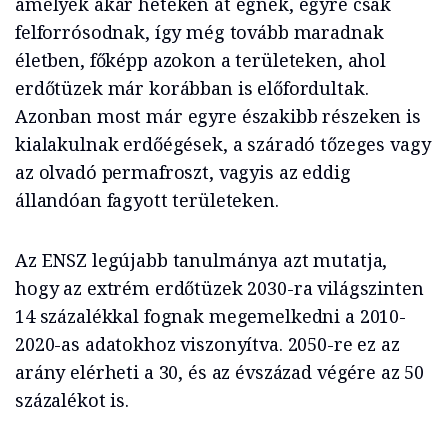
amelyek akár heteken át égnek, egyre csak
felforrósodnak, így még tovább maradnak
életben, főképp azokon a területeken, ahol
erdőtüzek már korábban is előfordultak.
Azonban most már egyre északibb részeken is
kialakulnak erdőégések, a száradó tőzeges vagy
az olvadó permafroszt, vagyis az eddig
állandóan fagyott területeken.
Az ENSZ legújabb tanulmánya azt mutatja,
hogy az extrém erdőtüzek 2030-ra világszinten
14 százalékkal fognak megemelkedni a 2010-
2020-as adatokhoz viszonyítva. 2050-re ez az
arány elérheti a 30, és az évszázad végére az 50
százalékot is.