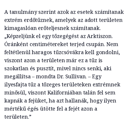
A tanulmány szerint azok az esetek számítanak
extrém erdőtűznek, amelyek az adott területen
kimagaslóan erőteljesnek számítanak.
„Képzeljünk el egy tőzegégést az Arktiszon.
Óránként centimétereket terjed csupán. Nem
feltétlenül haragos tűzcsóvákra kell gondolni,
viszont azon a területen már ez a tűz is
szokatlan és pusztít, mivel nincs senki, aki
megállítsa – mondta Dr. Sullivan. – Egy
ilyesfajta tűz a tőzeges területeken extrémnek
minősül, viszont Kaliforniában talán fel sem
kapnák a fejüket, ha azt hallanák, hogy ilyen
mértékű égés ütötte fel a fejét azon a
területen.”