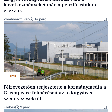
következményeket már a pénztárcánkon
érezzük
Zomborácz Iván
14 perc
Hírek
Félrevezetően terjesztette a kormánymédia a
Greenpeace felméréseit az akkugyáras
szennyezésekről
Forbes
2 perc