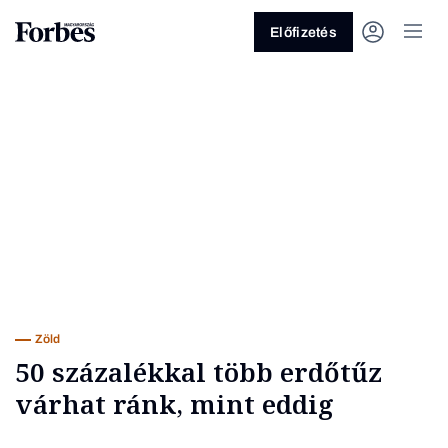
Előfizetés
Vagy fedezze fel a következő
témákat
Üzlet
Pénz
Zöld
Legyél jobb!
Zöld
50 százalékkal több erdőtűz
várhat ránk, mint eddig