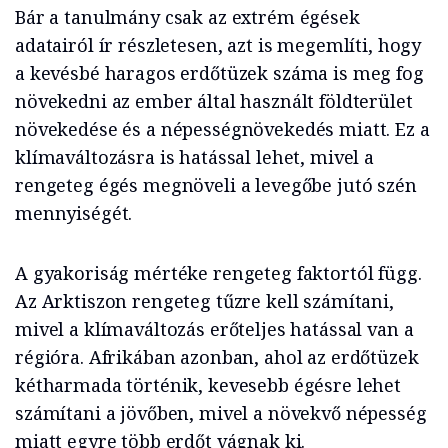
Bár a tanulmány csak az extrém égések
adatairól ír részletesen, azt is megemlíti, hogy
a kevésbé haragos erdőtüzek száma is meg fog
növekedni az ember által használt földterület
növekedése és a népességnövekedés miatt. Ez a
klímaváltozásra is hatással lehet, mivel a
rengeteg égés megnöveli a levegőbe jutó szén
mennyiségét.
A gyakoriság mértéke rengeteg faktortól függ.
Az Arktiszon rengeteg tűzre kell számítani,
mivel a klímaváltozás erőteljes hatással van a
régióra. Afrikában azonban, ahol az erdőtüzek
kétharmada történik, kevesebb égésre lehet
számítani a jövőben, mivel a növekvő népesség
miatt egyre több erdőt vágnak ki.