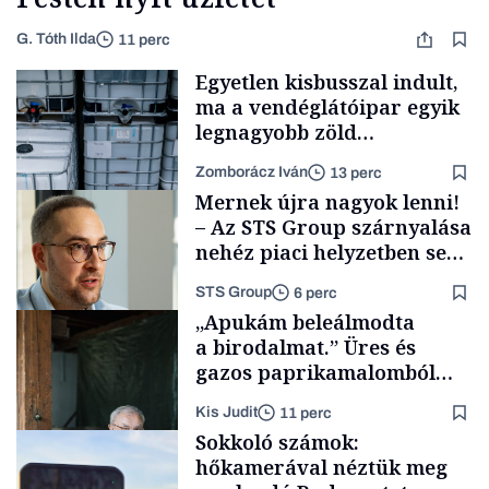
G. Tóth Ilda
11 perc
Egyetlen kisbusszal indult,
ma a vendéglátóipar egyik
legnagyobb zöld
beszállítóját építi, Gerendai
Zomborácz Iván
13 perc
is beszállt
Mernek újra nagyok lenni!
– Az STS Group szárnyalása
nehéz piaci helyzetben sem
lassult
STS Group
6 perc
Forbes-sztori
„Apukám beleálmodta
a birodalmat.” Üres és
gazos paprikamalomból
lett az igazi családi
Kis Judit
11 perc
fűszersztori
Támogatói tartalom
Sokkoló számok:
hőkamerával néztük meg