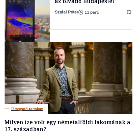
az olvadó Budapestet
Szalai Péter
11 perc
Családi
vállalkozások
Tech
Támogatói tartalom
Milyen íze volt egy németalföldi lakomának a
17. században?