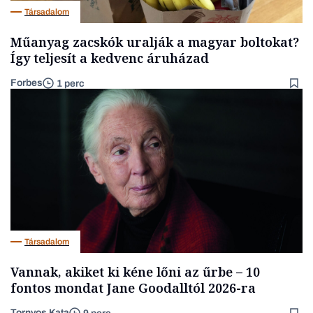
Társadalom
Műanyag zacskók uralják a magyar boltokat?
Így teljesít a kedvenc áruházad
Forbes
1 perc
Társadalom
Vannak, akiket ki kéne lőni az űrbe – 10
fontos mondat Jane Goodalltól 2026-ra
Tornyos Kata