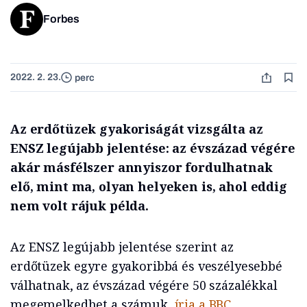
Forbes
2022. 2. 23.
perc
Az erdőtüzek gyakoriságát vizsgálta az
ENSZ legújabb jelentése: az évszázad végére
akár másfélszer annyiszor fordulhatnak
elő, mint ma, olyan helyeken is, ahol eddig
nem volt rájuk példa.
Az ENSZ legújabb jelentése szerint az
erdőtüzek egyre gyakoribbá és veszélyesebbé
válhatnak, az évszázad végére 50 százalékkal
megemelkedhet a számuk,
írja a BBC
.