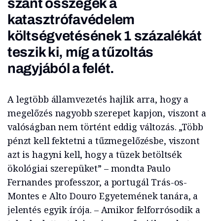
szánt összegek a
katasztrófavédelem
költségvetésének 1 százalékát
teszik ki, míg a tűzoltás
nagyjából a felét.
A legtöbb államvezetés hajlik arra, hogy a
megelőzés nagyobb szerepet kapjon, viszont a
valóságban nem történt eddig változás. „Több
pénzt kell fektetni a tűzmegelőzésbe, viszont
azt is hagyni kell, hogy a tüzek betöltsék
ökológiai szerepüket” – mondta Paulo
Fernandes professzor, a portugál Trás-os-
Montes e Alto Douro Egyetemének tanára, a
jelentés egyik írója. – Amikor felforrósodik a