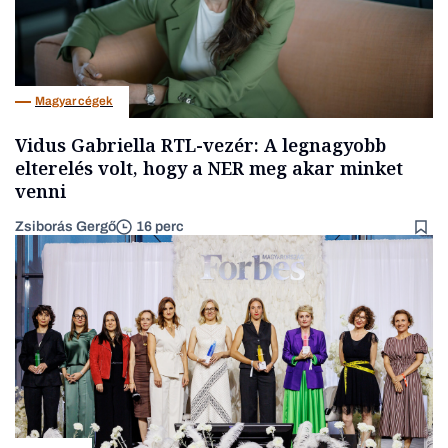
Magyar cégek
Vidus Gabriella RTL-vezér: A legnagyobb
elterelés volt, hogy a NER meg akar minket
venni
Zsiborás Gergő
16 perc