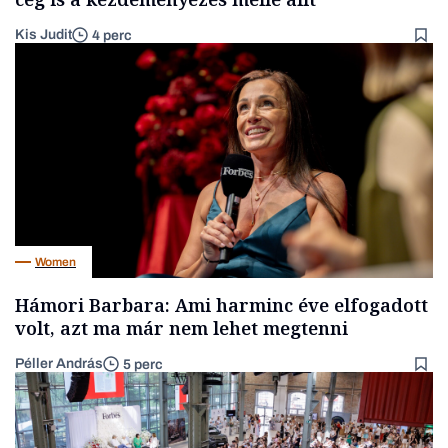
Kis Judit
4 perc
Women
Hámori Barbara: Ami harminc éve elfogadott
volt, azt ma már nem lehet megtenni
Péller András
5 perc