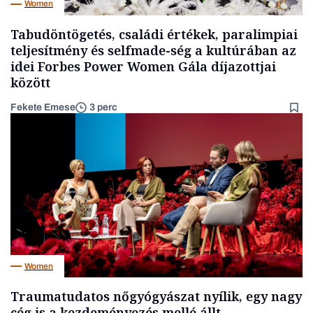
Women
Tabudöntögetés, családi értékek, paralimpiai
teljesítmény és selfmade-ség a kultúrában az
idei Forbes Power Women Gála díjazottjai
között
Fekete Emese
3 perc
Women
Traumatudatos nőgyógyászat nyílik, egy nagy
cég is a kezdeményezés mellé állt