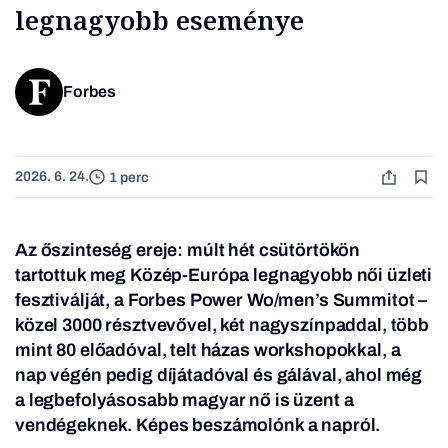
legnagyobb eseménye
Forbes
2026. 6. 24.
1 perc
Az őszinteség ereje: múlt hét csütörtökön
tartottuk meg Közép-Európa legnagyobb női üzleti
fesztiválját, a
Forbes Power Wo/men’s Summitot
–
közel 3000 résztvevővel, két nagyszínpaddal, több
mint 80 előadóval, telt házas workshopokkal, a
nap végén pedig díjátadóval és gálával, ahol még
a legbefolyásosabb magyar nő is üzent a
vendégeknek. Képes beszámolónk a napról.