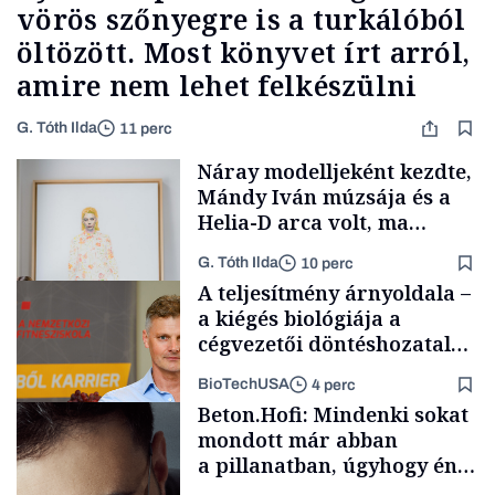
vörös szőnyegre is a turkálóból
öltözött. Most könyvet írt arról,
amire nem lehet felkészülni
G. Tóth Ilda
11 perc
Náray modelljeként kezdte,
Mándy Iván múzsája és a
Helia-D arca volt, ma
Budapest egyik
G. Tóth Ilda
10 perc
legizgalmasabb galériáját
A teljesítmény árnyoldala –
vezeti
a kiégés biológiája a
cégvezetői döntéshozatal
mögött
BioTechUSA
4 perc
Forbes-sztori
Beton.Hofi: Mindenki sokat
mondott már abban
a pillanatban, úgyhogy én
a legsarkosabb