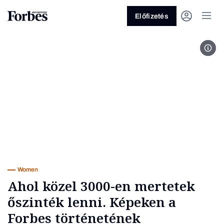
Előfizetés
For
Vagy fedezze fel a következő
témákat
Üzlet
Pénz
Zöld
Legyél jobb!
Women
Ahol közel 3000-en mertetek
őszinték lenni. Képeken a
Forbes történetének