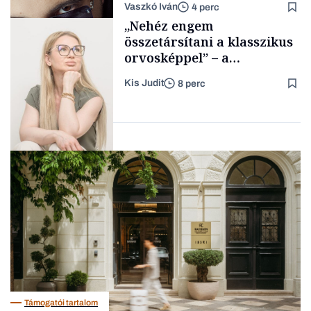
Vaszkó Iván
4 perc
gondolataimat akartam
Content Lab HUB
„Nehéz engem
kimondani
összetársítani a klasszikus
orvosképpel” – a
sürgősségiről a TikTok-ra,
Kis Judit
8 perc
százezrek követik a magyar
Forbes-sztori
orvost
FeedEmber
Támogatói tartalom