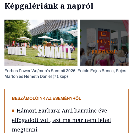
Képgalériánk a napról
+
69
kép a
galériában
Forbes Power Wo/men’s Summit 2026. Fotók: Fejes Bence, Fejes
Márton és Németh Dániel (71 kép)
BESZÁMOLÓINK AZ ESEMÉNYRŐL
Hámori Barbara:
Ami harminc éve
elfogadott volt, azt ma már nem lehet
megtenni