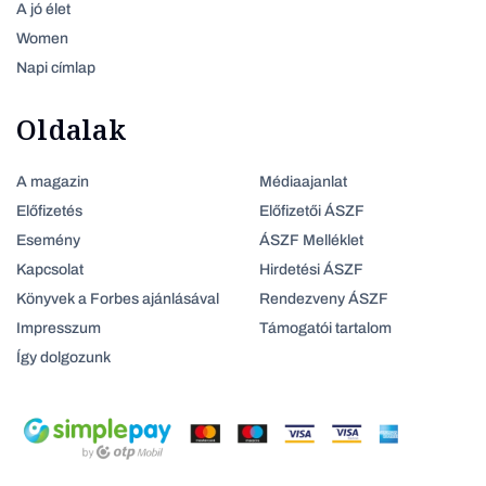
A jó élet
Women
Napi címlap
Oldalak
A magazin
Médiaajanlat
Előfizetés
Előfizetői ÁSZF
Esemény
ÁSZF Melléklet
Kapcsolat
Hirdetési ÁSZF
Könyvek a Forbes ajánlásával
Rendezveny ÁSZF
Impresszum
Támogatói tartalom
Így dolgozunk