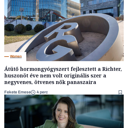
Women
Átütő hormongyógyszert fejlesztett a Richter,
huszonöt éve nem volt originális szer a
negyvenes, ötvenes nők panaszaira
Fekete Emese
4 perc