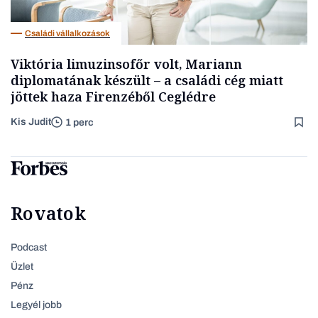
Családi vállalkozások
Viktória limuzinsofőr volt, Mariann
diplomatának készült – a családi cég miatt
jöttek haza Firenzéből Ceglédre
Kis Judit
1 perc
Rovatok
Podcast
Üzlet
Pénz
Legyél jobb