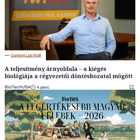
Content Lab HUB
A teljesítmény árnyoldala – a kiégés
biológiája a cégvezetői döntéshozatal mögött
BioTechUSA
4 perc