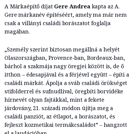
A Márkaépítő díjat
Gere Andrea
kapta az A.
Gere márkanév építéséért, amely ma már nem
csak a villányi családi borászatot foglalja
magában.
„Személy szerint biztosan megállná a helyét
Olaszországban, Provence-ban, Bordeaux-ban,
bárhol a szakmája nagy öregjei között is, de ő
itthon – édesapjával és a férjével együtt – építi a
családi márkát. Ápolja a sváb családi örökséget
stifolderrel és sufnudlival, öregbíti borvidéke
hírnevét olyan fajtákkal, mint a fekete
járdovány, 21. századi módon újítja meg a
családi panziót, az étlapot, a borászatot, és
fejleszt kozmetikai termákcsaládot” – hangzott
el a laudációban.