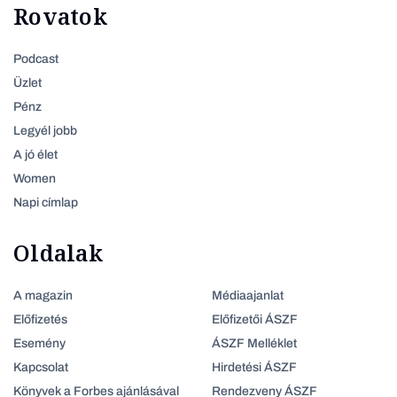
Rovatok
Podcast
Üzlet
Pénz
Legyél jobb
A jó élet
Women
Napi címlap
Oldalak
A magazin
Médiaajanlat
Előfizetés
Előfizetői ÁSZF
Esemény
ÁSZF Melléklet
Kapcsolat
Hirdetési ÁSZF
Könyvek a Forbes ajánlásával
Rendezveny ÁSZF