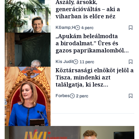
Aszály, ársokk,
generációváltás – aki a
viharban is előre néz
K&amp;H
4 perc
Politika
„Apukám beleálmodta
a birodalmat.” Üres és
gazos paprikamalomból
lett az igazi családi
Kis Judit
11 perc
fűszersztori
TÁMOGATÓI
Köztársasági elnököt jelöl a
TARTALOM
Tisza, mindenki azt
találgatja, ki lesz
szombaton a befutó –
Forbes
2 perc
soroljuk az eddig felmerült
Családi
vállalkozások
neveket
Politika