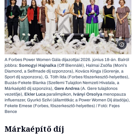
A Forbe
A Forbes Power Women Gála díjazottjai 2026. június 18-án. Balról
jobbra:
Somogyi Hajnalka
(Off Biennálé), Halmai Zsófia (Moni’s
Diamond, a Selfmade díj szponzora), Kovács Kinga (Gorenje, a
Sport díj szponzora), G. Tóth Ilda (Forbes főszerkesztő-helyettes),
Buzás-Fekete Blanka (Szellemi Tulajdon Nemzeti Hivatala, a
Márkaépítő díj szponzira),
Gere Andrea
(A. Gere tulajdonos
vezetője),
Ekler Luca
paralimpikon,
Iványi Orsolya
menopauza
influenszer, Gyurkó Szilvi (államtitkár, a Power Women Díj átadója),
Fekete Emese (Forbes, főszerkesztő-helyettes) / Fotó: Fejes
Bence
Márkaépítő díj