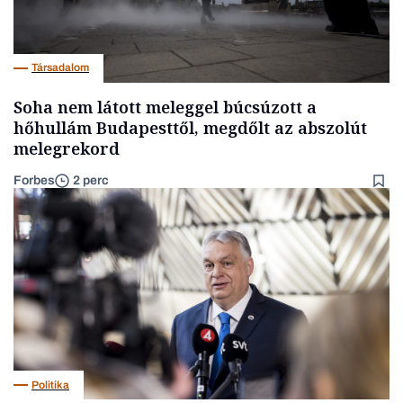
Társadalom
Soha nem látott meleggel búcsúzott a
hőhullám Budapesttől, megdőlt az abszolút
melegrekord
Forbes
2 perc
Politika