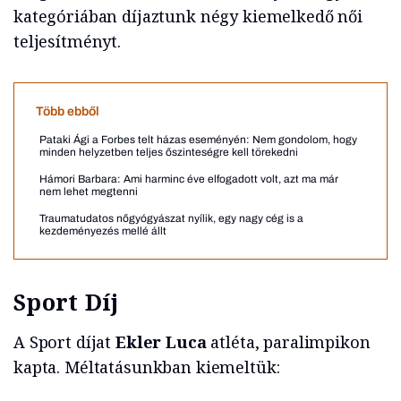
kategóriában díjaztunk négy kiemelkedő női
teljesítményt.
Több ebből
Pataki Ági a Forbes telt házas eseményén: Nem gondolom, hogy
minden helyzetben teljes őszinteségre kell törekedni
Hámori Barbara: Ami harminc éve elfogadott volt, azt ma már
nem lehet megtenni
Traumatudatos nőgyógyászat nyílik, egy nagy cég is a
kezdeményezés mellé állt
Sport Díj
A Sport díjat
Ekler Luca
atléta, paralimpikon
kapta. Méltatásunkban kiemeltük: