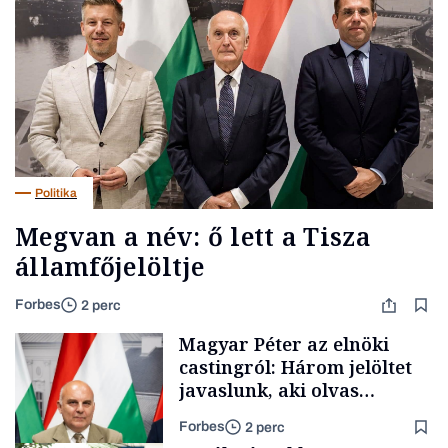
Politika
Megvan a név: ő lett a Tisza
államfőjelöltje
Forbes
2 perc
Magyar Péter az elnöki
castingról: Három jelöltet
javaslunk, aki olvas
híreket, nem fog
Forbes
2 perc
meglepődni