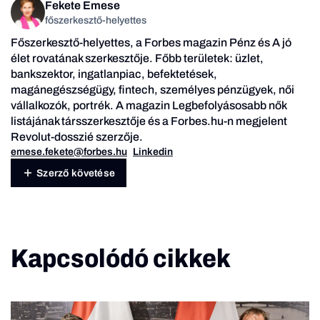
Fekete Emese
főszerkesztő-helyettes
Főszerkesztő-helyettes, a Forbes magazin Pénz és A jó
élet rovatának szerkesztője. Főbb területek: üzlet,
bankszektor, ingatlanpiac, befektetések,
magánegészségügy, fintech, személyes pénzügyek, női
vállalkozók, portrék. A magazin Legbefolyásosabb nők
listájának társszerkesztője és a Forbes.hu-n megjelent
Revolut-dosszié szerzője.
emese.fekete@forbes.hu
Linkedin
Szerző követése
Kapcsolódó cikkek