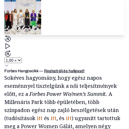
Forbes Hangoscikk
—
Regisztrálj és hallgasd!
Sokéves hagyomány, hogy egész napos
eseménnyel tisztelgünk a női teljesítmények
előtt, ez a
Forbes Power Wo/men’s Summit.
A
Millenáris Park több épületében, több
színpadon egész nap zajló beszélgetések után
(tudósítások
itt
és
itt
, és
itt
) ugyanitt tartottuk
meg a Power Women Gálát, amelyen négy