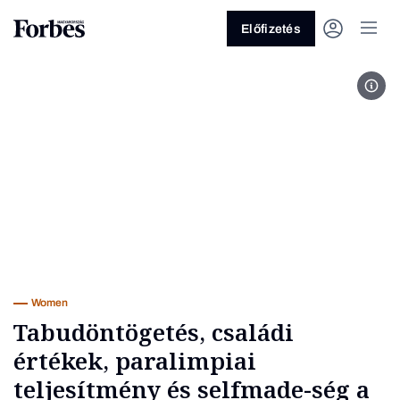
Előfizetés
A Fo
Vagy fedezze fel a következő
témákat
Üzlet
Pénz
Zöld
Legyél jobb!
Women
Tabudöntögetés, családi
értékek, paralimpiai
teljesítmény és selfmade-ség a