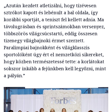
„Azután kezdett atletizálni, hogy tízévesen
sztrókot kapott és lebénult a bal oldala, így
korábbi sportját, a teniszt fel kellett adnia. Ma
távolugrásban és sprintszámokban versenyez,
többszörös világcsúcstartó, eddig összesen
tizenegy világbajnoki érmet szerzett.
Paralimpiai bajnokként és világklasszis
sportolóként úgy ért el nemzetközi sikereket,
hogy közben természetessé tette: a korlátokat
sokszor inkább a fejünkben kell legyőzni, mint
a pályán.”