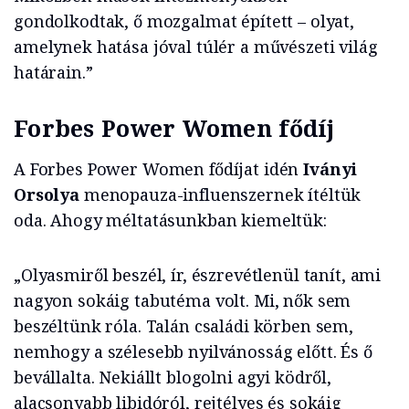
gondolkodtak, ő mozgalmat épített – olyat,
amelynek hatása jóval túlér a művészeti világ
határain.”
Forbes Power Women fődíj
A Forbes Power Women fődíjat idén
Iványi
Orsolya
menopauza-influenszernek ítéltük
oda. Ahogy méltatásunkban kiemeltük:
„Olyasmiről beszél, ír, észrevétlenül tanít, ami
nagyon sokáig tabutéma volt. Mi, nők sem
beszéltünk róla. Talán családi körben sem,
nemhogy a szélesebb nyilvánosság előtt. És ő
bevállalta. Nekiállt blogolni agyi ködről,
alacsonyabb libidóról, rejtélyes és sokáig