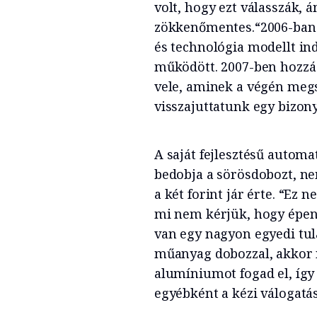
volt, hogy ezt válasszák, 
zökkenőmentes.“2006-ban a 
és technológia modellt in
működött. 2007-ben hozzá
vele, aminek a végén megs
visszajuttatunk egy bizony
A saját fejlesztésű autom
bedobja a sörösdobozt, ne
a két forint jár érte. “Ez 
mi nem kérjük, hogy épen
van egy nagyon egyedi tu
műanyag dobozzal, akkor 
alumíniumot fogad el, így 
egyébként a kézi válogatás