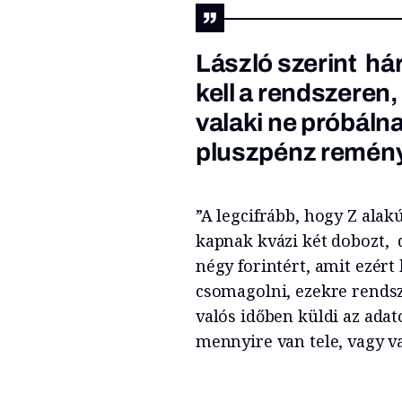
László szerint há
kell a rendszeren,
valaki ne próbáln
pluszpénz remén
”A legcifrább, hogy Z alak
kapnak kvázi két dobozt, 
négy forintért, amit ezért
csomagolni, ezekre rends
valós időben küldi az ada
mennyire van tele, vagy v