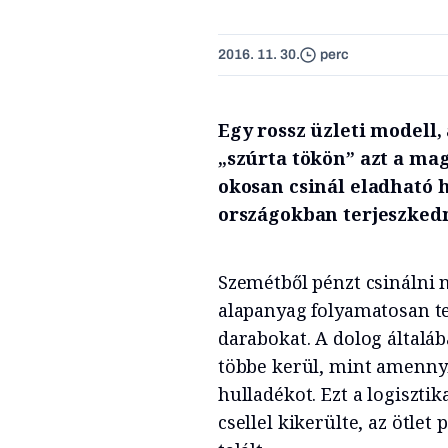
2016. 11. 30.
perc
Egy rossz üzleti modell
„szúrta tökön” azt a ma
okosan csinál eladható h
országokban terjeszked
Szemétből pénzt csinálni 
alapanyag folyamatosan te
darabokat. A dolog általáb
többe kerül, mint amennyi
hulladékot. Ezt a logiszt
csellel kikerülte, az ötle