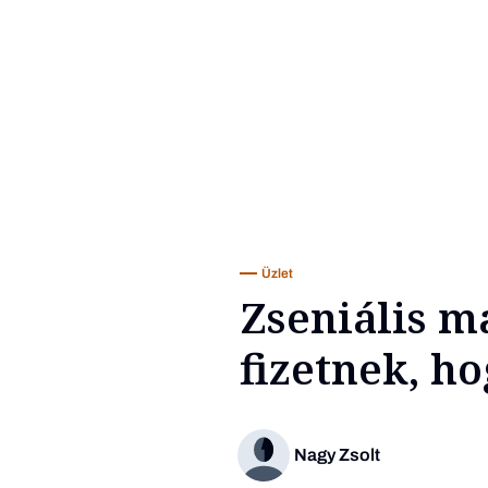
Üzlet
Zseniális m
fizetnek, h
Nagy Zsolt