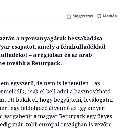
Megosztás
Mentés
, aztán a nyersanyagárak beszakadása
gyar csapatot, amely a fémhulladékból
ulladékot – a régióban és az arab
ne tovább a Returpack.
nem egyszerű, de nem is lehetetlen – az
rmelődik, csak el kell adni a hasznosítható
an ott bukik el, hogy begyűjteni, leválogatni
ért egy feldolgozó átvenné az így kinyert
ikai vargabetűt a magyar Returpack egy ügyes
t pedig már több európai országban is vevőre