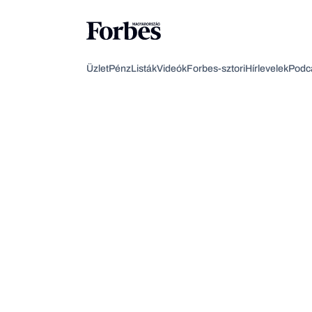
Üzlet
Pénz
Listák
Videók
Forbes-sztori
Hírlevelek
Podc