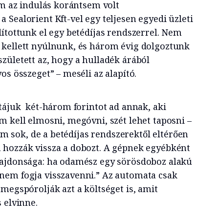
ám az indulás korántsem volt
Sealorient Kft-vel egy teljesen egyedi üzleti
dítottunk el egy betédíjas rendszerrel. Nem
 kellett nyúlnunk, és három évig dolgoztunk
zületett az, hogy a hulladék árából
os összeget” – meséli az alapító.
atájuk két-három forintot ad annak, aki
m kell elmosni, megóvni, szét lehet taposni –
nem sok, de a betédíjas rendszerektől eltérően
 hozzák vissza a dobozt. A gépnek egyébként
lajdonsága: ha odamész egy sörösdoboz alakú
nem fogja visszavenni.” Az automata csak
megspórolják azt a költséget is, amit
 elvinne.