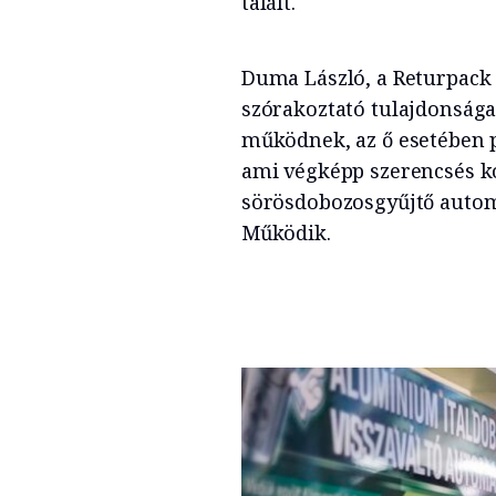
talált.
Duma László, a Returpack
szórakoztató tulajdonsága
működnek, az ő esetében p
ami végképp szerencsés ko
sörösdobozosgyűjtő automa
Működik.