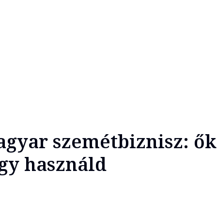
agyar szemétbiznisz: ők
ogy használd