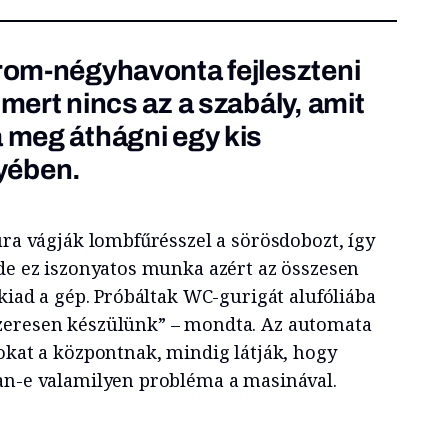
rom-négyhavonta fejleszteni
 mert nincs az a szabály, amit
a meg áthágni egy kis
yében.
úra vágják lombfűrésszel a sörösdobozt, így
de ez iszonyatos munka azért az összesen
 kiad a gép. Próbáltak WC-gurigát alufóliába
zeresen készülünk” – mondta. Az automata
tokat a központnak, mindig látják, hogy
an-e valamilyen probléma a masinával.