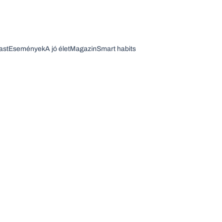
ast
Események
A jó élet
Magazin
Smart habits
Vagy fedezze fel a következő témákat
Üzlet
Pénz
Zöld
Legyél jobb!