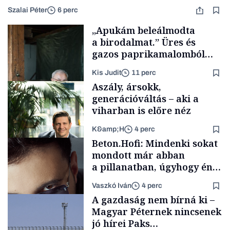
Szalai Péter
6 perc
„Apukám beleálmodta
a birodalmat.” Üres és
gazos paprikamalomból
lett az igazi családi
Kis Judit
11 perc
fűszersztori
Aszály, ársokk,
generációváltás – aki a
viharban is előre néz
K&amp;H
4 perc
Családi
Beton.Hofi: Mindenki sokat
vállalkozások
mondott már abban
a pillanatban, úgyhogy én
a legsarkosabb
Vaszkó Iván
4 perc
gondolataimat akartam
TÁMOGATÓI
A gazdaság nem bírná ki –
TARTALOM
kimondani
Magyar Péternek nincsenek
jó hírei Paks