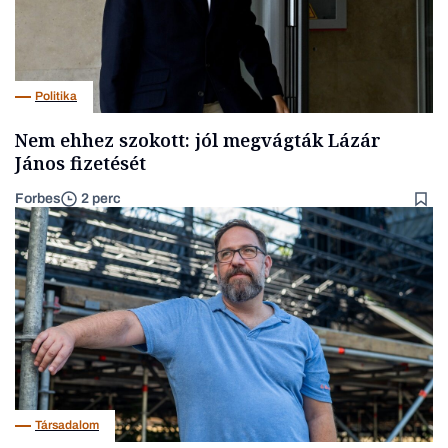
Politika
Nem ehhez szokott: jól megvágták Lázár
János fizetését
Forbes
2 perc
Társadalom