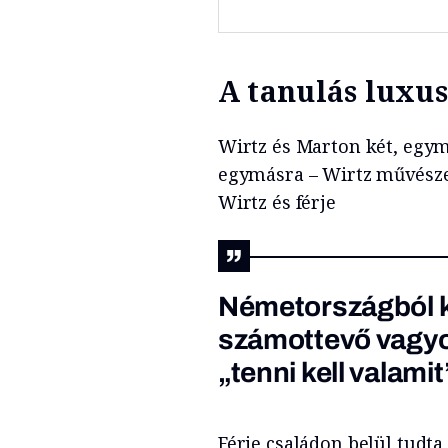
A tanulás luxu
Wirtz és Marton két, egymá
egymásra – Wirtz művésze
Wirtz és férje
Németországból k
számottevő vagyo
„tenni kell valamit
Férje családon belül tudta 