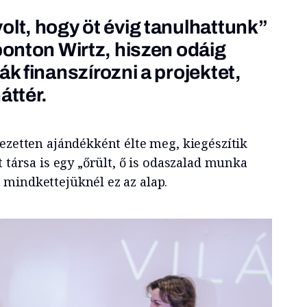
olt, hogy öt évig tanulhattunk”
ponton Wirtz, hiszen odáig
ák finanszírozni a projektet,
áttér.
ezetten ajándékként élte meg, kiegészítik
t társa is egy „őrült, ő is odaszalad munka
mindkettejüknél ez az alap.