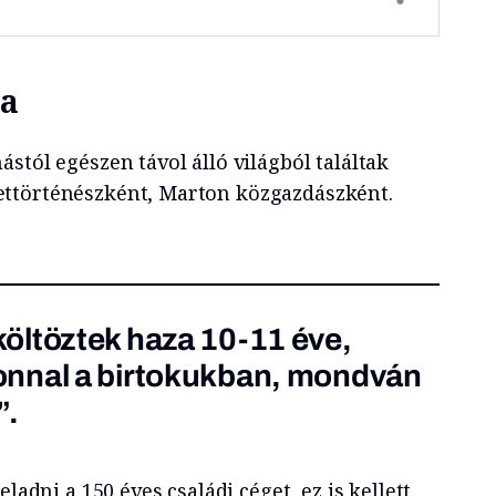
sa
stól egészen távol álló világból találtak
ttörténészként, Marton közgazdászként.
öltöztek haza 10-11 éve,
nnal a birtokukban, mondván
”.
eladni a 150 éves családi céget, ez is kellett