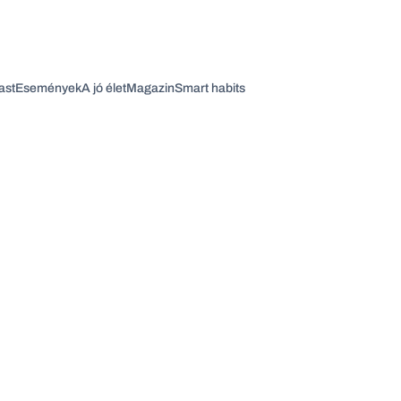
ast
Események
A jó élet
Magazin
Smart habits
Vagy fedezze fel a következő témákat
Üzlet
Pénz
Zöld
Legyél jobb!