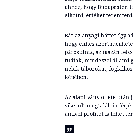
ahhoz, hogy Budapesten tel
alkotni, értéket teremteni
Bár az anyagi háttér így ad
hogy ehhez azért mérhetet
párosulnia, az igazán fels
tudták, mindezzel állami
nekik táborokat, foglalkoz
képében.
Az alapítvány ötlete után j
sikerült megtalálnia férjé
amivel profitot is lehet te