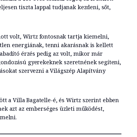
jesen tiszta lappal tudjanak kezdeni, sőt,
.
ott volt, Wirtz fontosnak tartja kiemelni,
len energiának, tenni akarásnak is kellett
zabadító érzés pedig az volt, mikor már
 gondozású gyerekeknek szeretnének segíteni,
ásokat szervezni a Világszép Alapítvány
ött a Villa Bagatelle-é, és Wirtz szerint ebben
nek azt az
emberséges üzleti működést,
rmelni.