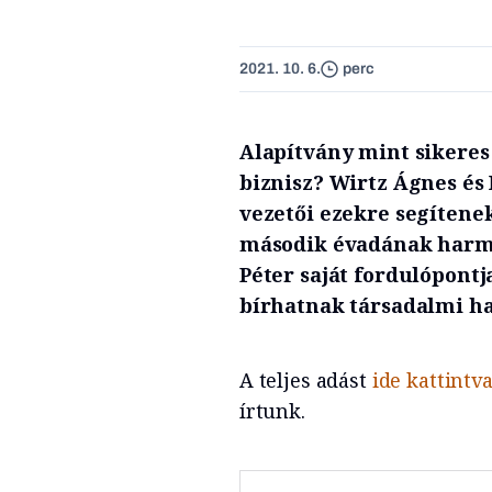
2021. 10. 6.
perc
Alapítvány mint sikeres
biznisz? Wirtz Ágnes és 
vezetői ezekre segítenek
második évadának harma
Péter saját fordulópontj
bírhatnak társadalmi hat
A teljes adást
ide kattintv
írtunk.