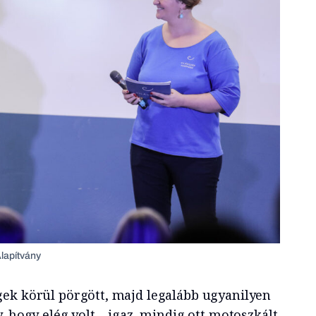
Alapítvány
ek körül pörgött, majd legalább ugyanilyen
, hogy elég volt – igaz, mindig ott motoszkált