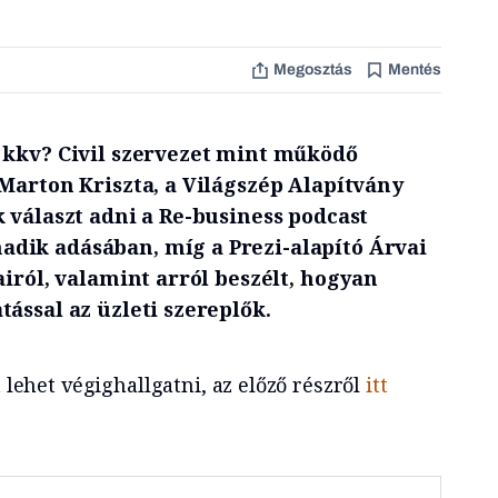
Megosztás
Mentés
 kkv? Civil szervezet mint működő
Marton Kriszta, a Világszép Alapítvány
 választ adni a Re-business podcast
dik adásában, míg a Prezi-alapító Árvai
airól, valamint arról beszélt, hogyan
ással az üzleti szereplők.
a
lehet végighallgatni, az előző részről
itt