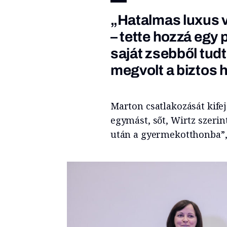
„Hatalmas luxus v
– tette hozzá egy 
saját zsebből tudt
megvolt a biztos h
Marton csatlakozását kifej
egymást, sőt, Wirtz szerin
után a gyermekotthonba”, 