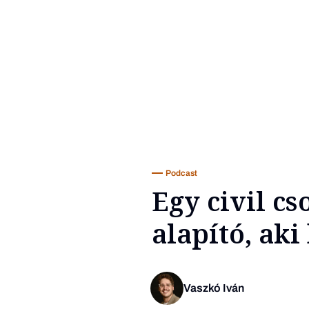
Podcast
Egy civil cs
alapító, aki
Vaszkó Iván