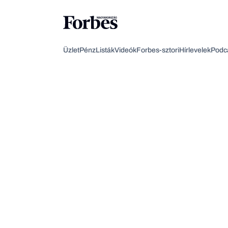
Üzlet
Pénz
Listák
Videók
Forbes-sztori
Hírlevelek
Podc