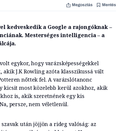
Megosztás
Mentés
vel kedveskedik a Google a rajongóknak –
nciának. Mesterséges intelligencia – a
lcája.
volt egykor, hogy varázsképességekkel
 akik J.K Rowling azóta klasszikussá vált
otteren nőttek fel. A varázslótanonc
 kicsit most közelebb kerül azokhoz, akik
khoz is, akik szeretnének egy kis
Na, persze, nem véletlenül.
 szavak után jöjjön a rideg valóság: az