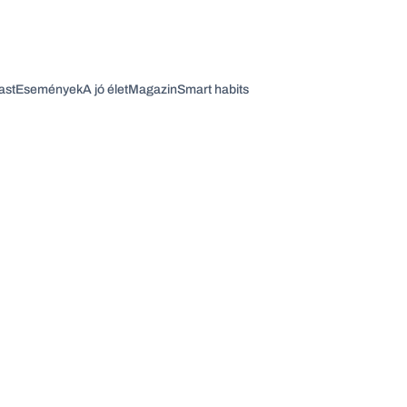
ast
Események
A jó élet
Magazin
Smart habits
Vagy fedezze fel a következő témákat
Üzlet
Pénz
Zöld
Legyél jobb!