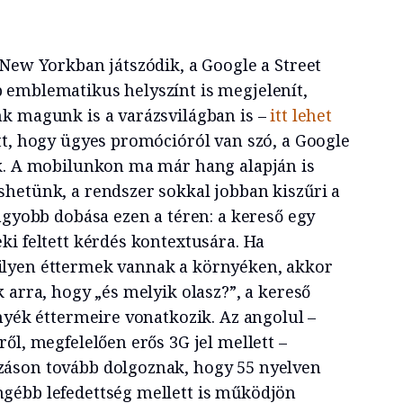
 New Yorkban játszódik, a Google a Street
 emblematikus helyszínt is megjelenít,
k magunk is a varázsvilágban is –
itt lehet
t, hogy ügyes promócióról van szó, a Google
k. A mobilunkon ma már hang alapján is
hetünk, a rendszer sokkal jobban kiszűri a
agyobb dobása ezen a téren: a kereső egy
ki feltett kérdés kontextusára. Ha
lyen éttermek vannak a környéken, akkor
 arra, hogy „és melyik olasz?”, a kereső
nyék éttermeire vonatkozik. Az angolul –
ől, megfelelően erős 3G jel mellett –
áson tovább dolgoznak, hogy 55 nyelven
gébb lefedettség mellett is működjön