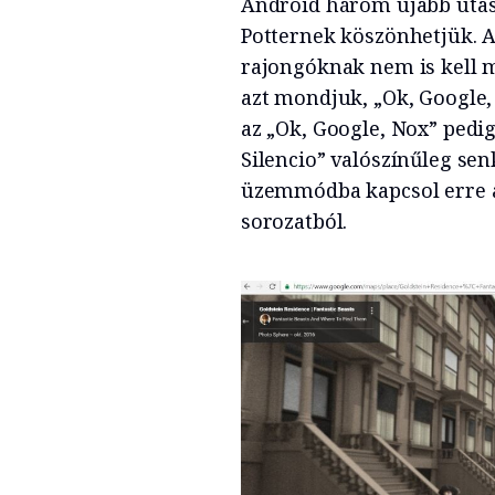
Android három újabb utas
Potternek köszönhetjük. 
rajongóknak nem is kell m
azt mondjuk, „Ok, Google,
az „Ok, Google, Nox” pedig
Silencio” valószínűleg se
üzemmódba kapcsol erre a
sorozatból.