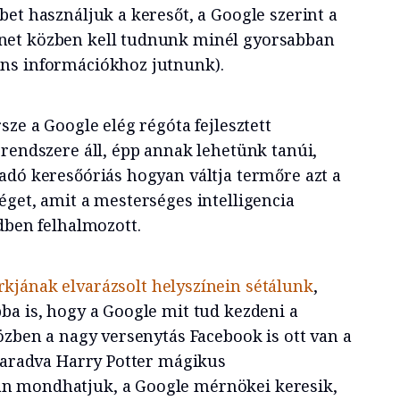
et használjuk a keresőt, a Google szerint a
net közben kell tudnunk minél gyorsabban
ns információkhoz jutnunk).
sze a Google elég régóta fejlesztett
-rendszere áll, épp annak lehetünk tanúi,
adó keresőóriás hogyan váltja termőre azt a
éget, amit a mesterséges intelligencia
dben felhalmozott.
kjának elvarázsolt helyszínein sétálunk
,
ba is, hogy a Google mit tud kezdeni a
özben a nagy versenytás Facebook is ott van a
 Maradva Harry Potter mágikus
n mondhatjuk, a Google mérnökei keresik,