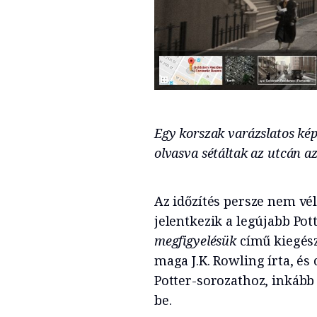
Egy korszak varázslatos ké
olvasva sétáltak az utcán 
Az időzítés persze nem vé
jelentkezik a legújabb Pot
megfigyelésük
című kiegész
maga J.K. Rowling írta, és
Potter-sorozathoz, inkább
be.