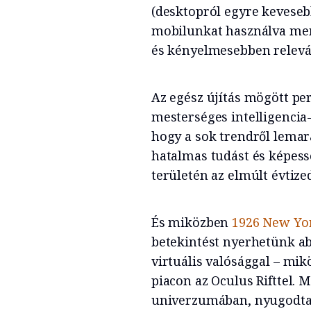
(desktopról egyre kevesebb
mobilunkat használva me
és kényelmesebben relevá
Az egész újítás mögött per
mesterséges intelligencia
hogy a sok trendről lemar
hatalmas tudást és képess
területén az elmúlt évtize
És miközben
1926 New Yor
betekintést nyerhetünk ab
virtuális valósággal – mik
piacon az Oculus Rifttel.
univerzumában, nyugodta