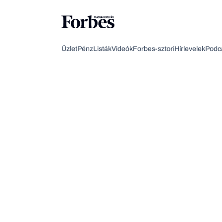
Üzlet
Pénz
Listák
Videók
Forbes-sztori
Hírlevelek
Podc