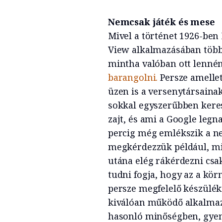
Nemcsak játék és mese
Mivel a történet 1926-ben
View alkalmazásában több
mintha valóban ott lennén
barangolni.
Persze amellet
üzen is a versenytársaina
sokkal egyszerűbben keres
zajt, és ami a Google legn
percig még emlékszik a ne
megkérdezzük például, mi
utána elég rákérdezni csak
tudni fogja, hogy az a kör
persze megfelelő készülékr
kiválóan működő alkalmaz
hasonló minőségben, gyen