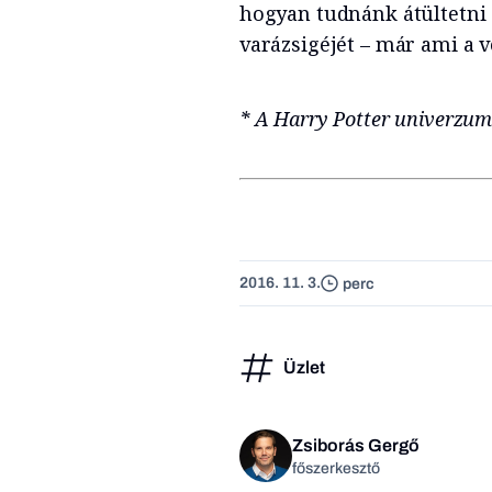
hogyan tudnánk átültetni 
varázsigéjét – már ami a ve
* A Harry Potter univerzum
2016. 11. 3.
perc
Üzlet
Zsiborás Gergő
főszerkesztő