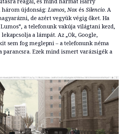
ításra reagál, és mind hármat Harry
A három újdonság:
Lumos
,
Nox
és
Silencio
. A
agyarázni, de azért vegyük végig őket. Ha
 Lumos”, a telefonunk vakúja világtani kezd,
 lekapcsolja a lámpát. Az „Ok, Google,
nkit sem fog meglepni – a telefonunk néma
 parancsra. Ezek mind ismert varázsigék a