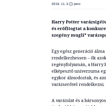
2016. 11. 3.
perc
Harry Potter varázsigéi
és erőfitogtat a konkure
szegény mugli* varázspá
Egy egész generáció álma 
rendelkezhessen – ők azok,
regényfolyamán, a Harry P
elképesztő univerzuma egy
egykor álmodoztak, és azo
varázserővel rendelkezni. 
A varázslat és a bársonyos