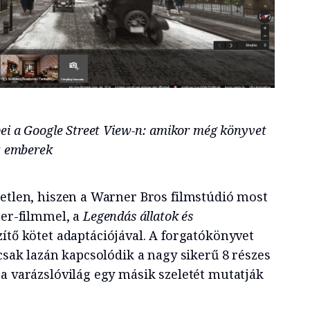
pei a Google Street View-n: amikor még könyvet
az emberek
letlen, hiszen a Warner Bros filmstúdió most
ter-filmmel, a
Legendás állatok és
ítő kötet adaptációjával. A forgatókönyvet
 csak lazán kapcsolódik a nagy sikerű 8 részes
 a varázslóvilág egy másik szeletét mutatják