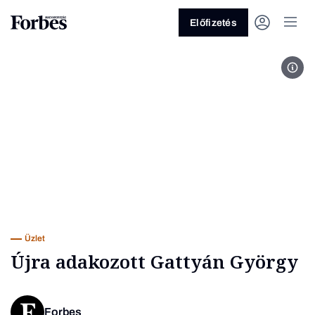
Előfizetés
Fotó
Vagy fedezze fel a következő
témákat
Üzlet
Pénz
Zöld
Legyél jobb!
Üzlet
Újra adakozott Gattyán György
Forbes