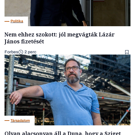
Politika
Nem ehhez szokott: jól megvágták Lázár
János fizetését
Forbes
2 perc
Társadalom
Olyan alacsonyan áll a Duna, hogy a Sziget