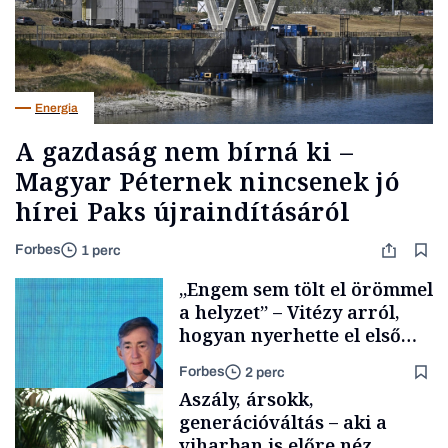
Energia
A gazdaság nem bírná ki –
Magyar Péternek nincsenek jó
hírei Paks újraindításáról
Forbes
1 perc
„Engem sem tölt el örömmel
a helyzet” – Vitézy arról,
hogyan nyerhette el első
tenderét Mészárosék cége a
Forbes
2 perc
Tisza-kormány alatt
Aszály, ársokk,
generációváltás – aki a
viharban is előre néz