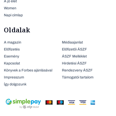
A jó élet
Women
Napi címlap
Oldalak
A magazin
Médiaajanlat
Előfizetés
Előfizetői ÁSZF
Esemény
ÁSZF Melléklet
Kapcsolat
Hirdetési ÁSZF
Könyvek a Forbes ajánlásával
Rendezveny ÁSZF
Impresszum
Támogatói tartalom
Így dolgozunk