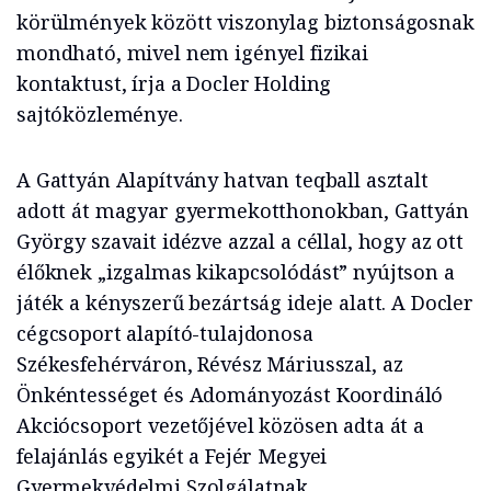
körülmények között viszonylag biztonságosnak
mondható, mivel nem igényel fizikai
kontaktust, írja a Docler Holding
sajtóközleménye.
A Gattyán Alapítvány hatvan teqball asztalt
adott át magyar gyermekotthonokban, Gattyán
György szavait idézve azzal a céllal, hogy az ott
élőknek „izgalmas kikapcsolódást” nyújtson a
játék a kényszerű bezártság ideje alatt. A Docler
cégcsoport alapító-tulajdonosa
Székesfehérváron, Révész Máriusszal, az
Önkéntességet és Adományozást Koordináló
Akciócsoport vezetőjével közösen adta át a
felajánlás egyikét a Fejér Megyei
Gyermekvédelmi Szolgálatnak.