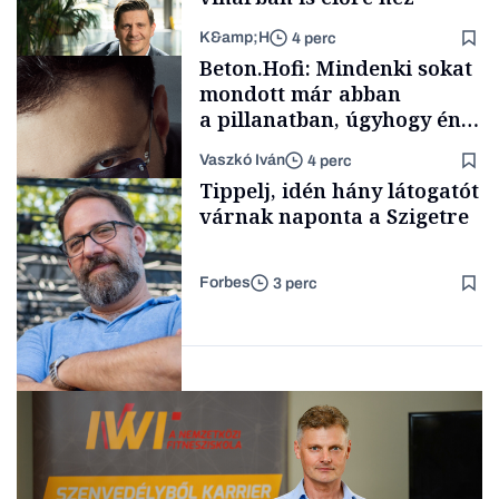
K&amp;H
4 perc
Elszámoltatás
Beton.Hofi: Mindenki sokat
mondott már abban
a pillanatban, úgyhogy én
a legsarkosabb
Vaszkó Iván
4 perc
gondolataimat akartam
TÁMOGATÓI
Tippelj, idén hány látogatót
TARTALOM
kimondani
várnak naponta a Szigetre
Forbes
3 perc
Forbes-sztori
Kultúra