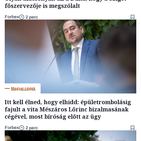
főszervezője is megszólalt
Forbes
2 perc
Magyar cégek
Itt kell élned, hogy elhidd: épületrombolásig
fajult a vita Mészáros Lőrinc bizalmasának
cégével, most bíróság előtt az ügy
Forbes
2 perc