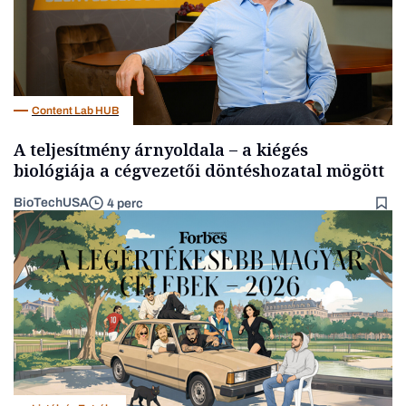
Content Lab HUB
A teljesítmény árnyoldala – a kiégés
biológiája a cégvezetői döntéshozatal mögött
BioTechUSA
4 perc