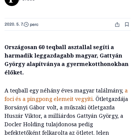
2020. 5. 7.
perc
Országosan 60 teqball asztallal segíti a
harmadik leggazdagabb magyar, Gattyán
György alapítványa a gyermekotthonokban
élőket.
A teqball egy néhány éves magyar találmány,
a
foci és a pingpong elemeit vegyíti
. Ötletgazdája
Borsányi Gábor volt, a műszaki ötletgazda
Huszár Viktor, a milliárdos Gattyán György, a
Docler Holding tulajdonosa pedig
befektetőként felkarolta az ötletet. Jelen