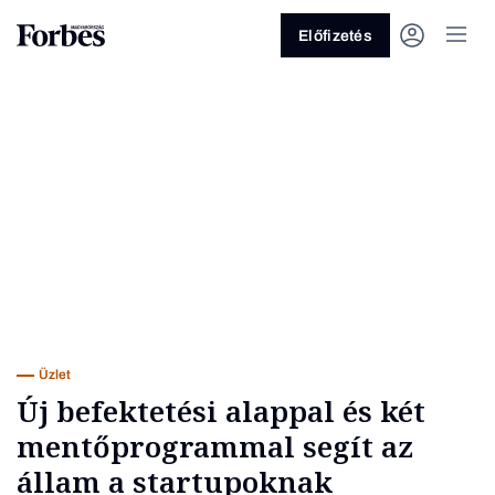
Előfizetés
Vagy fedezze fel a következő
témákat
Üzlet
Pénz
Zöld
Legyél jobb!
Üzlet
Új befektetési alappal és két
mentőprogrammal segít az
állam a startupoknak