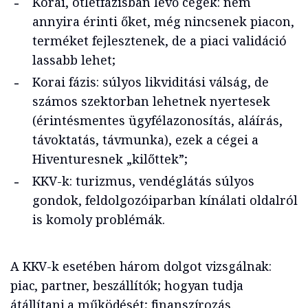
Korai, ötletfázisban lévő cégek: nem
annyira érinti őket, még nincsenek piacon,
terméket fejlesztenek, de a piaci validáció
lassabb lehet;
Korai fázis: súlyos likviditási válság, de
számos szektorban lehetnek nyertesek
(érintésmentes ügyfélazonosítás, aláírás,
távoktatás, távmunka), ezek a cégei a
Hiventuresnek „kilőttek”;
KKV-k: turizmus, vendéglátás súlyos
gondok, feldolgozóiparban kínálati oldalról
is komoly problémák.
A KKV-k esetében három dolgot vizsgálnak:
piac, partner, beszállítók; hogyan tudja
átállítani a működését; finanszírozás.