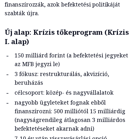
finanszírozzák, azok befektetési politikáját
szabták újra.
Új alap: Krízis tőkeprogram (Krízis
I. alap)
150 milliárd forint (a befektetési jegyeket
az MFB jegyzi le)
3 fókusz: restrukturálás, akvizíció,
beruházás
célcsoport: közép- és nagyvállalatok
nagyobb ügyleteket fognak ebből
finanszírozni: 500 milliótól 15 milliárdig
(nagyságrendileg átlagosan 3 milliárdos
befektetéseket akarnak adni)
7-10 év után visszavásárlási opció