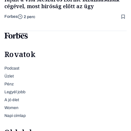
cégével, most bíróság előtt az ügy
Forbes
2 perc
Rovatok
Podcast
Üzlet
Pénz
Legyél jobb
A jó élet
Women
Napi címlap