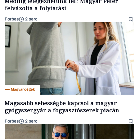
Meddig lélegezhetünk fel? Magyar Péter
felvázolta a folytatást
Forbes
2 perc
Magyar cégek
Magasabb sebességbe kapcsol a magyar
gyógyszergyár a fogyasztószerek piacán
Forbes
2 perc