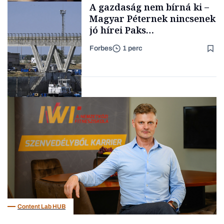
A gazdaság nem bírná ki –
TARTALOM
kimondani
Magyar Péternek nincsenek
jó hírei Paks
újraindításáról
Forbes
1 perc
Forbes-sztori
Energia
Content Lab HUB