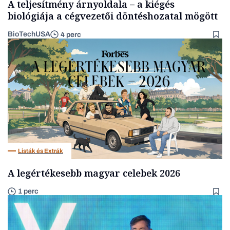
A teljesítmény árnyoldala – a kiégés
biológiája a cégvezetői döntéshozatal mögött
BioTechUSA
4 perc
Listák és Extrák
A legértékesebb magyar celebek 2026
1 perc