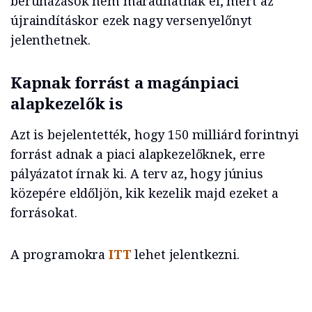
beruházások nem maradhatnak el, mert az
újraindításkor ezek nagy versenyelőnyt
jelenthetnek.
Kapnak forrást a magánpiaci
alapkezelők is
Azt is bejelentették, hogy 150 milliárd forintnyi
forrást adnak a piaci alapkezelőknek, erre
pályázatot írnak ki. A terv az, hogy június
közepére eldőljön, kik kezelik majd ezeket a
forrásokat.
A programokra
ITT
lehet jelentkezni.