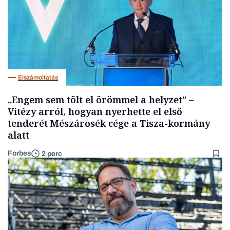
Elszámoltatás
„Engem sem tölt el örömmel a helyzet” –
Vitézy arról, hogyan nyerhette el első
tenderét Mészárosék cége a Tisza-kormány
alatt
Forbes
2 perc