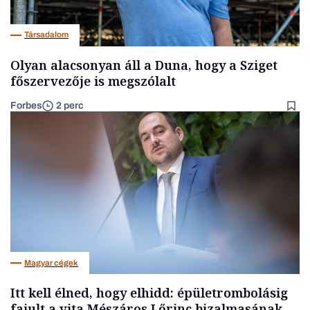
Társadalom
Olyan alacsonyan áll a Duna, hogy a Sziget
főszervezője is megszólalt
Forbes
2 perc
Magyar cégek
Itt kell élned, hogy elhidd: épületrombolásig
fajult a vita Mészáros Lőrinc bizalmasának