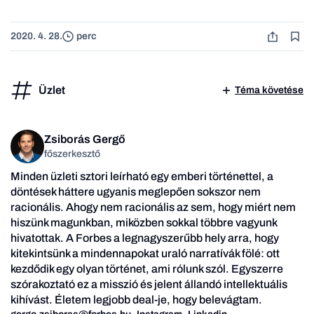
2020. 4. 28.
perc
Üzlet
Téma követése
Zsiborás Gergő
főszerkesztő
Minden üzleti sztori leírható egy emberi történettel, a
döntések háttere ugyanis meglepően sokszor nem
racionális. Ahogy nem racionális az sem, hogy miért nem
hiszünk magunkban, miközben sokkal többre vagyunk
hivatottak. A Forbes a legnagyszerűbb hely arra, hogy
kitekintsünk a mindennapokat uraló narratívák fölé: ott
kezdődik egy olyan történet, ami rólunk szól. Egyszerre
szórakoztató ez a misszió és jelent állandó intellektuális
kihívást. Életem legjobb deal-je, hogy belevágtam.