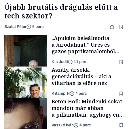
Újabb brutális drágulás előtt a
tech szektor?
Szalai Péter
6 perc
„Apukám beleálmodta
a birodalmat.” Üres és
gazos paprikamalomból
lett az igazi családi
Kis Judit
11 perc
fűszersztori
Aszály, ársokk,
generációváltás – aki a
viharban is előre néz
K&amp;H
4 perc
Családi
Beton.Hofi: Mindenki sokat
vállalkozások
mondott már abban
a pillanatban, úgyhogy én
a legsarkosabb
Vaszkó Iván
4 perc
gondolataimat akartam
TÁMOGATÓI