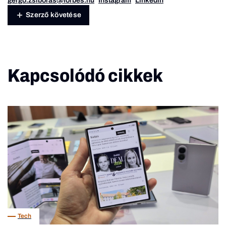
gergo.zsiboras@forbes.hu
Instagram
Linkedin
Szerző követése
Kapcsolódó cikkek
Tech