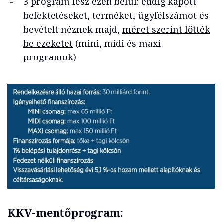
3 program lesz ezen belül: eddig kapott
befektetéseket, terméket, ügyfélszámot és
bevételt néznek majd,
méret szerint lőtték
be ezeketet
(mini, midi és maxi
programok)
KKV-mentőprogram: