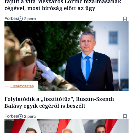
fajult a vita Mészáros Lőrinc bizalmasának
cégével, most bíróság előtt az ügy
Forbes
2 perc
Elszámoltatás
Folytatódik a „tisztítótűz”, Ruszin-Szendi
Balásy egyik cégéről is beszélt
Forbes
2 perc