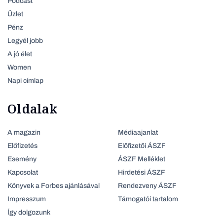
Podcast
Üzlet
Pénz
Legyél jobb
A jó élet
Women
Napi címlap
Oldalak
A magazin
Médiaajanlat
Előfizetés
Előfizetői ÁSZF
Esemény
ÁSZF Melléklet
Kapcsolat
Hirdetési ÁSZF
Könyvek a Forbes ajánlásával
Rendezveny ÁSZF
Impresszum
Támogatói tartalom
Így dolgozunk