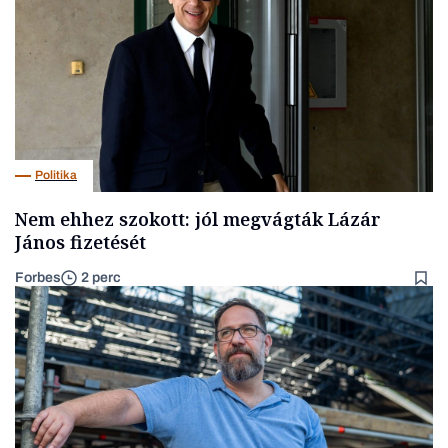
Politika
Nem ehhez szokott: jól megvágták Lázár
János fizetését
Forbes
2 perc