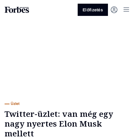
Előfizetés
Vagy fedezze fel a következő
témákat
Üzlet
Pénz
Zöld
Legyél jobb!
Üzlet
Twitter-üzlet: van még egy
nagy nyertes Elon Musk
mellett