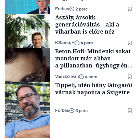
tenderét Mészárosék cége a
Forbes
2 perc
Tisza-kormány alatt
Aszály, ársokk,
generációváltás – aki a
viharban is előre néz
K&amp;H
4 perc
Elszámoltatás
Beton.Hofi: Mindenki sokat
mondott már abban
a pillanatban, úgyhogy én
a legsarkosabb
Vaszkó Iván
4 perc
gondolataimat akartam
TÁMOGATÓI
Tippelj, idén hány látogatót
TARTALOM
kimondani
várnak naponta a Szigetre
Forbes
3 perc
Forbes-sztori