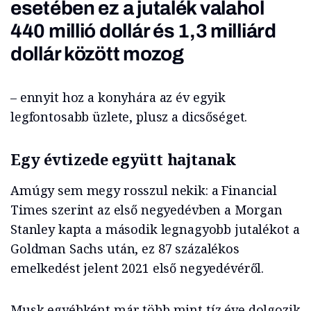
esetében ez a jutalék valahol
440 millió dollár és 1,3 milliárd
dollár között mozog
– ennyit hoz a konyhára az év egyik
legfontosabb üzlete, plusz a dicsőséget.
Egy évtizede együtt hajtanak
Amúgy sem megy rosszul nekik: a Financial
Times szerint az első negyedévben a Morgan
Stanley kapta a második legnagyobb jutalékot a
Goldman Sachs után, ez 87 százalékos
emelkedést jelent 2021 első negyedévéről.
Musk egyébként már több mint tíz éve dolgozik