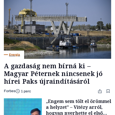
Energia
A gazdaság nem bírná ki –
Magyar Péternek nincsenek jó
hírei Paks újraindításáról
Forbes
1 perc
„Engem sem tölt el örömmel
a helyzet” – Vitézy arról,
hogyan nyerhette el első