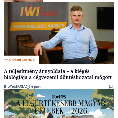
Kultúra
Content Lab HUB
A teljesítmény árnyoldala – a kiégés
biológiája a cégvezetői döntéshozatal mögött
BioTechUSA
4 perc