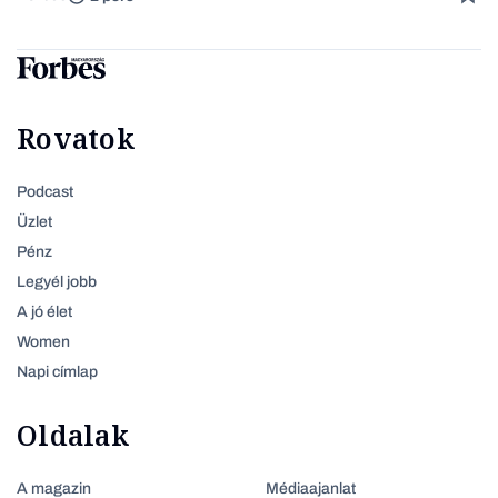
Rovatok
Podcast
Üzlet
Pénz
Legyél jobb
A jó élet
Women
Napi címlap
Oldalak
A magazin
Médiaajanlat