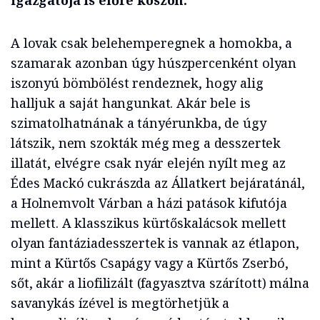
igazgatója is előre köszön.
A lovak csak belehemperegnek a homokba, a
szamarak azonban úgy húszpercenként olyan
iszonyú bömbölést rendeznek, hogy alig
halljuk a saját hangunkat. Akár bele is
szimatolhatnának a tányérunkba, de úgy
látszik, nem szokták még meg a desszertek
illatát, elvégre csak nyár elején nyílt meg az
Édes Mackó cukrászda az Állatkert bejáratánál,
a Holnemvolt Várban a házi patások kifutója
mellett. A klasszikus kürtőskalácsok mellett
olyan fantáziadesszertek is vannak az étlapon,
mint a Kürtős Csapágy vagy a Kürtős Zserbó,
sőt, akár a liofilizált (fagyasztva szárított) málna
savanykás ízével is megtörhetjük a