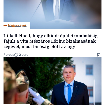
Magyar cégek
Itt kell élned, hogy elhidd: épületrombolásig
fajult a vita Mészáros Lőrinc bizalmasának
cégével, most bíróság előtt az ügy
Forbes
2 perc