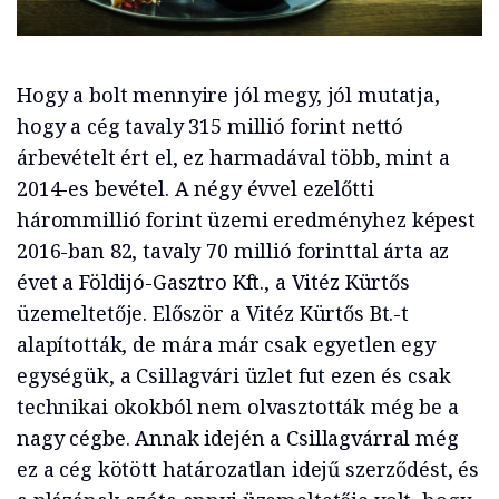
Hogy a bolt mennyire jól megy, jól mutatja,
hogy a cég tavaly 315 millió forint nettó
árbevételt ért el, ez harmadával több, mint a
2014-es bevétel. A négy évvel ezelőtti
hárommillió forint üzemi eredményhez képest
2016-ban 82, tavaly 70 millió forinttal árta az
évet a Földijó-Gasztro Kft., a Vitéz Kürtős
üzemeltetője. Először a Vitéz Kürtős Bt.-t
alapították, de mára már csak egyetlen egy
egységük, a Csillagvári üzlet fut ezen és csak
technikai okokból nem olvasztották még be a
nagy cégbe. Annak idején a Csillagvárral még
ez a cég kötött határozatlan idejű szerződést, és