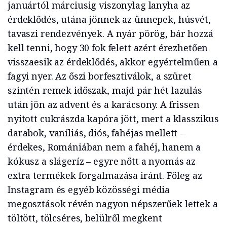
januártól márciusig viszonylag lanyha az
érdeklődés, utána jönnek az ünnepek, húsvét,
tavaszi rendezvények. A nyár pörög, bár hozzá
kell tenni, hogy 30 fok felett azért érezhetően
visszaesik az érdeklődés, akkor egyértelműen a
fagyi nyer. Az őszi borfesztiválok, a szüret
szintén remek időszak, majd pár hét lazulás
után jön az advent és a karácsony. A frissen
nyitott cukrászda kapóra jött, mert a klasszikus
darabok, vaníliás, diós, fahéjas mellett –
érdekes, Romániában nem a fahéj, hanem a
kókusz a slágeríz – egyre nőtt a nyomás az
extra termékek forgalmazása iránt. Főleg az
Instagram és egyéb közösségi média
megosztások révén nagyon népszerűek lettek a
töltött, tölcséres, belülről megkent