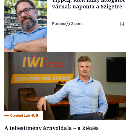
kimondani
várnak naponta a Szigetre
Forbes
3 perc
Forbes-sztori
Kultúra
Content Lab HUB
A teljesítmény árnyoldala – a kiégés