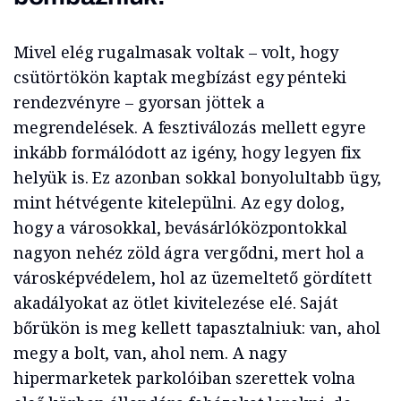
Mivel elég rugalmasak voltak – volt, hogy
csütörtökön kaptak megbízást egy pénteki
rendezvényre – gyorsan jöttek a
megrendelések. A fesztiválozás mellett egyre
inkább formálódott az igény, hogy legyen fix
helyük is. Ez azonban sokkal bonyolultabb ügy,
mint hétvégente kitelepülni. Az egy dolog,
hogy a városokkal, bevásárlóközpontokkal
nagyon nehéz zöld ágra vergődni, mert hol a
városképvédelem, hol az üzemeltető gördített
akadályokat az ötlet kivitelezése elé. Saját
bőrükön is meg kellett tapasztalniuk: van, ahol
megy a bolt, van, ahol nem. A nagy
hipermarketek parkolóiban szerettek volna