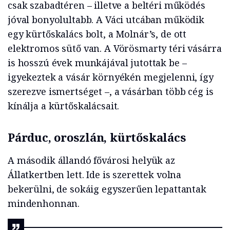
csak szabadtéren – illetve a beltéri működés
jóval bonyolultabb. A Váci utcában működik
egy kürtőskalács bolt, a Molnár’s, de ott
elektromos sütő van. A Vörösmarty téri vásárra
is hosszú évek munkájával jutottak be –
igyekeztek a vásár környékén megjelenni, így
szerezve ismertséget –, a vásárban több cég is
kínálja a kürtőskalácsait.
Párduc, oroszlán, kürtőskalács
A második állandó fővárosi helyük az
Állatkertben lett. Ide is szerettek volna
bekerülni, de sokáig egyszerűen lepattantak
mindenhonnan.