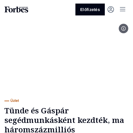
Előfizetés
Andr
Vagy fedezze fel a következő
témákat
Üzlet
Pénz
Zöld
Legyél jobb!
Üzlet
Tünde és Gáspár
segédmunkásként kezdték, ma
háromszázmilliós