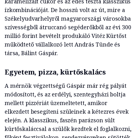
karamelizált cukor és az édes tészta klasszikus
ízkombinációját. De hosszú volt az út, mire a
Székelyudvarhelyről magyarországi városokba
szívességből átruccanó segéderőkből az évi 300
millió forint bevételt produkáló Vitéz Kürtőst
működtető vállalkozó lett András Tünde és
társa, Bálint Gáspár.
Egyetem, pizza, kürtőskalács
A mérnök végzettségű Gáspár már rég pályát
módosított, és az erdélyi, szentegyházi boltja
mellett pizzériát üzemeltetett, amikor
elkezdett besegíteni szüleinek a kétezres évek
elején. A klasszikus, faszén parázson sült
kürtőskaláccsal a szülők kezdtek el foglalkozni,
főként fesztiválokon, rendezvényeken sütötték