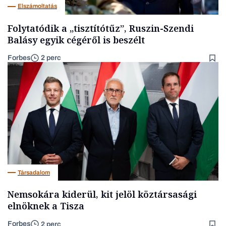
Elszámoltatás
Folytatódik a „tisztítótűz”, Ruszin-Szendi
Balásy egyik cégéről is beszélt
Forbes
2 perc
Társadalom
Nemsokára kiderül, kit jelöl köztársasági
elnöknek a Tisza
Forbes
2 perc