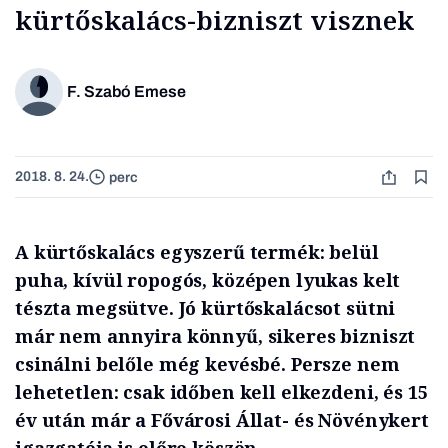
kürtőskalács-bizniszt visznek
F. Szabó Emese
2018. 8. 24.
perc
A kürtőskalács egyszerű termék: belül
puha, kívül ropogós, középen lyukas kelt
tészta megsütve. Jó kürtőskalácsot sütni
már nem annyira könnyű, sikeres bizniszt
csinálni belőle még kevésbé. Persze nem
lehetetlen: csak időben kell elkezdeni, és 15
év után már a Fővárosi Állat- és Növénykert