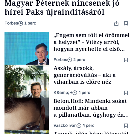
Magyar Péternek nincsenek jó
hírei Paks újraindításáról
Forbes
1 perc
„Engem sem tölt el örömmel
a helyzet” – Vitézy arról,
hogyan nyerhette el első
tenderét Mészárosék cége a
Forbes
2 perc
Tisza-kormány alatt
Aszály, ársokk,
generációváltás – aki a
viharban is előre néz
K&amp;H
4 perc
Elszámoltatás
Beton.Hofi: Mindenki sokat
mondott már abban
a pillanatban, úgyhogy én
a legsarkosabb
Vaszkó Iván
4 perc
gondolataimat akartam
TÁMOGATÓI
Tippelj, idén hány látogatót
TARTALOM