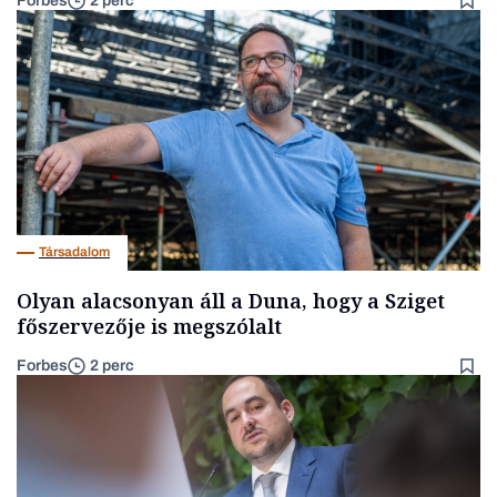
Forbes
2 perc
Társadalom
Olyan alacsonyan áll a Duna, hogy a Sziget
főszervezője is megszólalt
Forbes
2 perc