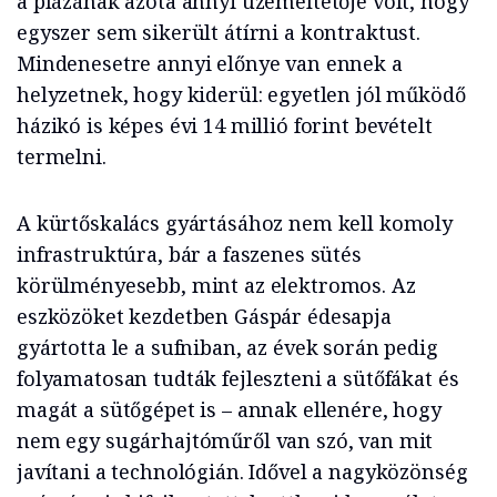
a plázának azóta annyi üzemeltetője volt, hogy
egyszer sem sikerült átírni a kontraktust.
Mindenesetre annyi előnye van ennek a
helyzetnek, hogy kiderül: egyetlen jól működő
házikó is képes évi 14 millió forint bevételt
termelni.
A kürtőskalács gyártásához nem kell komoly
infrastruktúra, bár a faszenes sütés
körülményesebb, mint az elektromos. Az
eszközöket kezdetben Gáspár édesapja
gyártotta le a sufniban, az évek során pedig
folyamatosan tudták fejleszteni a sütőfákat és
magát a sütőgépet is – annak ellenére, hogy
nem egy sugárhajtóműről van szó, van mit
javítani a technológián. Idővel a nagyközönség