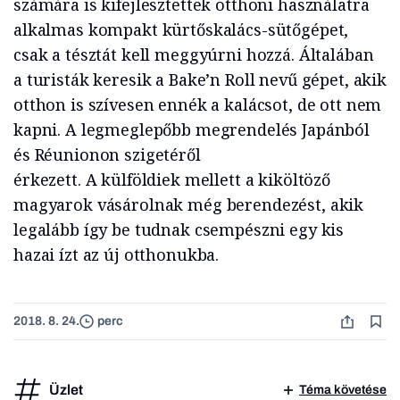
számára is kifejlesztettek otthoni használatra
alkalmas kompakt kürtőskalács-sütőgépet,
csak a tésztát kell meggyúrni hozzá. Általában
a turisták keresik a Bake’n Roll nevű gépet, akik
otthon is szívesen ennék a kalácsot, de ott nem
kapni. A legmeglepőbb megrendelés Japánból
és Réunionon szigetéről
érkezett. A külföldiek mellett a kiköltöző
magyarok vásárolnak még berendezést, akik
legalább így be tudnak csempészni egy kis
hazai ízt az új otthonukba.
2018. 8. 24.
perc
Üzlet
Téma követése