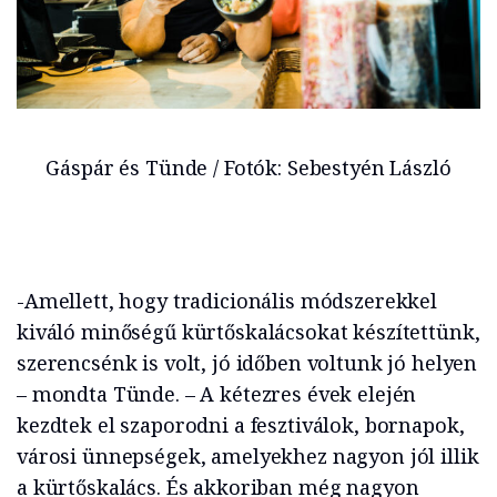
Gáspár és Tünde / Fotók: Sebestyén László
-Amellett, hogy tradicionális módszerekkel
kiváló minőségű kürtőskalácsokat készítettünk,
szerencsénk is volt, jó időben voltunk jó helyen
– mondta Tünde. – A kétezres évek elején
kezdtek el szaporodni a fesztiválok, bornapok,
városi ünnepségek, amelyekhez nagyon jól illik
a kürtőskalács. És akkoriban még nagyon