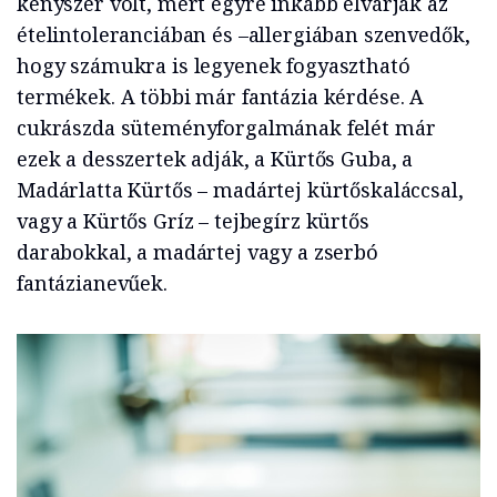
kényszer volt, mert egyre inkább elvárják az
ételintoleranciában és –allergiában szenvedők,
hogy számukra is legyenek fogyasztható
termékek. A többi már fantázia kérdése. A
cukrászda süteményforgalmának felét már
ezek a desszertek adják, a Kürtős Guba, a
Madárlatta Kürtős – madártej kürtőskaláccsal,
vagy a Kürtős Gríz – tejbegírz kürtős
darabokkal, a madártej vagy a zserbó
fantázianevűek.