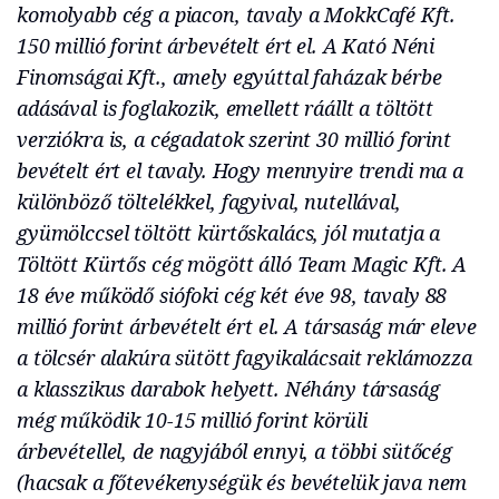
komolyabb cég a piacon, tavaly a MokkCafé Kft.
150 millió forint árbevételt ért el. A Kató Néni
Finomságai Kft., amely egyúttal faházak bérbe
adásával
is foglakozik, emellett ráállt a töltött
verziókra is, a cégadatok szerint 30 millió forint
bevételt ért el tavaly. Hogy mennyire trendi ma a
különböző töltelékkel, fagyival, nutellával,
gyümölccsel töltött kürtőskalács, jól mutatja a
Töltött Kürtős cég mögött álló Team Magic Kft. A
18 éve működő siófoki cég két éve 98, tavaly 88
millió forint árbevételt ért el. A társaság már eleve
a tölcsér alakúra sütött fagyikalácsait reklámozza
a klasszikus darabok helyett. Néhány társaság
még működik 10-15 millió forint körüli
árbevétellel, de nagyjából ennyi, a többi sütőcég
(hacsak a főtevékenységük és bevételük java nem