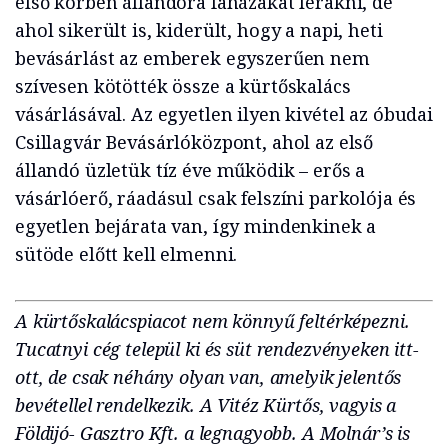
első körben állandóra faházakat lerakni, de
ahol sikerült is, kiderült, hogy a napi, heti
bevásárlást az emberek egyszerűen nem
szívesen kötötték össze a kürtőskalács
vásárlásával. Az egyetlen ilyen kivétel az óbudai
Csillagvár Bevásárlóközpont, ahol az első
állandó üzletük tíz éve működik – erős a
vásárlóerő, ráadásul csak felszíni parkolója és
egyetlen bejárata van, így mindenkinek a
sütöde előtt kell elmenni.
A kürtőskalácspiacot nem könnyű feltérképezni.
Tucatnyi cég települ ki és süt rendezvényeken itt-
ott, de csak néhány olyan van, amelyik jelentős
bevétellel rendelkezik. A Vitéz Kürtős, vagyis a
Földijó- Gasztro Kft. a legnagyobb. A Molnár’s is