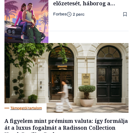
előzetesét, háborog a
gamer közösség
Forbes
2 perc
Forbes-sztori
Tech
Támogatói tartalom
A figyelem mint prémium valuta: így formálja
át a luxus fogalmát a Radisson Collection