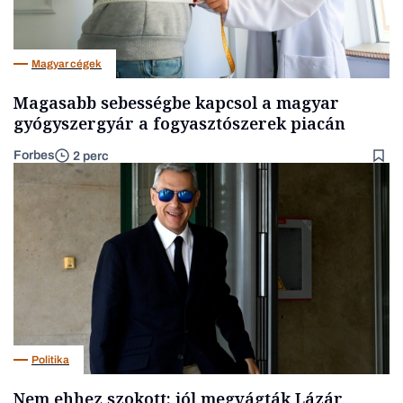
Magyar cégek
Magasabb sebességbe kapcsol a magyar
gyógyszergyár a fogyasztószerek piacán
Forbes
2 perc
Politika
Nem ehhez szokott: jól megvágták Lázár