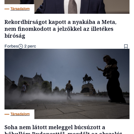
Társadalom
Rekordbírságot kapott a nyakába a Meta,
nem finomkodott a jelzőkkel az illetékes
bíróság
Forbes
2 perc
Társadalom
Soha nem látott meleggel búcsúzott a
hőhullám Budapesttől, megdőlt az abszolút