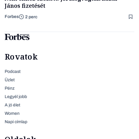
János fizetését
Forbes
2 perc
Rovatok
Podcast
Üzlet
Pénz
Legyél jobb
A jó élet
Women
Napi címlap