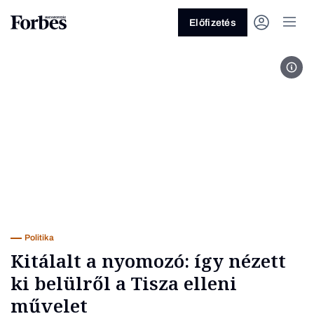
Előfizetés
Fotó
Vagy fedezze fel a következő
témákat
Üzlet
Pénz
Zöld
Legyél jobb!
Politika
Kitálalt a nyomozó: így nézett
ki belülről a Tisza elleni
művelet