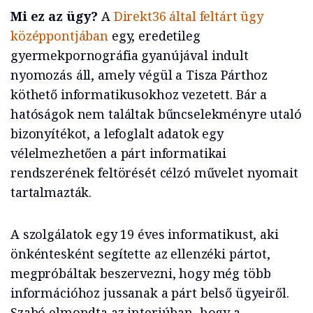
Mi ez az ügy?
A
Direkt36 által feltárt ügy
középpontjában
egy, eredetileg
gyermekpornográfia gyanújával indult
nyomozás áll, amely végül a Tisza Párthoz
köthető informatikusokhoz vezetett. Bár a
hatóságok nem találtak bűncselekményre utaló
bizonyítékot, a lefoglalt adatok egy
vélelmezhetően a párt informatikai
rendszerének feltörését célzó művelet nyomait
tartalmazták.
A szolgálatok egy 19 éves informatikust, aki
önkéntesként segítette az ellenzéki pártot,
megpróbáltak beszervezni, hogy még több
információhoz jussanak a párt belső ügyeiről.
Szabó elmondta az interjúban, hogy a