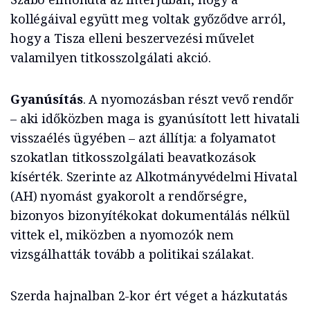
kollégáival együtt meg voltak győződve arról,
hogy a Tisza elleni beszervezési művelet
valamilyen titkosszolgálati akció.
Gyanúsítás
. A nyomozásban részt vevő rendőr
– aki időközben maga is gyanúsított lett hivatali
visszaélés ügyében – azt állítja: a folyamatot
szokatlan titkosszolgálati beavatkozások
kísérték. Szerinte az Alkotmányvédelmi Hivatal
(AH) nyomást gyakorolt a rendőrségre,
bizonyos bizonyítékokat dokumentálás nélkül
vittek el, miközben a nyomozók nem
vizsgálhatták tovább a politikai szálakat.
Szerda hajnalban 2-kor ért véget a házkutatás