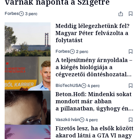
várnak naponta a Szigetre
Forbes
3 perc
Meddig lélegezhetünk fel?
Magyar Péter felvázolta a
folytatást
Forbes
2 perc
A teljesítmény árnyoldala –
a kiégés biológiája a
cégvezetői döntéshozatal
mögött
BioTechUSA
4 perc
Energia
Beton.Hofi: Mindenki sokat
mondott már abban
a pillanatban, úgyhogy én
a legsarkosabb
Vaszkó Iván
4 perc
gondolataimat akartam
Content Lab HUB
Fizetős lesz, ha elsők között
kimondani
akarod látni a GTA VI nagy