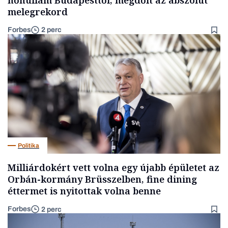
melegrekord
Forbes
2 perc
Politika
Milliárdokért vett volna egy újabb épületet az
Orbán-kormány Brüsszelben, fine dining
éttermet is nyitottak volna benne
Forbes
2 perc