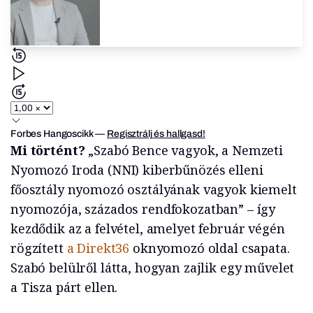
Forbes Hangoscikk
—
Regisztrálj és hallgasd!
Mi történt?
„Szabó Bence vagyok, a Nemzeti
Nyomozó Iroda (NNI) kiberbűnözés elleni
főosztály nyomozó osztályának vagyok kiemelt
nyomozója, százados rendfokozatban” – így
kezdődik az a felvétel, amelyet február végén
rögzített
a Direkt36
oknyomozó oldal csapata.
Szabó belülről látta, hogyan zajlik egy művelet
a Tisza párt ellen.