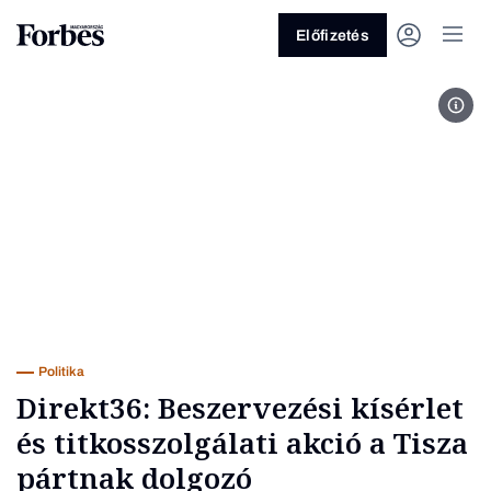
Előfizetés
Fotó
Vagy fedezze fel a következő
témákat
Üzlet
Pénz
Zöld
Legyél jobb!
Politika
Direkt36: Beszervezési kísérlet
és titkosszolgálati akció a Tisza
pártnak dolgozó