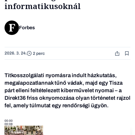
informatikusoknál
Forbes
2026. 3. 24.
2 perc
Titkosszolgálati nyomásra indult házkutatás,
megalapozatlannak tűnő vádak, majd egy Tisza
párt elleni feltételezett kiberművelet nyomai – a
Direkt36 friss oknyomozása olyan történetet rajzol
fel, amely túlmutat egy rendőrségi ügyön.
00:00
00:08