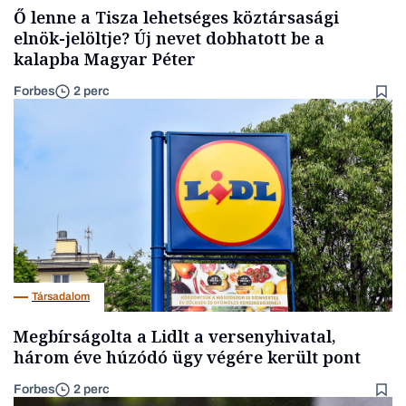
Ő lenne a Tisza lehetséges köztársasági
elnök-jelöltje? Új nevet dobhatott be a
kalapba Magyar Péter
Forbes
2 perc
Társadalom
Megbírságolta a Lidlt a versenyhivatal,
három éve húzódó ügy végére került pont
Forbes
2 perc