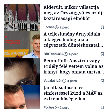
Kiderült, mikor választja
meg az Országgyűlés az új
köztársasági elnököt
Forbes
2 perc
A teljesítmény árnyoldala –
a kiégés biológiája a
cégvezetői döntéshozatal
mögött
BioTechUSA
4 perc
Politika
Beton.Hofi: Ausztria vagy
Erdély felé vettem volna az
irányt, hogy onnan tartsam
lélegeztetőgépen a magyar
Vaszkó Iván
4 perc
zenét
Content Lab HUB
Járatlassítással és
sínfestéssel küzd a MÁV az
extrém hőség ellen
Forbes
2 perc