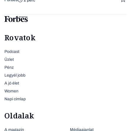
2 perc
Rovatok
Podcast
Üzlet
Pénz
Legyél jobb
A jó élet
Women
Napi címlap
Oldalak
A magazin
Médiaajanlat