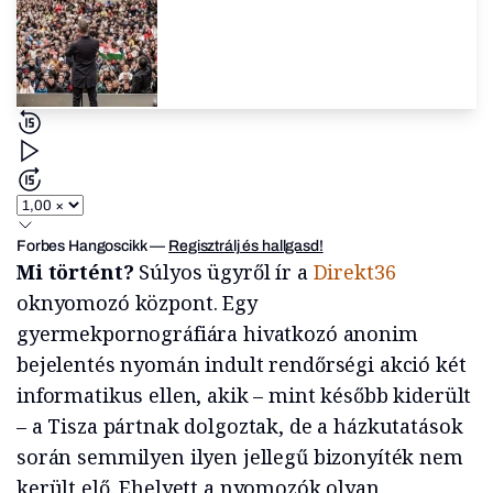
Forbes Hangoscikk
—
Regisztrálj és hallgasd!
Mi történt?
Súlyos ügyről ír a
Direkt36
oknyomozó központ. Egy
gyermekpornográfiára hivatkozó anonim
bejelentés nyomán indult rendőrségi akció két
informatikus ellen, akik – mint később kiderült
– a Tisza pártnak dolgoztak, de a házkutatások
során semmilyen ilyen jellegű bizonyíték nem
került elő. Ehelyett a nyomozók olyan