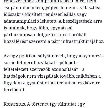
rendszereinek kompromittálását. A cél nem
csupán információgyűjtés, hanem a választási
időszakra időzített rendszerleállás vagy
adatmanipuláció lehetett. A beszélgetések arra
is utalnak, hogy több, egymással
párhuzamosan dolgozó csoport próbált
hozzáférést szerezni a párt infrastruktúrájához.
Az ügy politikai súlyát növeli, hogy a nyomozás
során felmerült szálakat – például a
feltételezett szervezők azonosítását – a
hatóságok nem vizsgálták tovább, miközben a
figyelem a gyanúsítottak technikai eszközeire
terelődött.
Kontextus. A történet így túlmutat egy