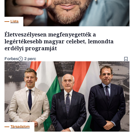
Lista
Életveszélyesen megfenyegették a
legértékesebb magyar celebet, lemondta
erdélyi programját
Forbes
2 perc
Társadalom