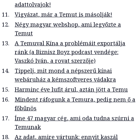
adattolvajok!
Vigyázat, már a Temut is másolják!
Négy magyar webshop, ami legyőzte a
Temut
A Temuval Kína a problémáit exportálja
ránk (a Biznisz Boyz podcast vendége:
Vaszkó Iván, a rovat szerzője)
Tippelj, mit mond a népszerű kínai
webáruház a kémszoftveres vádakra
Harminc éve lufit árul, aztán jött a Temu
Mindent ráfogunk a Temura, pedig nem ő a
főbűnös
Íme 47 magyar cég, ami oda tudna szúrni a
Temunak
Az adat, amire vártunk: ennyit kaszál