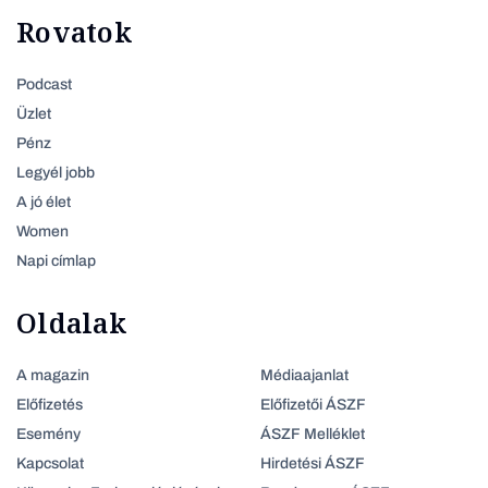
Rovatok
Podcast
Üzlet
Pénz
Legyél jobb
A jó élet
Women
Napi címlap
Oldalak
A magazin
Médiaajanlat
Előfizetés
Előfizetői ÁSZF
Esemény
ÁSZF Melléklet
Kapcsolat
Hirdetési ÁSZF