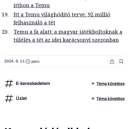
itthon a Temu
Itt a Temu világhódító terve, 92 millió
felhasználó a tét
Temu a fa alatt: a magyar játékboltoknak a
túlélés a tét az idei karácsonyi szezonban
2024. 9. 11.
perc
E-kereskedelem
Téma követése
Üzlet
Téma követése