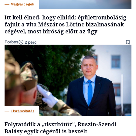
Magyar cégek
Itt kell élned, hogy elhidd: épületrombolásig
fajult a vita Mészáros Lőrinc bizalmasának
cégével, most bíróság előtt az ügy
Forbes
2 perc
Elszámoltatás
Folytatódik a „tisztítótűz”, Ruszin-Szendi
Balásy egyik cégéről is beszélt