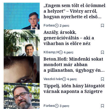
„Engem sem tölt el örömmel
a helyzet” – Vitézy arról,
hogyan nyerhette el első
tenderét Mészárosék cége a
Forbes
2 perc
Tisza-kormány alatt
Aszály, ársokk,
generációváltás – aki a
viharban is előre néz
K&amp;H
4 perc
Elszámoltatás
Beton.Hofi: Mindenki sokat
mondott már abban
a pillanatban, úgyhogy én
a legsarkosabb
Vaszkó Iván
4 perc
gondolataimat akartam
TÁMOGATÓI
Tippelj, idén hány látogatót
TARTALOM
kimondani
várnak naponta a Szigetre
Forbes
3 perc