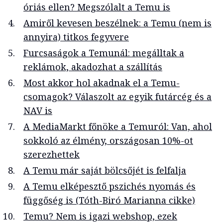
óriás ellen? Megszólalt a Temu is
Amiről kevesen beszélnek: a Temu (nem is
annyira) titkos fegyvere
Furcsaságok a Temunál: megálltak a
reklámok, akadozhat a szállítás
Most akkor hol akadnak el a Temu-
csomagok? Válaszolt az egyik futárcég és a
NAV is
A MediaMarkt főnöke a Temuról: Van, ahol
sokkoló az élmény, országosan 10%-ot
szerezhettek
A Temu már saját bölcsőjét is felfalja
A Temu elképesztő pszichés nyomás és
függőség is (Tóth-Biró Marianna cikke)
Temu? Nem is igazi webshop, ezek