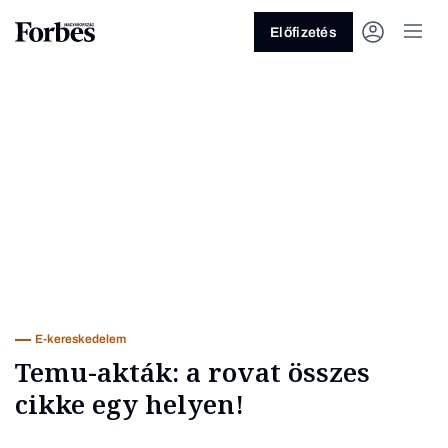
Előfizetés
Vagy fedezze fel a következő
témákat
Üzlet
Pénz
Zöld
Legyél jobb!
E-kereskedelem
Temu-akták: a rovat összes
cikke egy helyen!