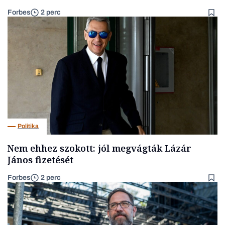
Forbes
2 perc
Politika
Nem ehhez szokott: jól megvágták Lázár
János fizetését
Forbes
2 perc