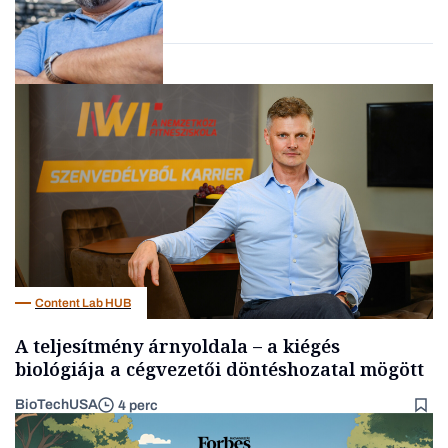
Forbes-sztori
Kultúra
Content Lab HUB
A teljesítmény árnyoldala – a kiégés
biológiája a cégvezetői döntéshozatal mögött
BioTechUSA
4 perc