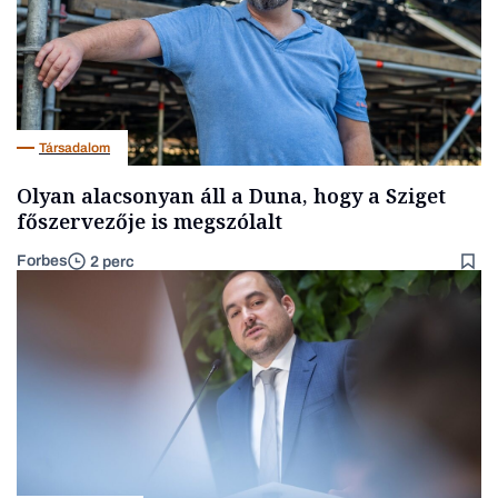
Társadalom
Olyan alacsonyan áll a Duna, hogy a Sziget
főszervezője is megszólalt
Forbes
2 perc