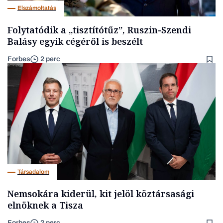
Elszámoltatás
Folytatódik a „tisztítótűz”, Ruszin-Szendi
Balásy egyik cégéről is beszélt
Forbes
2 perc
Társadalom
Nemsokára kiderül, kit jelöl köztársasági
elnöknek a Tisza
Forbes
2 perc