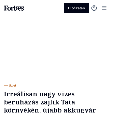
Előfizetés
Vagy fedezze fel a következő
témákat
Üzlet
Pénz
Zöld
Legyél jobb!
Üzlet
Irreálisan nagy vizes
beruházás zajlik Tata
környékén, újabb akkugyár