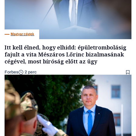
Magyar cégek
Itt kell élned, hogy elhidd: épületrombolásig
fajult a vita Mészáros Lőrinc bizalmasának
cégével, most bíróság előtt az ügy
Forbes
2 perc