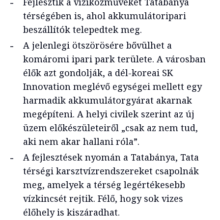
Fejlesztik a víziközműveket Tatabánya
térségében is, ahol akkumulátoripari
beszállítók telepedtek meg.
A jelenlegi ötszörösére bővülhet a
komáromi ipari park területe. A városban
élők azt gondolják, a dél-koreai SK
Innovation meglévő egységei mellett egy
harmadik akkumulátorgyárat akarnak
megépíteni. A helyi civilek szerint az új
üzem előkészületeiről „csak az nem tud,
aki nem akar hallani róla”.
A fejlesztések nyomán a Tatabánya, Tata
térségi karsztvízrendszereket csapolnák
meg, amelyek a térség legértékesebb
vízkincsét rejtik. Félő, hogy sok vizes
élőhely is kiszáradhat.