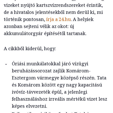
vizeket nyújtó kartszvízrendszereket érintik,
de a hivatalos jelentésekből nem derül ki, mi
történik pontosan,
írja a 24.hu
. A helyiek
azonban sejteni vélik az okot: új
akkumulátorgyár építésétől tartanak.
A cikkből kiderül, hogy:
Óriási munkálatokkal járó vízügyi
beruházássorozat zajlik Komárom-
Esztergom vármegye középső részén. Tata
és Komárom között egy nagy kapacitású
ivóvíz-távvezeték épül, a jelenlegi
felhasználáshoz irreális mértékű vizet lesz
képes elvezetni.