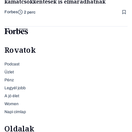
kamatcsökkentések is elmaradhatnak
Forbes
2 perc
Rovatok
Podcast
Üzlet
Pénz
Legyél jobb
A jó élet
Women
Napi címlap
Oldalak