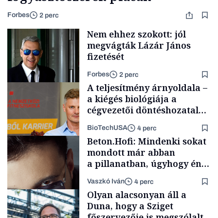
Forbes
2 perc
Nem ehhez szokott: jól
megvágták Lázár János
fizetését
Forbes
2 perc
A teljesítmény árnyoldala –
a kiégés biológiája a
cégvezetői döntéshozatal
mögött
BioTechUSA
4 perc
Politika
Beton.Hofi: Mindenki sokat
mondott már abban
a pillanatban, úgyhogy én
a legsarkosabb
Vaszkó Iván
4 perc
gondolataimat akartam
Content Lab HUB
Olyan alacsonyan áll a
kimondani
Duna, hogy a Sziget
főszervezője is megszólalt