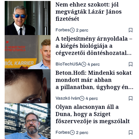
Nem ehhez szokott: jól
megvágták Lázár János
fizetését
Forbes
2 perc
A teljesítmény árnyoldala –
a kiégés biológiája a
cégvezetői döntéshozatal
mögött
BioTechUSA
4 perc
Politika
Beton.Hofi: Mindenki sokat
mondott már abban
a pillanatban, úgyhogy én
a legsarkosabb
Vaszkó Iván
4 perc
gondolataimat akartam
Content Lab HUB
Olyan alacsonyan áll a
kimondani
Duna, hogy a Sziget
főszervezője is megszólalt
Forbes
2 perc
Forbes-sztori