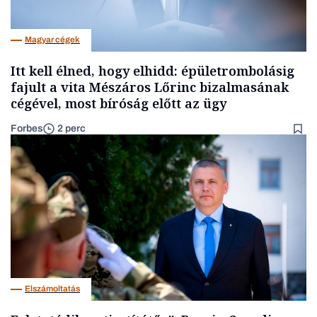
Magyar cégek
Itt kell élned, hogy elhidd: épületrombolásig
fajult a vita Mészáros Lőrinc bizalmasának
cégével, most bíróság előtt az ügy
Forbes
2 perc
Elszámoltatás