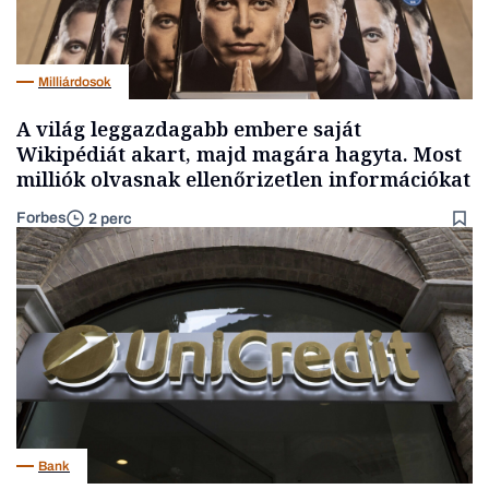
Milliárdosok
A világ leggazdagabb embere saját
Wikipédiát akart, majd magára hagyta. Most
milliók olvasnak ellenőrizetlen információkat
Forbes
2 perc
Bank