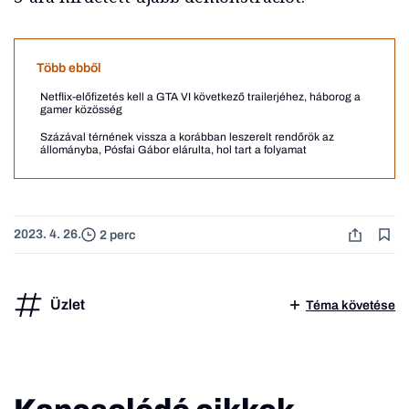
Több ebből
Netflix-előfizetés kell a GTA VI következő trailerjéhez, háborog a
gamer közösség
Százával térnének vissza a korábban leszerelt rendőrök az
állományba, Pósfai Gábor elárulta, hol tart a folyamat
2023. 4. 26.
2 perc
Üzlet
Téma követése