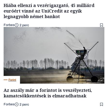
Hiába ellenzi a vezérigazgató, 45 milliárd
euróért vinné az UniCredit az egyik
legnagyobb német bankot
Forbes
2 perc
Forint
Az aszály már a forintot is veszélyezteti,
kamatcsökkentések is elmaradhatnak
Forbes
2 perc