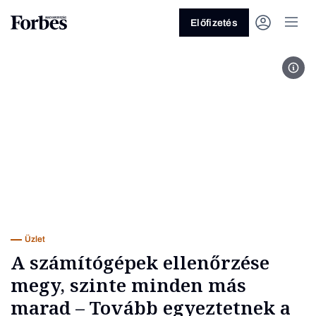
Előfizetés
Buda
Vagy fedezze fel a következő
témákat
Üzlet
Pénz
Zöld
Legyél jobb!
Üzlet
A számítógépek ellenőrzése
megy, szinte minden más
marad – Tovább egyeztetnek a