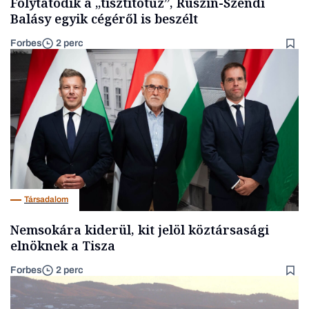
Folytatódik a „tisztítótűz”, Ruszin-Szendi
Balásy egyik cégéről is beszélt
Forbes
2 perc
Társadalom
Nemsokára kiderül, kit jelöl köztársasági
elnöknek a Tisza
Forbes
2 perc