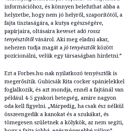
információhoz, és könnyen belefuthat abba a
helyzetbe, hogy nem jó helyről, szaporítótól, a
fajta tisztaságára, a kutya egészségére,
papírjaira, oltásaira keveset adó
rossz
tenyésztőtől
vásárol. Aki meg eladni akar,
nehezen tudja magát a
jó tenyésztők
között
pozícionálni, velük egy társaságban hirdetni.”
Ezt a Forbes.hu-nak nyilatkozó tenyésztők is
megerősítik. Gubicsák Rita cocker spánielekkel
foglalkozik, és azt mondja, ennél a fajtánál van
például 4-5 gyakori betegség, amire nagyon
oda kell figyelni. „Márpedig, ha csak ész nélkül
összeengedik a kanokat és a szukákat, és
tömegesen születnek a kölykök, az nem segíti,
hogy a fajta jobbá, egészségesebbé váljon” –