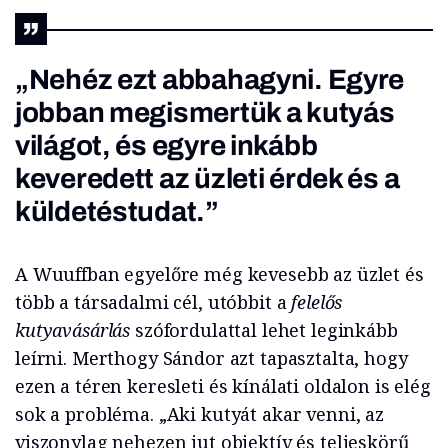
„Nehéz ezt abbahagyni. Egyre
jobban megismertük a kutyás
világot, és egyre inkább
keveredett az üzleti érdek és a
küldetéstudat.”
A Wuuffban egyelőre még kevesebb az üzlet és
több a társadalmi cél, utóbbit a
felelős
kutyavásárlás
szófordulattal lehet leginkább
leírni. Merthogy Sándor azt tapasztalta, hogy
ezen a téren keresleti és kínálati oldalon is elég
sok a probléma. „Aki kutyát akar venni, az
viszonylag nehezen jut objektív és teljeskörű