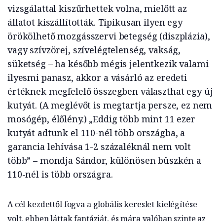
vizsgálattal kiszűrhettek volna, mielőtt az
állatot kiszállították. Tipikusan ilyen egy
örökölhető mozgásszervi betegség (diszplázia),
vagy szívzörej, szívelégtelenség, vakság,
süketség – ha később mégis jelentkezik valami
ilyesmi panasz, akkor a vásárló az eredeti
értéknek megfelelő összegben választhat egy új
kutyát. (A meglévőt is megtartja persze, ez nem
mosógép, élőlény.) „Eddig több mint 11 ezer
kutyát adtunk el 110-nél több országba, a
garancia lehívása 1-2 százaléknál nem volt
több” – mondja Sándor, különösen büszkén a
110-nél is több országra.
A cél kezdettől fogva a globális kereslet kielégítése
volt, ebben láttak fantáziát, és mára valóban szinte az