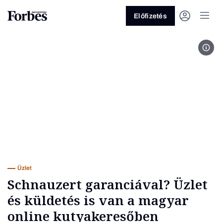
Előfizetés
Fagy
Vagy fedezze fel a következő
témákat
Üzlet
Pénz
Zöld
Legyél jobb!
Üzlet
Schnauzert garanciával? Üzlet
és küldetés is van a magyar
online kutyakeresőben