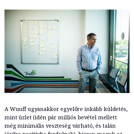
A Wuuff ugyanakkor egyelőre inkább küldetés,
mint üzlet (idén pár milliós bevétel mellett
még minimális veszteség várható, és talán
jövőre pozitívba fordulnak), hiszen maguk az