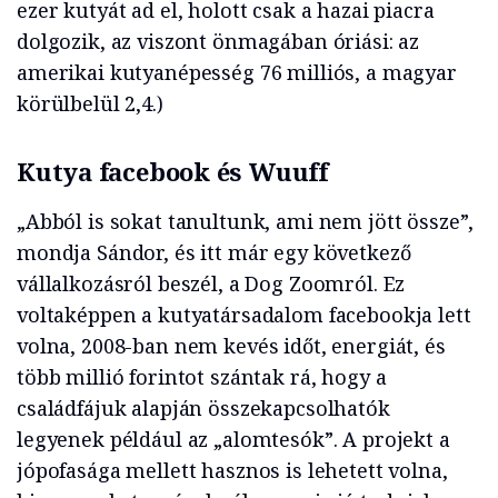
ezer kutyát ad el, holott csak a hazai piacra
dolgozik, az viszont önmagában óriási: az
amerikai kutyanépesség 76 milliós, a magyar
körülbelül 2,4.)
Kutya facebook és Wuuff
„Abból is sokat tanultunk, ami nem jött össze”,
mondja Sándor, és itt már egy következő
vállalkozásról beszél, a Dog Zoomról. Ez
voltaképpen a kutyatársadalom facebookja lett
volna, 2008-ban nem kevés időt, energiát, és
több millió forintot szántak rá, hogy a
családfájuk alapján összekapcsolhatók
legyenek például az „alomtesók”. A projekt a
jópofasága mellett hasznos is lehetett volna,