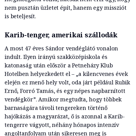
nem pusztán üzletet épít, hanem egy missziót
is beteljesít.
Karib-tenger, amerikai szállodák
A most 47 éves Sándor vendéglátó vonalon
indult. Ilyen irányú szakközépiskola és
katonaság után először a Petneházy Klub
Hotelben helyezkedett el – „a kilencvenes évek
elején ez menő hely volt, oda járt például Rubik
Ernő, Forró Tamás, és egy népes napbarnított
vendégkör”. Amikor megtudta, hogy többek
barnaságára távoli tengereken történő
hajókázás a magyarázat, ő is azonnal a Karib-
tengerre vágyott, néhány hónapos intenzív
angoltanfolyam után sikeresen meg is