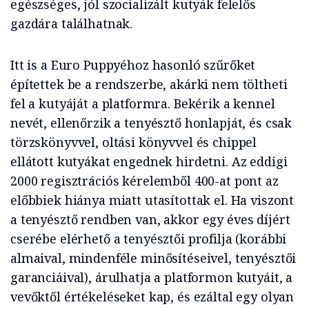
egészséges, jól szocializált kutyák felelős
gazdára találhatnak.
Itt is a Euro Puppyéhoz hasonló szűrőket
építettek be a rendszerbe, akárki nem töltheti
fel a kutyáját a platformra. Bekérik a kennel
nevét, ellenőrzik a tenyésztő honlapját, és csak
törzskönyvvel, oltási könyvvel és chippel
ellátott kutyákat engednek hirdetni. Az eddigi
2000 regisztrációs kérelemből 400-at pont az
előbbiek hiánya miatt utasítottak el. Ha viszont
a tenyésztő rendben van, akkor egy éves díjért
cserébe elérhető a tenyésztői profilja (korábbi
almaival, mindenféle minősítéseivel, tenyésztői
garanciáival), árulhatja a platformon kutyáit, a
vevőktől értékeléseket kap, és ezáltal egy olyan