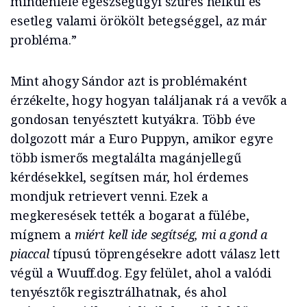
mindenféle egészségügyi szűrés nélkül és
esetleg valami örökölt betegséggel, az már
probléma.”
Mint ahogy Sándor azt is problémaként
érzékelte, hogy hogyan találjanak rá a vevők a
gondosan tenyésztett kutyákra. Több éve
dolgozott már a Euro Puppyn, amikor egyre
több ismerős megtalálta magánjellegű
kérdésekkel, segítsen már, hol érdemes
mondjuk retrievert venni. Ezek a
megkeresések tették a bogarat a fülébe,
mígnem a
miért kell ide segítség, mi a gond a
piaccal
típusú töprengésekre adott válasz lett
végül a Wuuff.dog. Egy felület, ahol a valódi
tenyésztők regisztrálhatnak, és ahol