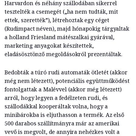
Harvardon és néhány szállodában sikerrel
tesztelték a csemegét („ha nem tudták, mit
ettek, szerették”), létrehoztak egy céget
(Rudimpact néven), majd hónapokig tárgyaltak
a holland Friesland mátészalkai gyárával,
marketing anyagokat készítettek,
eladásösztönző megoldásokról prezentáltak.
Bedobták a túró rudi automaták ötletét (akkor
még nem létezett), potenciális együttműködést
fontolgattak a Malévvel (akkor még létezett)
arról, hogy legyen a fedélzeten rudi, és
szállodákkal kooperáltak volna, hogy a
minibárokba is eljuthasson a termék. Az első
500 darabos szállítmányra már az amerikai
vevő is megvolt, de annyira nehézkes volt a