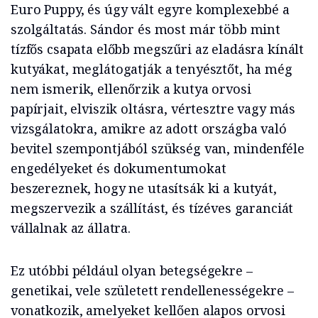
Euro Puppy, és úgy vált egyre komplexebbé a
szolgáltatás. Sándor és most már több mint
tízfős csapata előbb megszűri az eladásra kínált
kutyákat, meglátogatják a tenyésztőt, ha még
nem ismerik, ellenőrzik a kutya orvosi
papírjait, elviszik oltásra, vértesztre vagy más
vizsgálatokra, amikre az adott országba való
bevitel szempontjából szükség van, mindenféle
engedélyeket és dokumentumokat
beszereznek, hogy ne utasítsák ki a kutyát,
megszervezik a szállítást, és tízéves garanciát
vállalnak az állatra.
Ez utóbbi például olyan betegségekre –
genetikai, vele született rendellenességekre –
vonatkozik, amelyeket kellően alapos orvosi