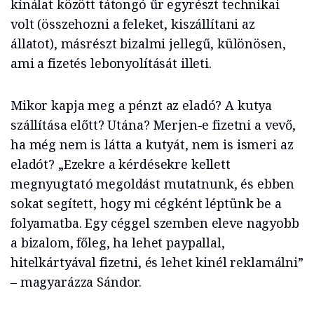
kínálat között tátongó űr egyrészt technikai
volt (összehozni a feleket, kiszállítani az
állatot), másrészt bizalmi jellegű, különösen,
ami a fizetés lebonyolítását illeti.
Mikor kapja meg a pénzt az eladó? A kutya
szállítása előtt? Utána? Merjen-e fizetni a vevő,
ha még nem is látta a kutyát, nem is ismeri az
eladót? „Ezekre a kérdésekre kellett
megnyugtató megoldást mutatnunk, és ebben
sokat segített, hogy mi cégként léptünk be a
folyamatba. Egy céggel szemben eleve nagyobb
a bizalom, főleg, ha lehet paypallal,
hitelkártyával fizetni, és lehet kinél reklamálni”
– magyarázza Sándor.