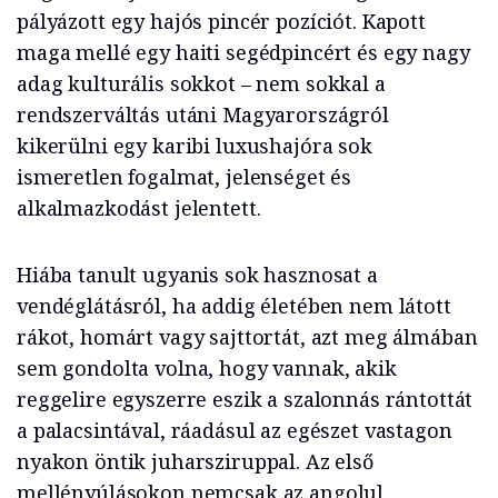
pályázott egy hajós pincér pozíciót. Kapott
maga mellé egy haiti segédpincért és egy nagy
adag kulturális sokkot – nem sokkal a
rendszerváltás utáni Magyarországról
kikerülni egy karibi luxushajóra sok
ismeretlen fogalmat, jelenséget és
alkalmazkodást jelentett.
Hiába tanult ugyanis sok hasznosat a
vendéglátásról, ha addig életében nem látott
rákot, homárt vagy sajttortát, azt meg álmában
sem gondolta volna, hogy vannak, akik
reggelire egyszerre eszik a szalonnás rántottát
a palacsintával, ráadásul az egészet vastagon
nyakon öntik juharsziruppal. Az első
mellényúlásokon nemcsak az angolul,