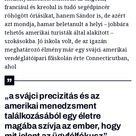
franciául és kreolul is tudó segédpincér
röhögött óriásikat, hanem Sándor is, de azért
azt mondja, hamar beletanult a helyi – jobbára
tehetős amerikai turisták által alakított –
szokásokba. Jó iskola volt, de az igazán
meghatározó élmény már egy svájci-amerikai
vendéglátóipari főiskolán érte Connecticutban,
ahol
„a svájci precizitás és az
amerikai menedzsment
találkozásából egy életre
magába szívja az ember, hogy
mit jelent az ügyfélfókusz”.