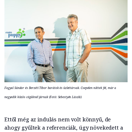
Fagyal Sándor és Berzéti Tibor barátok és üzlettársak. Csepelen nőttek fel, már a
negyedik közös cégüknél járnak (Fotó: Sebestyén László)
Ettől még az indulás nem volt könnyű, de
ahogy gyűltek a referenciák, úgy növekedett a