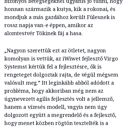
bizonyos betegségeknél ugyanis jó tudni, hogy
honnan származik a kutya, kik a rokonai, és
mondjuk a más gazdához került Fülesnek is
rossz napja van-e éppen, amikor az
alomtestvér Tökinek fáj a hasa.
„Nagyon szerettük ezt az ötletet, nagyon
komolyan is vettük, az iWiwet fejlesztő Virgo
Systemst kértük fel a fejlesztésre, ők is
rengeteget dolgoztak rajta, de végül mégsem
valósult meg.” Itt leginkább abból adódott a
probléma, hogy akkoriban még nem az
úgynevezett agilis fejlesztés volt a jellemző,
hanem a vízesés modell, vagyis nem úgy
dolgozott együtt a megrendelő és a fejlesztő,
hogy menet közben rögtön tesztelték is a