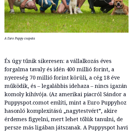
A Euro Puppy csapata
És úgy tűnik sikeresen: a vállalkozás éves
forgalma tavaly és idén 400 millió forint, a
nyereség 70 millió forint körüli, a cég 18 éve
működik, és – legalábbis idehaza – nincs igazán
komoly kihívója. (Az amerikai piacról Sándor a
Puppyspot.comot említi, mint a Euro Puppyhoz
hasonló komplexitású „nagytestvért”, akire
érdemes figyelni, mert lehet tőlük tanulni, de
persze más ligában játszanak. A Puppyspot havi