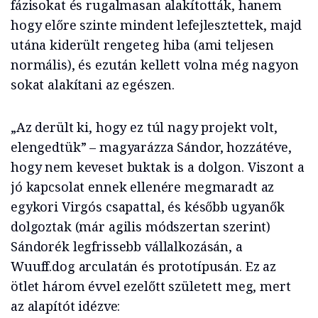
fázisokat és rugalmasan alakították, hanem
hogy előre szinte mindent lefejlesztettek, majd
utána kiderült rengeteg hiba (ami teljesen
normális), és ezután kellett volna még nagyon
sokat alakítani az egészen.
„Az derült ki, hogy ez túl nagy projekt volt,
elengedtük” – magyarázza Sándor, hozzátéve,
hogy nem keveset buktak is a dolgon. Viszont a
jó kapcsolat ennek ellenére megmaradt az
egykori Virgós csapattal, és később ugyanők
dolgoztak (már agilis módszertan szerint)
Sándorék legfrissebb vállalkozásán, a
Wuuff.dog arculatán és prototípusán. Ez az
ötlet három évvel ezelőtt született meg, mert
az alapítót idézve: