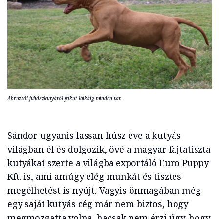
Abruzzói juhászkutyától yakut laikáig minden van
Sándor ugyanis lassan húsz éve a kutyás
világban él és dolgozik, övé a magyar fajtatiszta
kutyákat szerte a világba exportáló Euro Puppy
Kft. is, ami amúgy elég munkát és tisztes
megélhetést is nyújt. Vagyis önmagában még
egy saját kutyás cég már nem biztos, hogy
megmozgatta volna, hacsak nem érzi úgy, hogy