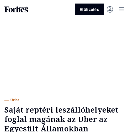
Előfizetés
Vagy fedezze fel a következő
témákat
Üzlet
Pénz
Zöld
Legyél jobb!
Üzlet
Saját reptéri leszállóhelyeket
foglal magának az Uber az
Egyesült Államokban