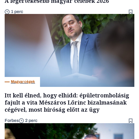
A legértékesebb magyar celebek 2026
1 perc
Magyar cégek
Itt kell élned, hogy elhidd: épületrombolásig
fajult a vita Mészáros Lőrinc bizalmasának
cégével, most bíróság előtt az ügy
Forbes
2 perc