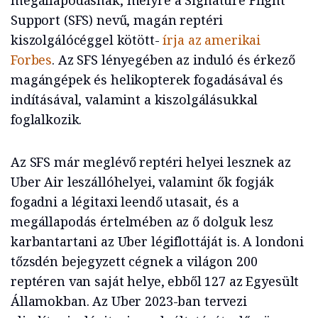
megállapodásnak, melyre a Signature Flight
Support (SFS) nevű, magán reptéri
kiszolgálócéggel kötött-
írja az amerikai
Forbes
. Az SFS lényegében az induló és érkező
magángépek és helikopterek fogadásával és
indításával, valamint a kiszolgálásukkal
foglalkozik.
Az SFS már meglévő reptéri helyei lesznek az
Uber Air leszállóhelyei, valamint ők fogják
fogadni a légitaxi leendő utasait, és a
megállapodás értelmében az ő dolguk lesz
karbantartani az Uber légiflottáját is. A londoni
tőzsdén bejegyzett cégnek a világon 200
reptéren van saját helye, ebből 127 az Egyesült
Államokban. Az Uber 2023-ban tervezi