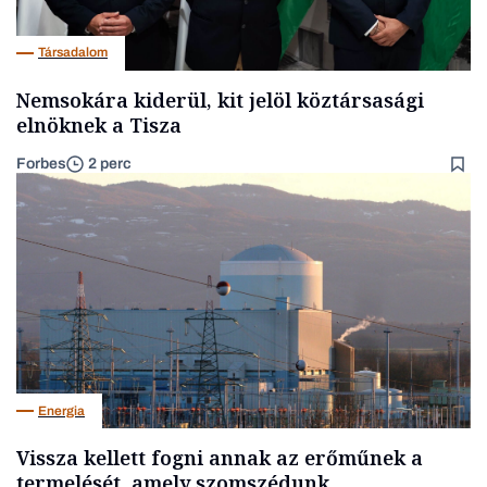
Társadalom
Nemsokára kiderül, kit jelöl köztársasági
elnöknek a Tisza
Forbes
2 perc
Energia
Vissza kellett fogni annak az erőműnek a
termelését, amely szomszédunk