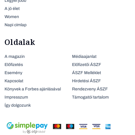
Legyél jobb
A jó élet
Women
Napi címlap
Oldalak
A magazin
Médiaajanlat
Előfizetés
Előfizetői ÁSZF
Esemény
ÁSZF Melléklet
Kapcsolat
Hirdetési ÁSZF
Könyvek a Forbes ajánlásával
Rendezveny ÁSZF
Impresszum
Támogatói tartalom
Így dolgozunk