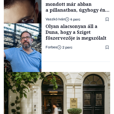
mondott már abban
a pillanatban, úgyhogy én
a legsarkosabb
Vaszkó Iván
4 perc
gondolataimat akartam
Content Lab HUB
Olyan alacsonyan áll a
kimondani
Duna, hogy a Sziget
főszervezője is megszólalt
Forbes
2 perc
Forbes-sztori
Társadalom