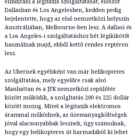
elindítani a légitaxis szolgáltatását, először
Dallasban és Los Angelesben, kedden pedig
bejelentette, hogy az első nemzetközi helyszín
Ausztráliában, Melbourne-ben lesz. A dallasi és
a Los Angeles-i szolgáltatáshoz hét légikikötőt
használnak majd, ebből kettő rendes reptéren
lesz.
Az Ubernek egyébként van már helikopteres
szolgáltatása, mely egyelőre csak alsó
Manhattan és a JFK nemzetközi repülőtér
között működik, a szolgltatás 200 és 225 dollár
között mozog. Mivel a légitaxik elektromos
árammal működnek, az üzemanyagköltségek
jóval alacsonyabbak lesznek, úgy számolnak,
hogy egy helikopteres út harmadából ki lehet