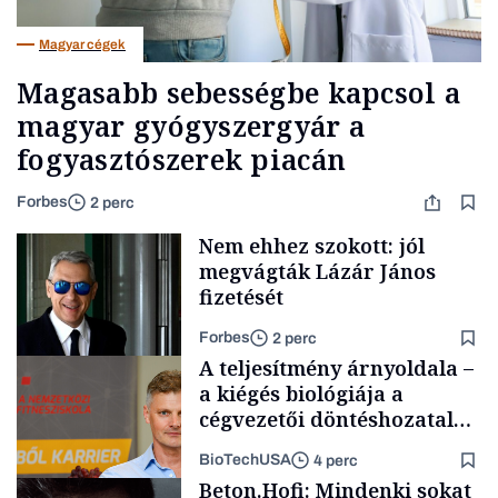
Magyar cégek
Magasabb sebességbe kapcsol a
magyar gyógyszergyár a
fogyasztószerek piacán
Forbes
2 perc
Nem ehhez szokott: jól
megvágták Lázár János
fizetését
Forbes
2 perc
A teljesítmény árnyoldala –
a kiégés biológiája a
cégvezetői döntéshozatal
mögött
BioTechUSA
4 perc
Politika
Beton.Hofi: Mindenki sokat