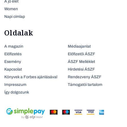
A jó élet
Women
Napi címlap
Oldalak
A magazin
Médiaajanlat
Előfizetés
Előfizetői ÁSZF
Esemény
ÁSZF Melléklet
Kapcsolat
Hirdetési ÁSZF
Könyvek a Forbes ajánlásával
Rendezveny ÁSZF
Impresszum
Támogatói tartalom
Így dolgozunk