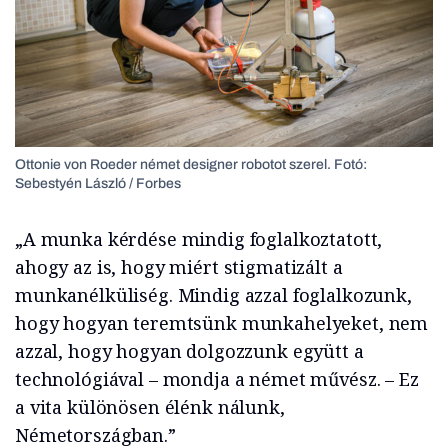
Ottonie von Roeder német designer robotot szerel.
Fotó:
Sebestyén László / Forbes
„A munka kérdése mindig foglalkoztatott,
ahogy az is, hogy miért stigmatizált a
munkanélküliség. Mindig azzal foglalkozunk,
hogy hogyan teremtsünk munkahelyeket, nem
azzal, hogy hogyan dolgozzunk együtt a
technológiával – mondja a német művész. – Ez
a vita különösen élénk nálunk,
Németországban.”