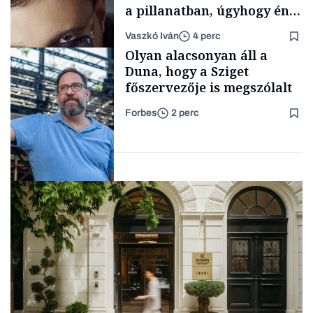
a pillanatban, úgyhogy én
a legsarkosabb
Vaszkó Iván
4 perc
gondolataimat akartam
Content Lab HUB
Olyan alacsonyan áll a
kimondani
Duna, hogy a Sziget
főszervezője is megszólalt
Forbes
2 perc
Forbes-sztori
Társadalom