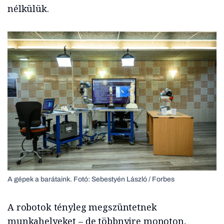
nélkülük.
A gépek a barátaink. Fotó: Sebestyén László / Forbes
A robotok tényleg megszüntetnek
munkahelyeket – de többnyire monoton,