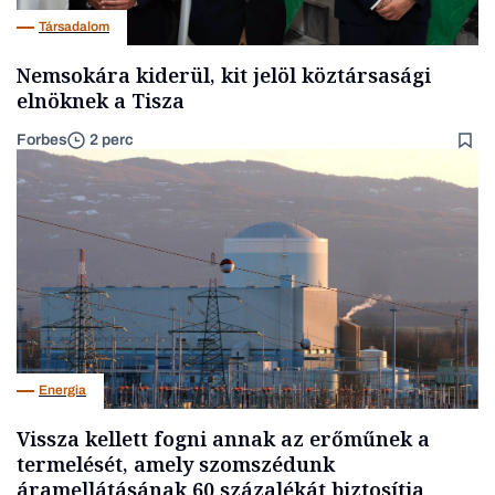
Társadalom
Nemsokára kiderül, kit jelöl köztársasági
elnöknek a Tisza
Forbes
2 perc
Energia
Vissza kellett fogni annak az erőműnek a
termelését, amely szomszédunk
áramellátásának 60 százalékát biztosítja