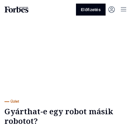
Előfizetés
Vagy fedezze fel a következő
témákat
Üzlet
Pénz
Zöld
Legyél jobb!
Üzlet
Gyárthat-e egy robot másik
robotot?