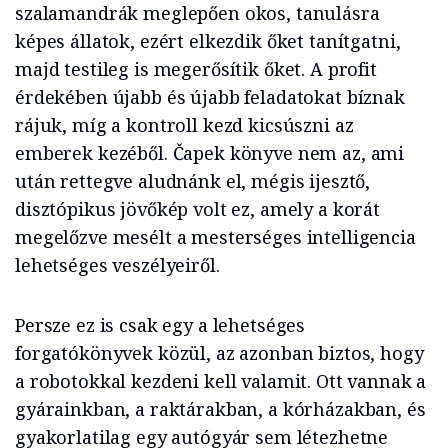
szalamandrák meglepően okos, tanulásra
képes állatok, ezért elkezdik őket tanítgatni,
majd testileg is megerősítik őket. A profit
érdekében újabb és újabb feladatokat bíznak
rájuk, míg a kontroll kezd kicsúszni az
emberek kezéből. Čapek könyve nem az, ami
után rettegve aludnánk el, mégis ijesztő,
disztópikus jövőkép volt ez, amely a korát
megelőzve mesélt a mesterséges intelligencia
lehetséges veszélyeiről.
Persze ez is csak egy a lehetséges
forgatókönyvek közül, az azonban biztos, hogy
a robotokkal kezdeni kell valamit. Ott vannak a
gyárainkban, a raktárakban, a kórházakban, és
gyakorlatilag egy autógyár sem létezhetne