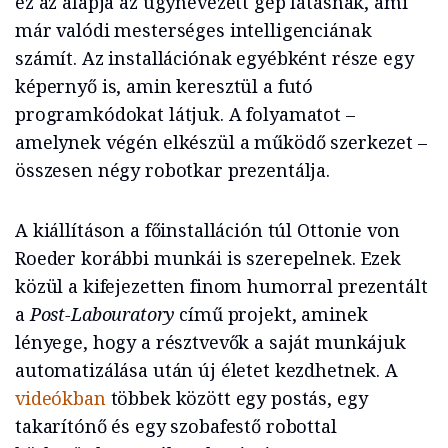
ez az alapja az úgynevezett gép látásnak, ami
már valódi mesterséges intelligenciának
számít. Az installációnak egyébként része egy
képernyő is, amin keresztül a futó
programkódokat látjuk. A folyamatot –
amelynek végén elkészül a működő szerkezet –
összesen négy robotkar prezentálja.
A kiállításon a főinstalláción túl Ottonie von
Roeder korábbi munkái is szerepelnek. Ezek
közül a kifejezetten finom humorral prezentált
a
Post-Labouratory
című projekt, aminek
lényege, hogy a résztvevők a saját munkájuk
automatizálása után új életet kezdhetnek. A
videókban
többek között egy postás, egy
takarítónő és egy szobafestő robottal