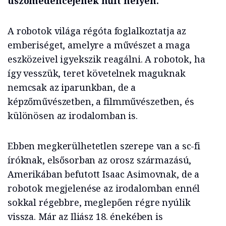
úszómedencéjének hűlt helyén.
A robotok világa régóta foglalkoztatja az
emberiséget, amelyre a művészet a maga
eszközeivel igyekszik reagálni. A robotok, ha
így vesszük, teret követelnek maguknak
nemcsak az iparunkban, de a
képzőművészetben, a filmművészetben, és
különösen az irodalomban is.
Ebben megkerülhetetlen szerepe van a sc-fi
íróknak, elsősorban az orosz származású,
Amerikában befutott Isaac Asimovnak, de a
robotok megjelenése az irodalomban ennél
sokkal régebbre, meglepően régre nyúlik
vissza. Már az Iliász 18. énekében is