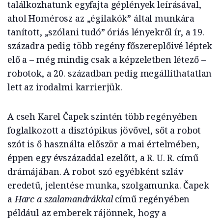
találkozhatunk egyfajta géplények leírásával,
ahol Homérosz az „égilakók” által munkára
tanított, „szólani tudó” óriás lényekről ír, a 19.
századra pedig több regény főszereplőivé léptek
elő a – még mindig csak a képzeletben létező –
robotok, a 20. században pedig megállíthatatlan
lett az irodalmi karrierjük.
A cseh Karel Čapek szintén több regényében
foglalkozott a disztópikus jövővel, sőt a robot
szót is ő használta először a mai értelmében,
éppen egy évszázaddal ezelőtt, a R. U. R. című
drámájában. A robot szó egyébként szláv
eredetű, jelentése munka, szolgamunka. Čapek
a
Harc a szalamandrákkal
című regényében
például az emberek rájönnek, hogy a