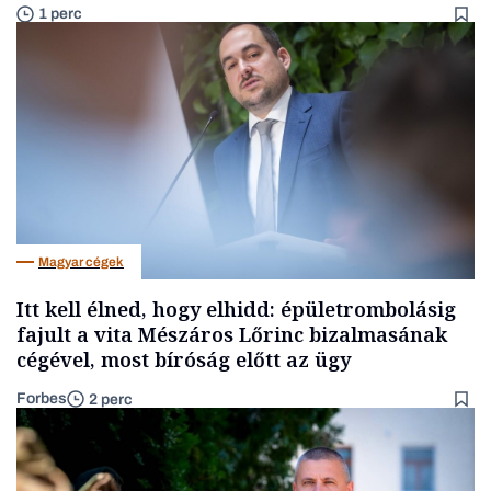
1 perc
Magyar cégek
Itt kell élned, hogy elhidd: épületrombolásig
fajult a vita Mészáros Lőrinc bizalmasának
cégével, most bíróság előtt az ügy
Forbes
2 perc