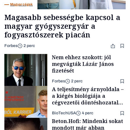
Magyar cégek
Magasabb sebességbe kapcsol a
magyar gyógyszergyár a
fogyasztószerek piacán
Forbes
2 perc
Nem ehhez szokott: jól
megvágták Lázár János
fizetését
Forbes
2 perc
A teljesítmény árnyoldala –
a kiégés biológiája a
cégvezetői döntéshozatal
mögött
BioTechUSA
4 perc
Politika
Beton.Hofi: Mindenki sokat
mondott már abban