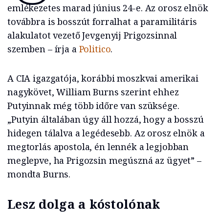
emlékezetes marad június 24-e. Az orosz elnök
továbbra is bosszút forralhat a paramilitáris
alakulatot vezető Jevgenyij Prigozsinnal
szemben – írja a
Politico
.
A CIA igazgatója, korábbi moszkvai amerikai
nagykövet, William Burns szerint ehhez
Putyinnak még több időre van szüksége.
„Putyin általában úgy áll hozzá, hogy a bosszú
hidegen tálalva a legédesebb. Az orosz elnök a
megtorlás apostola, én lennék a legjobban
meglepve, ha Prigozsin megúszná az ügyet” –
mondta Burns.
Lesz dolga a kóstolónak