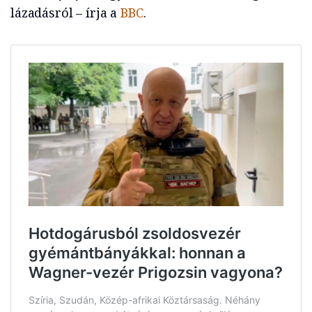
lázadásról – írja a
BBC
.