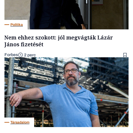
Politika
Nem ehhez szokott: jól megvágták Lázár
János fizetését
Forbes
2 perc
Társadalom