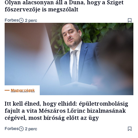
Olyan alacsonyan áll a Duna, hogy a Sziget
főszervezője is megszólalt
Forbes
2 perc
Magyar cégek
Itt kell élned, hogy elhidd: épületrombolásig
fajult a vita Mészáros Lőrinc bizalmasának
cégével, most bíróság előtt az ügy
Forbes
2 perc