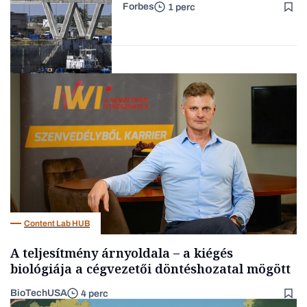
Forbes
1 perc
Forbes-sztori
Energia
Content Lab HUB
A teljesítmény árnyoldala – a kiégés
biológiája a cégvezetői döntéshozatal mögött
BioTechUSA
4 perc