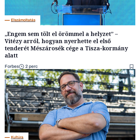
Elszámoltatás
„Engem sem tölt el örömmel a helyzet” –
Vitézy arról, hogyan nyerhette el első
tenderét Mészárosék cége a Tisza-kormány
alatt
Forbes
2 perc
Kultúra