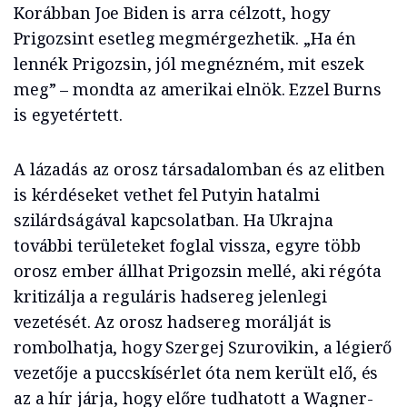
Korábban Joe Biden is arra célzott, hogy
Prigozsint esetleg megmérgezhetik. „Ha én
lennék Prigozsin, jól megnézném, mit eszek
meg” – mondta az amerikai elnök. Ezzel Burns
is egyetértett.
A lázadás az orosz társadalomban és az elitben
is kérdéseket vethet fel Putyin hatalmi
szilárdságával kapcsolatban. Ha Ukrajna
további területeket foglal vissza, egyre több
orosz ember állhat Prigozsin mellé, aki régóta
kritizálja a reguláris hadsereg jelenlegi
vezetését. Az orosz hadsereg morálját is
rombolhatja, hogy Szergej Szurovikin, a légierő
vezetője a puccskísérlet óta nem került elő, és
az a hír járja, hogy előre tudhatott a Wagner-