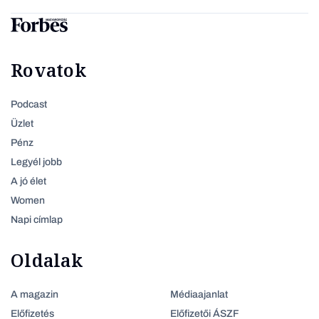
Rovatok
Podcast
Üzlet
Pénz
Legyél jobb
A jó élet
Women
Napi címlap
Oldalak
A magazin
Médiaajanlat
Előfizetés
Előfizetői ÁSZF