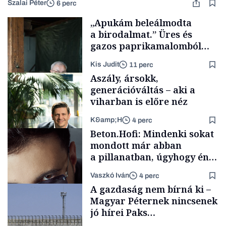
Szalai Péter
6 perc
„Apukám beleálmodta
a birodalmat.” Üres és
gazos paprikamalomból
lett az igazi családi
Kis Judit
11 perc
fűszersztori
Aszály, ársokk,
generációváltás – aki a
viharban is előre néz
K&amp;H
4 perc
Családi
Beton.Hofi: Mindenki sokat
vállalkozások
mondott már abban
a pillanatban, úgyhogy én
a legsarkosabb
Vaszkó Iván
4 perc
gondolataimat akartam
TÁMOGATÓI
A gazdaság nem bírná ki –
TARTALOM
kimondani
Magyar Péternek nincsenek
jó hírei Paks
újraindításáról