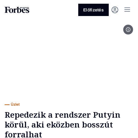
Előfizetés
Fotó
Vagy fedezze fel a következő
témákat
Üzlet
Pénz
Zöld
Legyél jobb!
Üzlet
Repedezik a rendszer Putyin
körül, aki eközben bosszút
forralhat