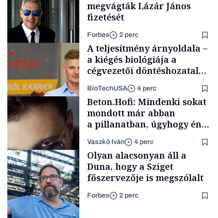
megvágták Lázár János
fizetését
Forbes
2 perc
A teljesítmény árnyoldala –
a kiégés biológiája a
cégvezetői döntéshozatal
mögött
BioTechUSA
4 perc
Politika
Beton.Hofi: Mindenki sokat
mondott már abban
a pillanatban, úgyhogy én
a legsarkosabb
Vaszkó Iván
4 perc
gondolataimat akartam
Content Lab HUB
Olyan alacsonyan áll a
kimondani
Duna, hogy a Sziget
főszervezője is megszólalt
Forbes
2 perc
Forbes-sztori