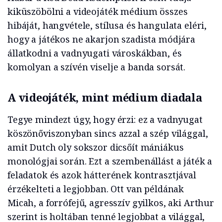
kiküszöbölni a videojáték médium összes
hibáját, hangvétele, stílusa és hangulata eléri,
hogy a játékos ne akarjon szadista módjára
állatkodni a vadnyugati városkákban, és
komolyan a szívén viselje a banda sorsát.
A videojáték, mint médium diadala
Tegye mindezt úgy, hogy érzi: ez a vadnyugat
köszönőviszonyban sincs azzal a szép világgal,
amit Dutch oly sokszor dicsőít mániákus
monológjai során. Ezt a szembenállást a játék a
feladatok és azok hátterének kontrasztjával
érzékelteti a legjobban. Ott van példának
Micah, a forrófejű, agresszív gyilkos, aki Arthur
szerint is holtában tenné legjobbat a világgal,