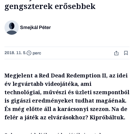
gengszterek erősebbek
Smejkál Péter
2018. 11. 5.
perc
Megjelent a Red Dead Redemption II, az idei
év legvártabb videojátéka, ami
technológiai, művészi és üzleti szempontból
is gigászi eredményeket tudhat magáénak.
És még előtte áll a karácsonyi szezon. Na de
felér a játék az elvárásokhoz? Kipróbáltuk.