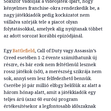
Sokszor vádolják a videojáték-ipart, hogy
kényelmes franchise-okra rendezkedik be, a
nagy játékkiadók pedig kockázatot nem
vállalva szórják tele a piacot olyan
folytatásokkal, amelyek alig nyújtanak többet
az adott sorozat korábbi epizódjánál.
Egy
Battlefield
, Call of Duty vagy Assassin’s
Creed esetében 1-2 évente számíthatunk új
részre, és bár ezek nem feltétlenül lesznek
rossz játékok (sőt), a merészség szikrája nem
sok, annyi sem lesz felfedezhető bennük.
Cserébe jó pár millió elfogy belőlük az alatt a
három hónap alatt, amit a játékkiadók egy
teljes árú (azaz 60 eurós) program
értékesítésekor a legfontosabb időszaknak