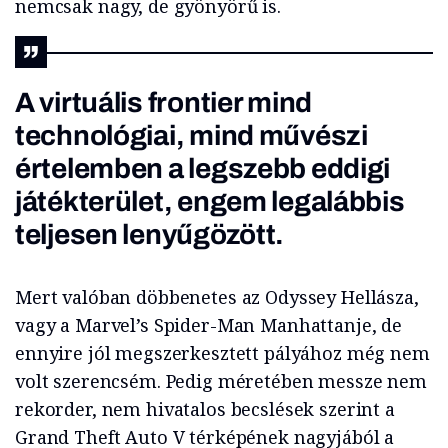
nemcsak nagy, de gyönyörű is.
A virtuális frontier mind
technológiai, mind művészi
értelemben a legszebb eddigi
játékterület, engem legalábbis
teljesen lenyűgözött.
Mert valóban döbbenetes az Odyssey Hellásza,
vagy a Marvel’s Spider-Man Manhattanje, de
ennyire jól megszerkesztett pályához még nem
volt szerencsém. Pedig méretében messze nem
rekorder, nem hivatalos becslések szerint a
Grand Theft Auto V térképének nagyjából a