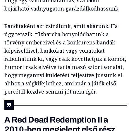
hogy egy valóban hatalmas, szabadon
bejárható vadnyugaton garázdálkodhassunk.
Banditaként azt csinálunk, amit akarunk. Ha
úgy tetszik, tűzharcba bonyolódhatunk a
törvény embereivel és a konkurens bandák
képviselőivel, bankokat vagy vonatokat
rabolhatunk ki, vagy csak követhetjük a komor,
humort csak elvétve tartalmazó sztori vonalát,
hogy megannyi küldetést teljesítve jussunk el
ahhoz a végkifejlethez, ami már a játék első
percétől kezdve semmi jót nem ígér.
A Red Dead Redemption II a
2010-ben megjelent első rész