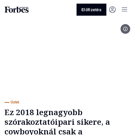
Előfizetés
Red
Vagy fedezze fel a következő
témákat
Üzlet
Pénz
Zöld
Legyél jobb!
Üzlet
Ez 2018 legnagyobb
szórakoztatóipari sikere, a
cowboyoknál csak a