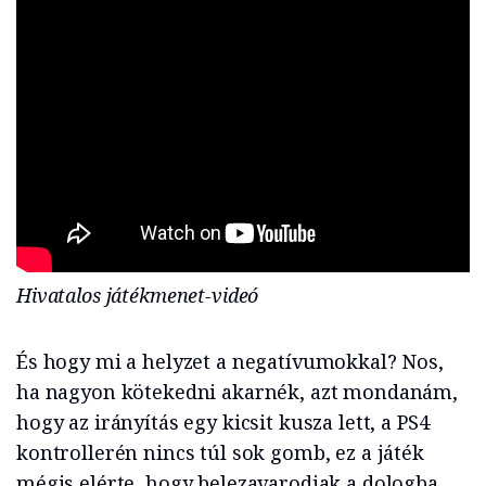
Hivatalos játékmenet-videó
És hogy mi a helyzet a negatívumokkal? Nos,
ha nagyon kötekedni akarnék, azt mondanám,
hogy az irányítás egy kicsit kusza lett, a PS4
kontrollerén nincs túl sok gomb, ez a játék
mégis elérte, hogy belezavarodjak a dologba.