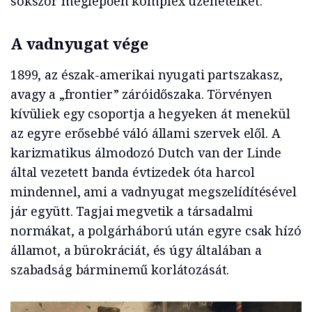
sokszor meglepően komplex üzeneteiket.
A vadnyugat vége
1899, az észak-amerikai nyugati partszakasz,
avagy a „frontier” záróidőszaka. Törvényen
kívüliek egy csoportja a hegyeken át menekül
az egyre erősebbé váló állami szervek elől. A
karizmatikus álmodozó Dutch van der Linde
által vezetett banda évtizedek óta harcol
mindennel, ami a vadnyugat megszelídítésével
jár együtt. Tagjai megvetik a társadalmi
normákat, a polgárháború után egyre csak hízó
államot, a bürokráciát, és úgy általában a
szabadság bárminemű korlátozását.