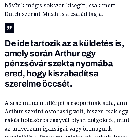
hősünk mégis sokszor kisegíti, csak mert
Dutch szerint Micah is a család tagja.
De ide tartozik az a küldetés is,
amely során Arthur egy
pénzsóvár szekta nyomába
ered, hogy kiszabadítsa
szerelme öccsét.
A srác minden fillérjét a csoportnak adta, ami
Arthur szerint ostobaság volt, hiszen csak egy
rakás holdkóros zagyvál olyan dolgokról, mint
az univerzum igazságai vagy önmagunk
megtalálása. Pedig mi, játékosok tudjuk, hogy