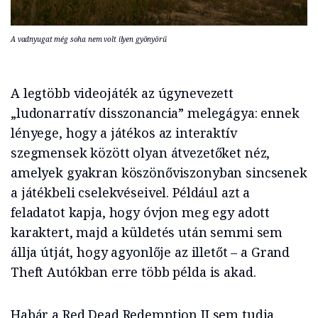
A vadnyugat még soha nem volt ilyen gyönyörű
A legtöbb videojáték az úgynevezett
„ludonarratív disszonancia” melegágya: ennek
lényege, hogy a játékos az interaktív
szegmensek között olyan átvezetőket néz,
amelyek gyakran köszönőviszonyban sincsenek
a játékbeli cselekvéseivel. Például azt a
feladatot kapja, hogy óvjon meg egy adott
karaktert, majd a küldetés után semmi sem
állja útját, hogy agyonlője az illetőt – a Grand
Theft Autókban erre több példa is akad.
Habár a Red Dead Redemption II sem tudja