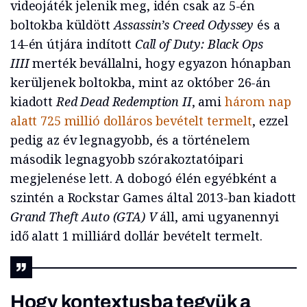
videojáték jelenik meg, idén csak az 5-én
boltokba küldött
Assassin’s Creed Odyssey
és a
14-én útjára indított
Call of Duty: Black Ops
IIII
merték bevállalni, hogy egyazon hónapban
kerüljenek boltokba, mint az október 26-án
kiadott
Red Dead Redemption II
, ami
három nap
alatt 725 millió dolláros bevételt termelt
, ezzel
pedig az év legnagyobb, és a történelem
második legnagyobb szórakoztatóipari
megjelenése lett. A dobogó élén egyébként a
szintén a Rockstar Games által 2013-ban kiadott
Grand Theft Auto (GTA) V
áll, ami ugyanennyi
idő alatt 1 milliárd dollár bevételt termelt.
Hogy kontextusba tegyük a