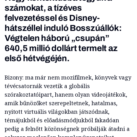
számokat, a tízéves
felvezetéssel és Disney-
hátszéllel induló Bosszúállók:
Végtelen háború „csupán”
640,5 millió dollárt termelt az
első hétvégéjén.
Bizony: ma már nem mozifilmek, könyvek vagy
tévécsatornák vezetik a globális
szórakoztatóipart, hanem olyan videojátékok,
amik bűnözőket szerepeltetnek, hatalmas,
nyitott virtuális világokban játszódnak,
témájukból és előadásmódjukból fakadóan
pedig a felnőtt közönségnek próbálják átadni a