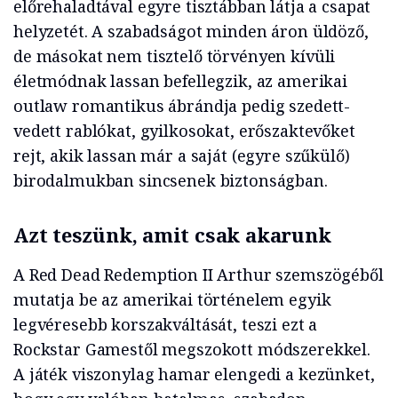
előrehaladtával egyre tisztábban látja a csapat
helyzetét. A szabadságot minden áron üldöző,
de másokat nem tisztelő törvényen kívüli
életmódnak lassan befellegzik, az amerikai
outlaw romantikus ábrándja pedig szedett-
vedett rablókat, gyilkosokat, erőszaktevőket
rejt, akik lassan már a saját (egyre szűkülő)
birodalmukban sincsenek biztonságban.
Azt teszünk, amit csak akarunk
A Red Dead Redemption II Arthur szemszögéből
mutatja be az amerikai történelem egyik
legvéresebb korszakváltását, teszi ezt a
Rockstar Gamestől megszokott módszerekkel.
A játék viszonylag hamar elengedi a kezünket,