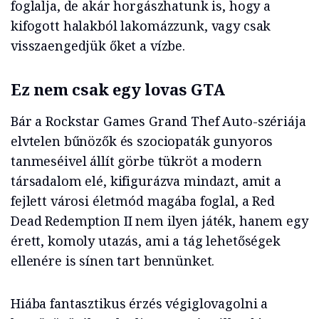
foglalja, de akár horgászhatunk is, hogy a
kifogott halakból lakomázzunk, vagy csak
visszaengedjük őket a vízbe.
Ez nem csak egy lovas GTA
Bár a Rockstar Games Grand Thef Auto-szériája
elvtelen bűnözők és szociopaták gunyoros
tanmeséivel állít görbe tükröt a modern
társadalom elé, kifigurázva mindazt, amit a
fejlett városi életmód magába foglal, a Red
Dead Redemption II nem ilyen játék, hanem egy
érett, komoly utazás, ami a tág lehetőségek
ellenére is sínen tart bennünket.
Hiába fantasztikus érzés végiglovagolni a