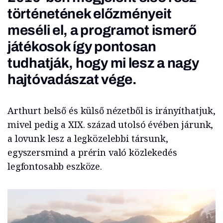
történetének előzményeit
meséli el, a programot ismerő
játékosok így pontosan
tudhatják, hogy mi lesz a nagy
hajtóvadászat vége.
Arthurt belső és külső nézetből is irányíthatjuk,
mivel pedig a XIX. század utolsó évében járunk,
a lovunk lesz a legközelebbi társunk,
egyszersmind a prérin való közlekedés
legfontosabb eszköze.