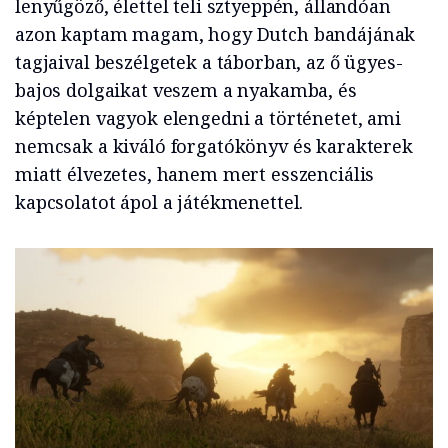
lenyűgöző, élettel teli sztyeppén, állandóan
azon kaptam magam, hogy Dutch bandájának
tagjaival beszélgetek a táborban, az ő ügyes-
bajos dolgaikat veszem a nyakamba, és
képtelen vagyok elengedni a történetet, ami
nemcsak a kiváló forgatókönyv és karakterek
miatt élvezetes, hanem mert esszenciális
kapcsolatot ápol a játékmenettel.