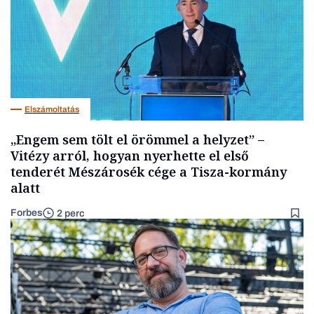
Elszámoltatás
„Engem sem tölt el örömmel a helyzet” –
Vitézy arról, hogyan nyerhette el első
tenderét Mészárosék cége a Tisza-kormány
alatt
Forbes
2 perc