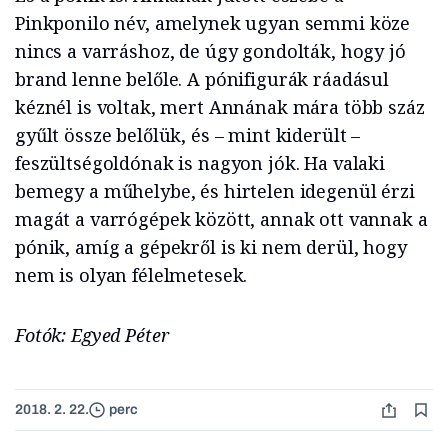
Pinkponilo név, amelynek ugyan semmi köze
nincs a varráshoz, de úgy gondolták, hogy jó
brand lenne belőle. A pónifigurák ráadásul
kéznél is voltak, mert Annának mára több száz
gyűlt össze belőlük, és – mint kiderült –
feszültségoldónak is nagyon jók. Ha valaki
bemegy a műhelybe, és hirtelen idegenül érzi
magát a varrógépek között, annak ott vannak a
pónik, amíg a gépekről is ki nem derül, hogy
nem is olyan félelmetesek.
Fotók: Egyed Péter
2018. 2. 22.
perc