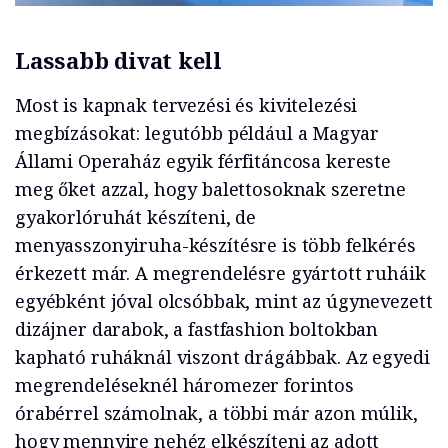
Lassabb divat kell
Most is kapnak tervezési és kivitelezési
megbízásokat: legutóbb például a Magyar
Állami Operaház egyik férfitáncosa kereste
meg őket azzal, hogy balettosoknak szeretne
gyakorlóruhát készíteni, de
menyasszonyiruha-készítésre is több felkérés
érkezett már. A megrendelésre gyártott ruháik
egyébként jóval olcsóbbak, mint az úgynevezett
dizájner darabok, a fastfashion boltokban
kapható ruháknál viszont drágábbak. Az egyedi
megrendeléseknél háromezer forintos
órabérrel számolnak, a többi már azon múlik,
hogy mennyire nehéz elkészíteni az adott