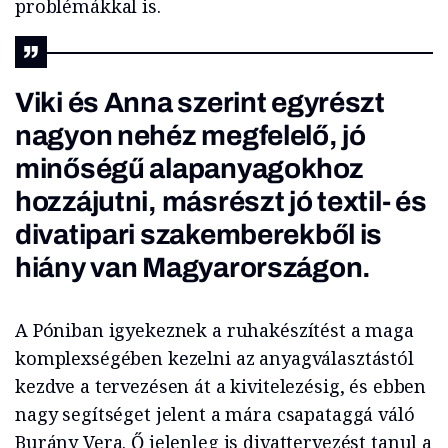
problémákkal is.
Viki és Anna szerint egyrészt
nagyon nehéz megfelelő, jó
minőségű alapanyagokhoz
hozzájutni, másrészt jó textil- és
divatipari szakemberekből is
hiány van Magyarországon.
A Póniban igyekeznek a ruhakészítést a maga
komplexségében kezelni az anyagválasztástól
kezdve a tervezésen át a kivitelezésig, és ebben
nagy segítséget jelent a mára csapataggá váló
Burány Vera. Ő jelenleg is divattervezést tanul a