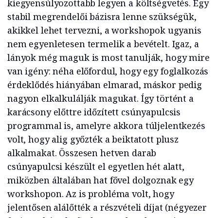
kiegyensúlyozottabb legyen a költségvetés. Egy
stabil megrendelői bázisra lenne szükségük,
akikkel lehet tervezni, a workshopok ugyanis
nem egyenletesen termelik a bevételt. Igaz, a
lányok még maguk is most tanulják, hogy mire
van igény: néha előfordul, hogy egy foglalkozás
érdeklődés hiányában elmarad, máskor pedig
nagyon elkalkulálják magukat. Így történt a
karácsony előttre időzített csúnyapulcsis
programmal is, amelyre akkora túljelentkezés
volt, hogy alig győzték a beiktatott plusz
alkalmakat. Összesen hetven darab
csúnyapulcsi készült el egyetlen hét alatt,
miközben általában hat fővel dolgoznak egy
workshopon. Az is probléma volt, hogy
jelentősen alálőtték a részvételi díjat (négyezer