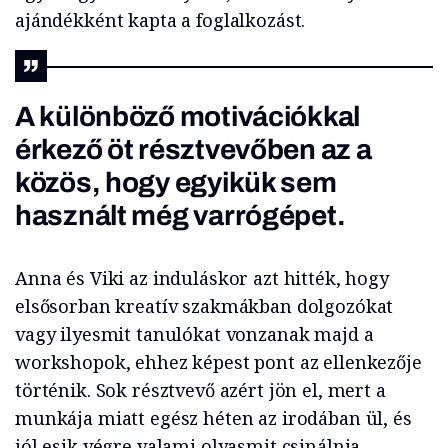
ajándékként kapta a foglalkozást.
A különböző motivációkkal
érkező öt résztvevőben az a
közös, hogy egyikük sem
használt még varrógépet.
Anna és Viki az induláskor azt hitték, hogy
elsősorban kreatív szakmákban dolgozókat
vagy ilyesmit tanulókat vonzanak majd a
workshopok, ehhez képest pont az ellenkezője
történik. Sok résztvevő azért jön el, mert a
munkája miatt egész héten az irodában ül, és
jól esik végre valami olyasmit csinálnia,