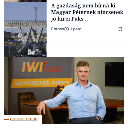
gondolataimat akartam
A gazdaság nem bírná ki –
TARTALOM
kimondani
Magyar Péternek nincsenek
jó hírei Paks
újraindításáról
Forbes
1 perc
Forbes-sztori
Energia
Content Lab HUB