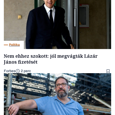
Politika
Nem ehhez szokott: jól megvágták Lázár
János fizetését
Forbes
2 perc