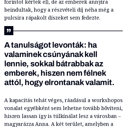
forintot kértek el), de az emberek annyira
beindultak, hogy a részvételi díj néha még a
pulcsira rápakolt díszeket sem fedezte.
A tanulságot levonták: ha
valaminek csúnyának kell
lennie, sokkal bátrabbak az
emberek, hiszen nem félnek
attól, hogy elrontanak valamit.
A kapacitás tehát véges, ráadásul a workshopos
vonalat egyébként sem lehetne tovább bővíteni,
hiszen lassan így is túlkínálat lesz a városban –
magyarázza Anna. A két terület, amelyben a