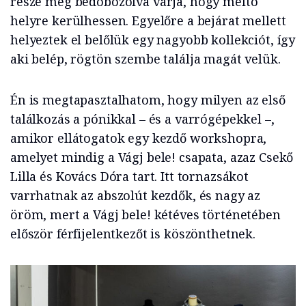
része még bedobozolva várja, hogy méltó
helyre kerülhessen. Egyelőre a bejárat mellett
helyeztek el belőlük egy nagyobb kollekciót, így
aki belép, rögtön szembe találja magát velük.
Én is megtapasztalhatom, hogy milyen az első
találkozás a pónikkal – és a varrógépekkel –,
amikor ellátogatok egy kezdő workshopra,
amelyet mindig a Vágj bele! csapata, azaz Csekő
Lilla és Kovács Dóra tart. Itt tornazsákot
varrhatnak az abszolút kezdők, és nagy az
öröm, mert a Vágj bele! kétéves történetében
először férfijelentkezőt is köszönthetnek.