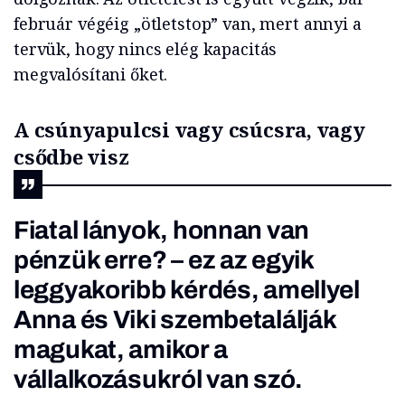
február végéig „ötletstop” van, mert annyi a
tervük, hogy nincs elég kapacitás
megvalósítani őket.
A csúnyapulcsi vagy csúcsra, vagy
csődbe visz
Fiatal lányok, honnan van
pénzük erre? – ez az egyik
leggyakoribb kérdés, amellyel
Anna és Viki szembetalálják
magukat, amikor a
vállalkozásukról van szó.