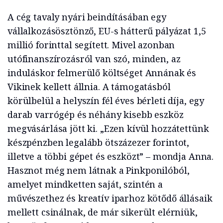
A cég tavaly nyári beindításában egy
vállalkozásösztönző, EU-s hátterű pályázat 1,5
millió forinttal segített. Mivel azonban
utófinanszírozásról van szó, minden, az
induláskor felmerülő költséget Annának és
Vikinek kellett állnia. A támogatásból
körülbelül a helyszín fél éves bérleti díja, egy
darab varrógép és néhány kisebb eszköz
megvásárlása jött ki. „Ezen kívül hozzátettünk
készpénzben legalább ötszázezer forintot,
illetve a többi gépet és eszközt” – mondja Anna.
Hasznot még nem látnak a Pinkponilóból,
amelyet mindketten saját, szintén a
művészethez és kreatív iparhoz kötődő állásaik
mellett csinálnak, de már sikerült elérniük,