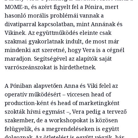
MOME-n, és azért figyelt fel a Pónira, mert
hasonló morális problémái vannak a
divatiparral kapcsolatban, mint Annának és
Vikinek. Az együttműködés eleinte csak
szakmai gyakorlatnak indult, de most már
mindenki azt szeretné, hogy Vera is a cégnél
maradjon. Segítségével az alapítók saját
varrószeánszokat is hirdethetnek.
A Póniban alapvetően Anna és Viki felel az
operatív működésért – viccesen head of
production-ként és head of marketingként
szokták hívni egymást –, Vera pedig a tervező
szakember, de a workshopokat is közösen
felügyelik, és a megrendeléseken is együtt
dolgoznak. Az ötletelést is együtt végzik, bár