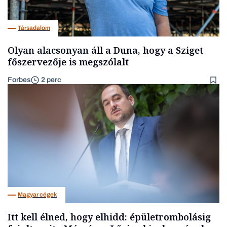
Társadalom
Olyan alacsonyan áll a Duna, hogy a Sziget
főszervezője is megszólalt
Forbes
2 perc
Magyar cégek
Itt kell élned, hogy elhidd: épületrombolásig