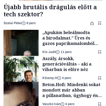
Újabb brutális drágulás előtt a
tech szektor?
Szalai Péter
6 perc
„Apukám beleálmodta
a birodalmat.” Üres és
gazos paprikamalomból
lett az igazi családi
Kis Judit
11 perc
fűszersztori
Aszály, ársokk,
generációváltás – aki a
viharban is előre néz
K&amp;H
4 perc
Családi
Beton.Hofi: Mindenki sokat
vállalkozások
mondott már abban
a pillanatban, úgyhogy én
a legsarkosabb
Vaszkó Iván
4 perc
TÁMOGATÓI