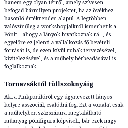
hanem egy olyan térről, amely szívesen
befogad bármilyen projektet, ha az övékhez
hasonló értékrenden alapul. A legtöbben
valószínűleg a workshopjaikról ismerhetik a
Pónit – ahogy a lányok hivatkoznak rá –, és
egyelőre ez jelenti a vállalkozás fő bevételi
forrását is, de ezen kívül ruhák tervezésével,
kivitelezésével, és a műhely bérbeadásával is
foglalkoznak.
Tornazsáktól tüllszoknyáig
Aki a Pinkponilóról egy úgynevezett lányos
helyre asszociál, csalódni fog. Ezt a vonalat csak
a műhelyben százszámra megtalálható
műanyag pónifigura képviseli, bár ezek nagy