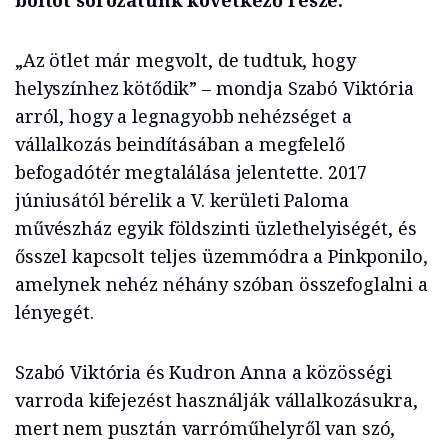
boltot sorozatunk következő része.
„Az ötlet már megvolt, de tudtuk, hogy
helyszínhez kötődik” – mondja Szabó Viktória
arról, hogy a legnagyobb nehézséget a
vállalkozás beindításában a megfelelő
befogadótér megtalálása jelentette. 2017
júniusától bérelik a V. kerületi Paloma
művészház egyik földszinti üzlethelyiségét, és
ősszel kapcsolt teljes üzemmódra a Pinkponilo,
amelynek nehéz néhány szóban összefoglalni a
lényegét.
Szabó Viktória és Kudron Anna a közösségi
varroda kifejezést használják vállalkozásukra,
mert nem pusztán varróműhelyről van szó,