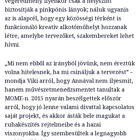
végeredmény. Ilyenkor csak a helyszínt
biztosítják a pinkpónis lányok; náluk ugyanis
az is alapcél, hogy egy közösségi térként is
funkcionáló kreatív alkotóműhelyt hozzanak
létre, amelybe tervezőket, szakembereket lehet
hívni.
„Mi nem ebből az irányból jövünk, nem éreztük
volna hitelesnek, ha mi csináljuk a tervezést” –
mondja Viki arról, hogy Annával nem ilyesmit,
hanem művészetmenedzsmentet tanultak a
MOME-n. 2015 nyarán beszélgettek először
arról, hogy jó lenne valami divattal kapcsolatos
saját projekt, és akkor ásták bele magukat a
ruhakészítés rejtelmeibe és a hazai
viszonyokba. Így szembesültek a legnagyobb