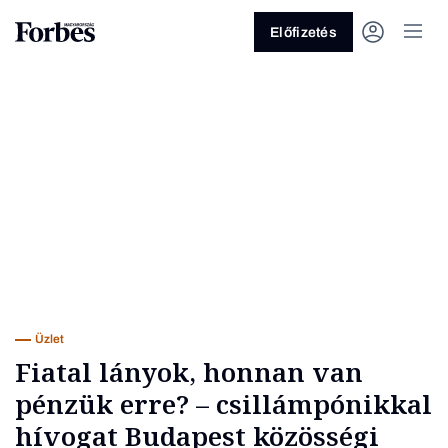
Előfizetés
Vagy fedezze fel a következő
témákat
Üzlet
Pénz
Zöld
Legyél jobb!
Üzlet
Fiatal lányok, honnan van
pénzük erre? – csillámpónikkal
hívogat Budapest közösségi