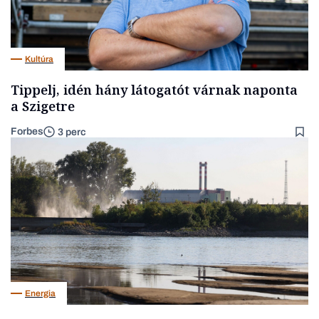
Kultúra
Tippelj, idén hány látogatót várnak naponta
a Szigetre
Forbes
3 perc
Energia