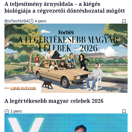
A teljesítmény árnyoldala – a kiégés
biológiája a cégvezetői döntéshozatal mögött
BioTechUSA
4 perc
Listák és Extrák
A legértékesebb magyar celebek 2026
1 perc