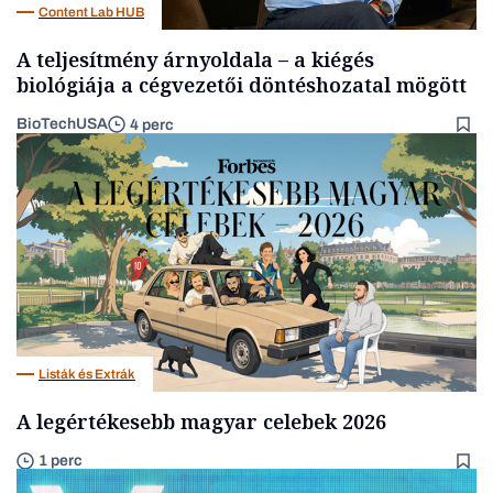
Content Lab HUB
A teljesítmény árnyoldala – a kiégés
biológiája a cégvezetői döntéshozatal mögött
BioTechUSA
4 perc
Listák és Extrák
A legértékesebb magyar celebek 2026
1 perc