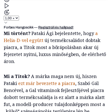
Forbes Hangoscikk
—
Regisztrálj és hallgasd!
Mi történt?
Pataki Ági bejelentette, hogy
a
Helia-D-vel együtt
új termékcsaládot dobtak
piacra, a Titok most a bőrápolásban akar új
fejezetet nyitni, luxus minőségben, de elérhető
áron.
Mi a Titok?
A márka maga nem új, hiszen
Pataki
ezt már bevezette a piacra
, Szabó Gál
Bencével, a Gal vitaminok fejlesztőjével piacra
dobott termékcsaládja is ez alatt a márka alatt
fut, a modell-producer tulajdonképpen most a
„külső” szépségápolás területére lép be.