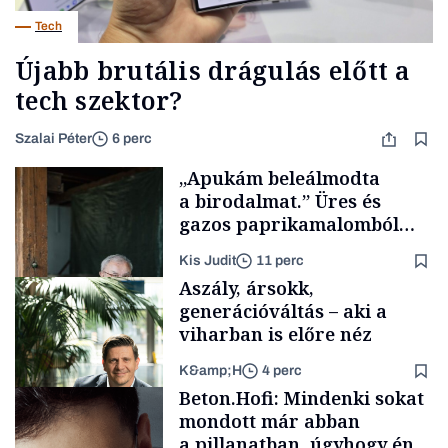
Tech
Újabb brutális drágulás előtt a
tech szektor?
Szalai Péter
6 perc
„Apukám beleálmodta
a birodalmat.” Üres és
gazos paprikamalomból
lett az igazi családi
Kis Judit
11 perc
fűszersztori
Aszály, ársokk,
generációváltás – aki a
viharban is előre néz
K&amp;H
4 perc
Családi
Beton.Hofi: Mindenki sokat
vállalkozások
mondott már abban
a pillanatban, úgyhogy én