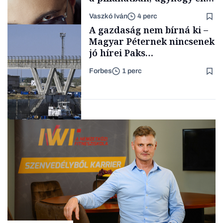
a legsarkosabb
Vaszkó Iván
4 perc
gondolataimat akartam
TÁMOGATÓI
A gazdaság nem bírná ki –
TARTALOM
kimondani
Magyar Péternek nincsenek
jó hírei Paks
újraindításáról
Forbes
1 perc
Forbes-sztori
Energia