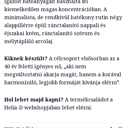
igazolt hatóanyagait használta fel
kiemelkedően magas koncentrációban. A
minimalista, de rendkívül hatékony rutin négy
alappillérre épül: ránctalanító nappali és
éjszakai krém, ránctalanító szérum és
mélytápláló arcolaj.
Kiknek készült?
A célcsoport elsősorban az a
40 év feletti igényes nő, „aki nem
megváltoztatni akarja magát, hanem a korával
harmonizáló, legjobb formáját kívánja elérni”.
Hol lehet majd kapni?
A termékcsaládot a
Helia-D webshopjában lehet elérni.