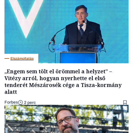
Elszámoltatás
„Engem sem tölt el örömmel a helyzet” –
Vitézy arról, hogyan nyerhette el első
tenderét Mészárosék cége a Tisza-kormány
alatt
Forbes
2 perc