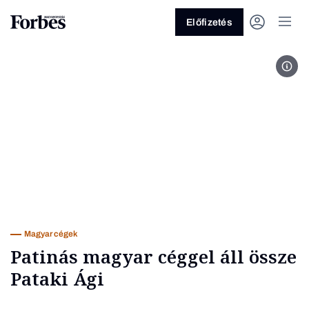
Előfizetés
Fotó
Vagy fedezze fel a következő
témákat
Üzlet
Pénz
Zöld
Legyél jobb!
Magyar cégek
Patinás magyar céggel áll össze
Pataki Ági