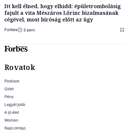
Itt kell élned, hogy elhidd: épületrombolásig
fajult a vita Mészáros Lőrinc bizalmasának
cégével, most bíróság előtt az ügy
Forbes
2 perc
Rovatok
Podcast
Üzlet
Pénz
Legyél jobb
A jó élet
Women
Napi címlap