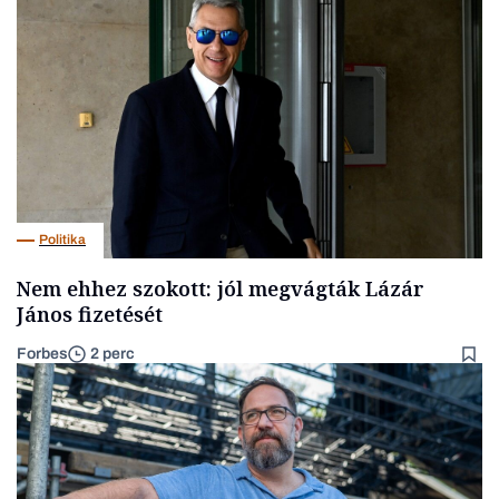
Politika
Nem ehhez szokott: jól megvágták Lázár
János fizetését
Forbes
2 perc