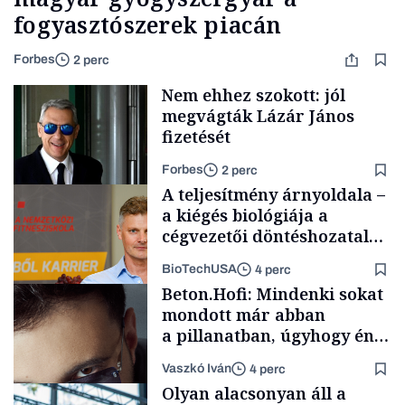
fogyasztószerek piacán
Forbes
2 perc
Nem ehhez szokott: jól
megvágták Lázár János
fizetését
Forbes
2 perc
A teljesítmény árnyoldala –
a kiégés biológiája a
cégvezetői döntéshozatal
mögött
BioTechUSA
4 perc
Politika
Beton.Hofi: Mindenki sokat
mondott már abban
a pillanatban, úgyhogy én
a legsarkosabb
Vaszkó Iván
4 perc
gondolataimat akartam
Content Lab HUB
Olyan alacsonyan áll a
kimondani