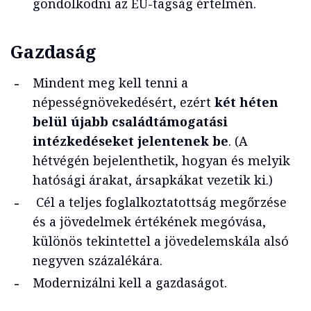
gondolkodni az EU-tagság értelmén.
Gazdaság
Mindent meg kell tenni a
népességnövekedésért, ezért
két héten
belül újabb családtámogatási
intézkedéseket jelentenek be
. (A
hétvégén bejelenthetik, hogyan és melyik
hatósági árakat, ársapkákat vezetik ki.)
Cél a teljes foglalkoztatottság megőrzése
és a jövedelmek értékének megóvása,
különös tekintettel a jövedelemskála alsó
negyven százalékára.
Modernizálni kell a gazdaságot.