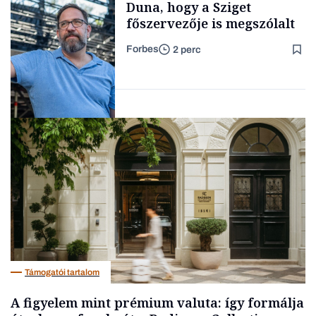
Duna, hogy a Sziget
főszervezője is megszólalt
Forbes
2 perc
Forbes-sztori
Társadalom
Támogatói tartalom
A figyelem mint prémium valuta: így formálja