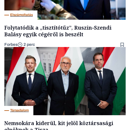
Elszámoltatás
Folytatódik a „tisztítótűz”, Ruszin-Szendi
Balásy egyik cégéről is beszélt
Forbes
2 perc
Társadalom
Nemsokára kiderül, kit jelöl köztársasági
elnöknek a Tisza