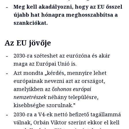
Meg kell akadályozni, hogy az EU ősszel
újabb hat hónapra meghosszabbítsa a
szankciókat.
Az EU jövője
2030-ra széteshet az eurózóna és akár
maga az Európai Unió is.
Azt mondta „kérdés, mennyire lehet
európainak nevezni azt az országot,
amelyikben az ő
shonos európai
nemzetrészek
néhány településre,
kisebbségbe szorulnak.”
2030-ra a V4-ek nettó befizető tagállammá
válnak, Orbán Viktor szerint ekkor el kell