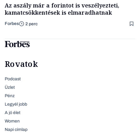
Az aszály már a forintot is veszélyezteti,
kamatcsökkentések is elmaradhatnak
Forbes
2 perc
Rovatok
Podcast
Üzlet
Pénz
Legyél jobb
A jó élet
Women
Napi címlap