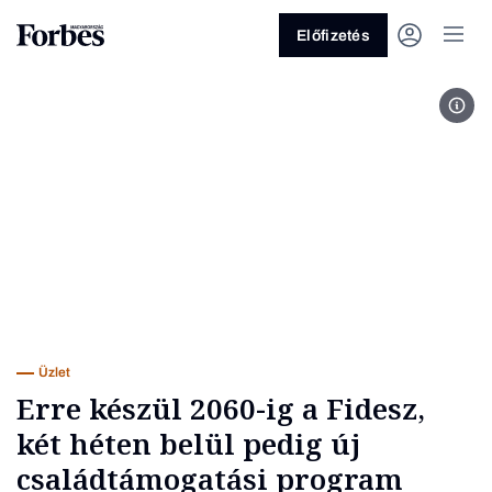
Előfizetés
Orbá
Vagy fedezze fel a következő
témákat
Üzlet
Pénz
Zöld
Legyél jobb!
Üzlet
Erre készül 2060-ig a Fidesz,
két héten belül pedig új
családtámogatási program