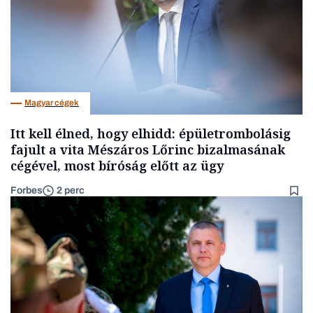
Magyar cégek
Itt kell élned, hogy elhidd: épületrombolásig
fajult a vita Mészáros Lőrinc bizalmasának
cégével, most bíróság előtt az ügy
Forbes
2 perc