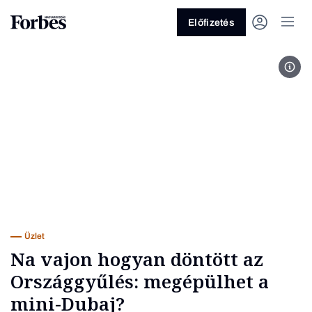
Előfizetés
Főv
Vagy fedezze fel a következő
témákat
Üzlet
Pénz
Zöld
Legyél jobb!
Üzlet
Na vajon hogyan döntött az
Országgyűlés: megépülhet a
mini-Dubaj?