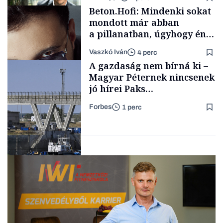
Családi
Beton.Hofi: Mindenki sokat
vállalkozások
mondott már abban
a pillanatban, úgyhogy én
a legsarkosabb
Vaszkó Iván
4 perc
gondolataimat akartam
TÁMOGATÓI
A gazdaság nem bírná ki –
TARTALOM
kimondani
Magyar Péternek nincsenek
jó hírei Paks
újraindításáról
Forbes
1 perc
Forbes-sztori
Energia