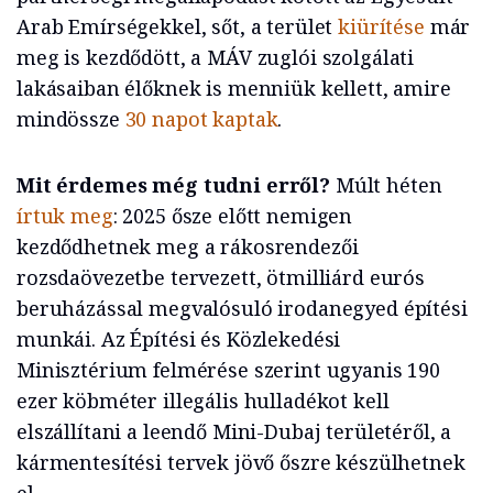
Arab Emírségekkel, sőt, a terület
kiürítése
már
meg is kezdődött, a MÁV zuglói szolgálati
lakásaiban élőknek is menniük kellett, amire
mindössze
30 napot kaptak
.
Mit érdemes még tudni erről?
Múlt héten
írtuk meg
: 2025 ősze előtt nemigen
kezdődhetnek meg a rákosrendezői
rozsdaövezetbe tervezett, ötmilliárd eurós
beruházással megvalósuló irodanegyed építési
munkái. Az Építési és Közlekedési
Minisztérium felmérése szerint ugyanis 190
ezer köbméter illegális hulladékot kell
elszállítani a leendő Mini-Dubaj területéről, a
kármentesítési tervek jövő őszre készülhetnek