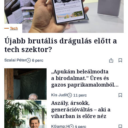
Tech
Újabb brutális drágulás előtt a
tech szektor?
Szalai Péter
6 perc
„Apukám beleálmodta
a birodalmat.” Üres és
gazos paprikamalomból
lett az igazi családi
Kis Judit
11 perc
fűszersztori
Aszály, ársokk,
generációváltás – aki a
viharban is előre néz
K&amp;H
4 perc