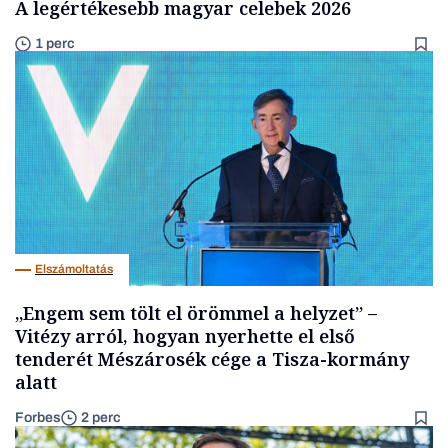
A legértékesebb magyar celebek 2026
1 perc
Elszámoltatás
„Engem sem tölt el örömmel a helyzet” –
Vitézy arról, hogyan nyerhette el első
tenderét Mészárosék cége a Tisza-kormány
alatt
Forbes
2 perc