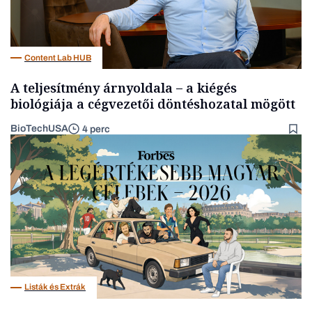
Content Lab HUB
A teljesítmény árnyoldala – a kiégés
biológiája a cégvezetői döntéshozatal mögött
BioTechUSA
4 perc
Listák és Extrák