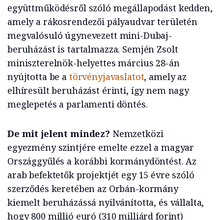
együttműködésről szóló megállapodást kedden,
amely a rákosrendezői pályaudvar területén
megvalósuló úgynevezett mini-Dubaj-
beruházást is tartalmazza. Semjén Zsolt
miniszterelnök-helyettes március 28-án
nyújtotta be a
törvényjavaslatot
, amely az
elhíresült beruházást érinti, így nem nagy
meglepetés a parlamenti döntés.
De mit jelent mindez?
Nemzetközi
egyezmény szintjére emelte ezzel a magyar
Országgyűlés a korábbi kormánydöntést. Az
arab befektetők projektjét egy 15 évre szóló
szerződés keretében az Orbán-kormány
kiemelt beruházássá nyilvánította, és vállalta,
hogy 800 millió euró (310 milliárd forint)