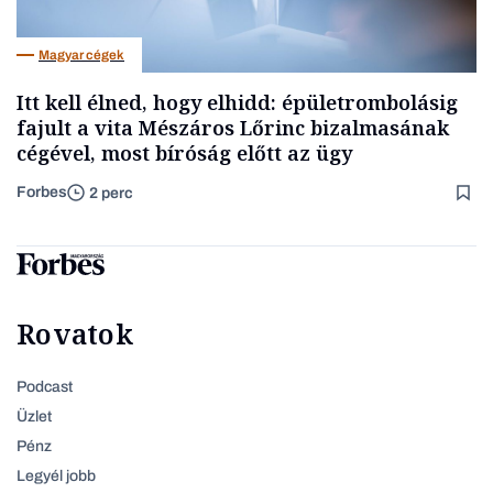
Magyar cégek
Itt kell élned, hogy elhidd: épületrombolásig
fajult a vita Mészáros Lőrinc bizalmasának
cégével, most bíróság előtt az ügy
Forbes
2 perc
Rovatok
Podcast
Üzlet
Pénz
Legyél jobb