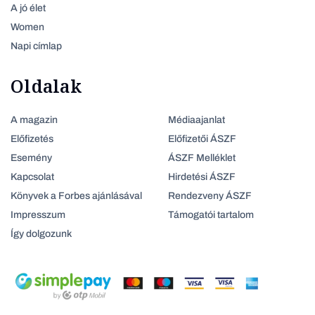
A jó élet
Women
Napi címlap
Oldalak
A magazin
Médiaajanlat
Előfizetés
Előfizetői ÁSZF
Esemény
ÁSZF Melléklet
Kapcsolat
Hirdetési ÁSZF
Könyvek a Forbes ajánlásával
Rendezveny ÁSZF
Impresszum
Támogatói tartalom
Így dolgozunk