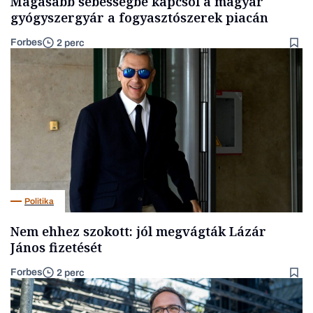
Magasabb sebességbe kapcsol a magyar
gyógyszergyár a fogyasztószerek piacán
Forbes
2 perc
Politika
Nem ehhez szokott: jól megvágták Lázár
János fizetését
Forbes
2 perc