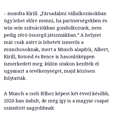
– mondta Kirill. „Társadalmi vállalkozásokban
úgy lehet előre menni, ha partnerségekben és
win-win szituációkban gondolkozunk, nem
pedig zéró összegű játszmákban.” A helyzet
már csak azért is lehetett ismerős a
munchosoknak, mert a Munch alapítói, Albert,
Kirill, Botond és Bence is hasonlóképpen
ismerkedett meg: külön utakon kezdték el
ugyanazt a tevékenységet, majd közösen
folytatták.
A Munch a cseh félhez képest két évvel később,
2020-ban indult, de még így is a magyar csapat
számított nagyobbnak: