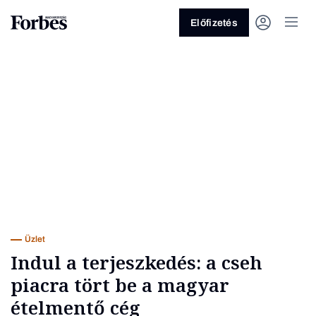
Előfizetés
Vagy fedezze fel a következő
témákat
Üzlet
Pénz
Zöld
Legyél jobb!
Üzlet
Indul a terjeszkedés: a cseh
piacra tört be a magyar
ételmentő cég