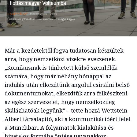
NAPI CÍMLAP
Madzin Emília
8 perc
Érdekes és jól fizető munkát akarnak. Itt meg is kapják
Már a kezdetektől fogva tudatosan készültek
arra, hogy nemzetközi vizekre evezzenek.
„Komikusnak is tűnhetett külső szemlélők
számára, hogy már néhány hónappal az
indulás után elkezdtünk angolul csinálni belső
dokumentumokat, elkezdtük arra felkészíteni
az egész szervezetet, hogy nemzetközileg
skálázhatóak legyünk” – tette hozzá Wettstein
Albert társalapító, aki a kommunikációért felel
a Munchban. A folyamatok kialakítása és
hivatalos formába öntése ugyanakkor