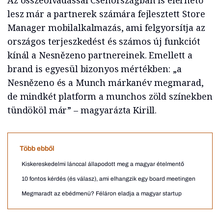
Az összeolvadással Csehországban is elérhető
lesz már a partnerek számára fejlesztett Store
Manager mobilalkalmazás, ami felgyorsítja az
országos terjeszkedést és számos új funkciót
kínál a Nesnězeno partnereinek. Emellett a
brand is egyesül bizonyos mértékben: „a
Nesnězeno és a Munch márkanév megmarad,
de mindkét platform a munchos zöld színekben
tündököl már” – magyarázta Kirill.
Több ebből
Kiskereskedelmi lánccal állapodott meg a magyar ételmentő
10 fontos kérdés (és válasz), ami elhangzik egy board meetingen
Megmaradt az ebédmenü? Féláron eladja a magyar startup