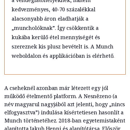
a vendéglátóhelyeknek, hanem
kedvezményes, 40-70 százalékkal
alacsonyabb áron eladhatják a
„muncholóknak”. Így csökkentik a
kukába kerülő étel mennyiségét és
szereznek kis plusz bevételt is. A Munch
weboldalon és applikációban is elérhető.
A cseheknél azonban már létezett egy jól
működő ételmentő platform. A Nesnězeno (a
név magyarul nagyjából azt jelenti, hogy „nincs
elfogyasztva”) indulása kísértetiesen hasonlít a
Munch történetéhez. 2018-ban egyetemistaként
alapította Jakub Henni és alapítótársa. Először