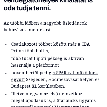
vendéglátóhelyek kínálatát is
oda tudja tenni.
Az utóbbi időben a nagyobb üzletláncok
behúzására mentek rá:
Csatlakozott többet között már a CBA
Príma több boltja,
több tucat Lipóti pékség is aktívan
használja a platformot
novembertől pedig
a SPAR-ral működnek
együtt
Szegeden, Hódmezővásárhelyen és
Budapest XI. kerületében.
Illetve megvan az első nemzetközi
megállapodásuk is, a Starbucks ugyanis