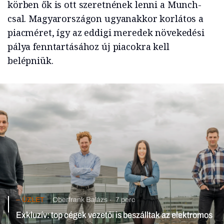
körben ők is ott szeretnének lenni a Munch-
csal. Magyarországon ugyanakkor korlátos a
piacméret, így az eddigi meredek növekedési
pálya fenntartásához új piacokra kell
belépniük.
ÜZLET
Oberfrank Balázs
7 perc
Exkluzív: top cégek vezetői is beszálltak az elektromos flottás
magyar Volteumba