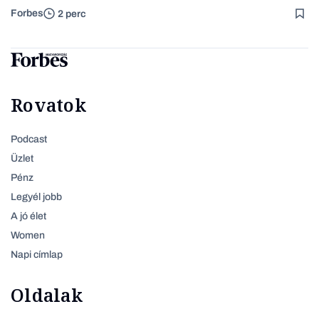
Forbes
2 perc
Rovatok
Podcast
Üzlet
Pénz
Legyél jobb
A jó élet
Women
Napi címlap
Oldalak