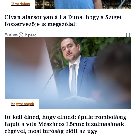
Társadalom
Olyan alacsonyan áll a Duna, hogy a Sziget
főszervezője is megszólalt
Forbes
2 perc
Magyar cégek
Itt kell élned, hogy elhidd: épületrombolásig
fajult a vita Mészáros Lőrinc bizalmasának
cégével, most bíróság előtt az ügy