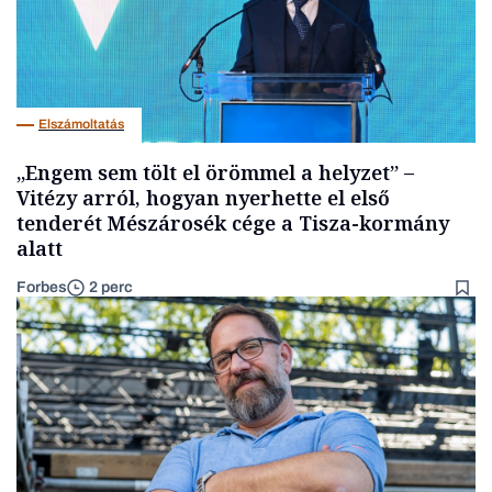
Elszámoltatás
„Engem sem tölt el örömmel a helyzet” –
Vitézy arról, hogyan nyerhette el első
tenderét Mészárosék cége a Tisza-kormány
alatt
Forbes
2 perc