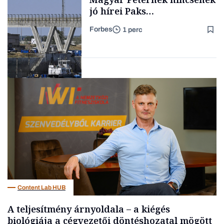
jó hírei Paks
újraindításáról
Forbes
1 perc
Forbes-sztori
Energia
Content Lab HUB
A teljesítmény árnyoldala – a kiégés
biológiája a cégvezetői döntéshozatal mögött