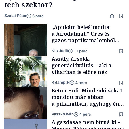
tech szektor?
Szalai Péter
6 perc
„Apukám beleálmodta
a birodalmat.” Üres és
gazos paprikamalomból
lett az igazi családi
Kis Judit
11 perc
fűszersztori
Aszály, ársokk,
generációváltás – aki a
viharban is előre néz
K&amp;H
4 perc
Családi
Beton.Hofi: Mindenki sokat
vállalkozások
mondott már abban
a pillanatban, úgyhogy én
a legsarkosabb
Vaszkó Iván
4 perc
gondolataimat akartam
TÁMOGATÓI
A gazdaság nem bírná ki –
TARTALOM
kimondani
Magyar Péternek nincsenek