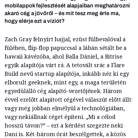
mobilappok fejlesztését alapjaiban meghatározni
akaró cég a jövőről – és mit tesz meg érte ma,
hogy elérje ezt a víziót?
Zach Gray felnyírt hajjal, ezüst fülbevalóval a
fülében, flip-flop papuccsal a lábán sétált be a
hawaii kávézóba, ahol Balla Dániel, a Bitrise
egyik alapítója várt rá. A tetovált srác a Flare
Build nevű startup alapítója, inkább néz ki egy
elborult geeknek, mint egy, a maga területén
egyedülálló cég alapító-vezetőjének. Három
évvel ezelőtt alapított cégével válaszút előtt állt:
vagy még jobban elmélyül a technológiában,
vagy nekiállnak céget építeni. „Mi a célod
hosszú távon?” – ezt a kérdést szegezte neki
Dani is. Két-három órát beszélgettek, a közös