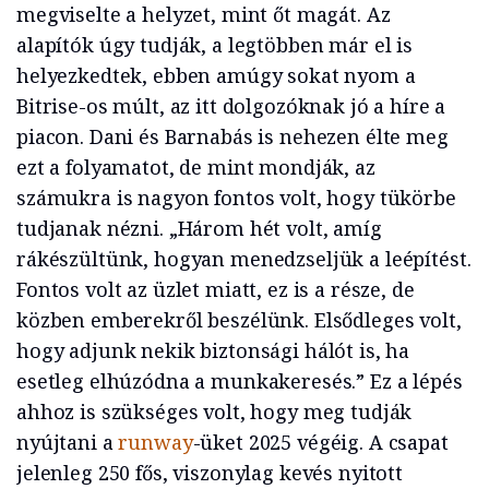
megviselte a helyzet, mint őt magát. Az
alapítók úgy tudják, a legtöbben már el is
helyezkedtek, ebben amúgy sokat nyom a
Bitrise-os múlt, az itt dolgozóknak jó a híre a
piacon. Dani és Barnabás is nehezen élte meg
ezt a folyamatot, de mint mondják, az
számukra is nagyon fontos volt, hogy tükörbe
tudjanak nézni. „Három hét volt, amíg
rákészültünk, hogyan menedzseljük a leépítést.
Fontos volt az üzlet miatt, ez is a része, de
közben emberekről beszélünk. Elsődleges volt,
hogy adjunk nekik biztonsági hálót is, ha
esetleg elhúzódna a munkakeresés.” Ez a lépés
ahhoz is szükséges volt, hogy meg tudják
nyújtani a
runway
-üket 2025 végéig. A csapat
jelenleg 250 fős, viszonylag kevés nyitott