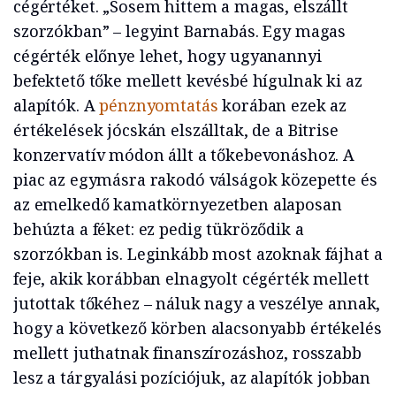
cégértéket. „Sosem hittem a magas, elszállt
szorzókban” – legyint Barnabás. Egy magas
cégérték előnye lehet, hogy ugyanannyi
befektető tőke mellett kevésbé hígulnak ki az
alapítók. A
pénznyomtatás
korában ezek az
értékelések jócskán elszálltak, de a Bitrise
konzervatív módon állt a tőkebevonáshoz. A
piac az egymásra rakodó válságok közepette és
az emelkedő kamatkörnyezetben alaposan
behúzta a féket: ez pedig tükröződik a
szorzókban is. Leginkább most azoknak fájhat a
feje, akik korábban elnagyolt cégérték mellett
jutottak tőkéhez – náluk nagy a veszélye annak,
hogy a következő körben alacsonyabb értékelés
mellett juthatnak finanszírozáshoz, rosszabb
lesz a tárgyalási pozíciójuk, az alapítók jobban