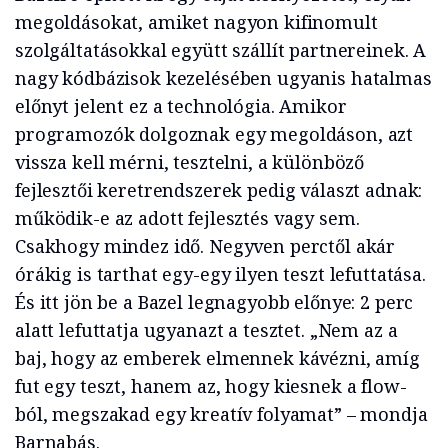
megoldásokat, amiket nagyon kifinomult
szolgáltatásokkal együtt szállít partnereinek. A
nagy kódbázisok kezelésében ugyanis hatalmas
előnyt jelent ez a technológia. Amikor
programozók dolgoznak egy megoldáson, azt
vissza kell mérni, tesztelni, a különböző
fejlesztői keretrendszerek pedig választ adnak:
működik-e az adott fejlesztés vagy sem.
Csakhogy mindez idő. Negyven perctől akár
órákig is tarthat egy-egy ilyen teszt lefuttatása.
És itt jön be a Bazel legnagyobb előnye: 2 perc
alatt lefuttatja ugyanazt a tesztet. „Nem az a
baj, hogy az emberek elmennek kávézni, amíg
fut egy teszt, hanem az, hogy kiesnek a flow-
ból, megszakad egy kreatív folyamat” – mondja
Barnabás.