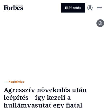
Előfizetés
A Bi
Vagy fedezze fel a következő
témákat
Üzlet
Pénz
Zöld
Legyél jobb!
Napi címlap
Agresszív növekedés után
leépítés – így kezeli a
hullámvasutat egy fiatal