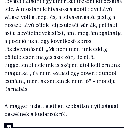
tovább haladni egy amerikai tőzsdei kibocsátás
felé. A mostani kihívásokra adott rövidtávú
válasz volt a leépítés, a felvásárlástól pedig a
hosszú távú célok teljesülését várják, például
azt a bevételnövekedést, ami megtámogathatja
a pozíciójukat egy következő körös
tőkebevonásnál. „Mi nem mentünk eddig
bődületesen magas szorzón, de ettől
függetlenül nekünk is szépen utol kell érnünk
magunkat, és nem szabad egy down roundot
csinálni, mert az senkinek nem jó” – mondja
Barnabás.
A magyar üzleti életben szokatlan nyíltsággal
beszélnek a kudarcokról.