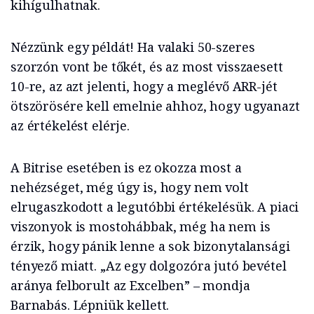
kihígulhatnak.
Nézzünk egy példát! Ha valaki 50-szeres
szorzón vont be tőkét, és az most visszaesett
10-re, az azt jelenti, hogy a meglévő ARR-jét
ötszörösére kell emelnie ahhoz, hogy ugyanazt
az értékelést elérje.
A Bitrise esetében is ez okozza most a
nehézséget, még úgy is, hogy nem volt
elrugaszkodott a legutóbbi értékelésük. A piaci
viszonyok is mostohábbak, még ha nem is
érzik, hogy pánik lenne a sok bizonytalansági
tényező miatt. „Az egy dolgozóra jutó bevétel
aránya felborult az Excelben” – mondja
Barnabás. Lépniük kellett.