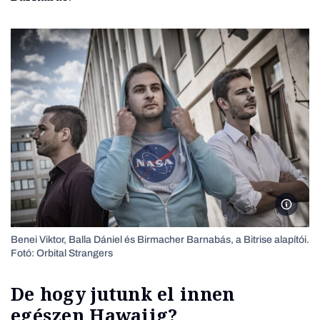
A Bitris
Benei Viktor, Balla Dániel és Birmacher Barnabás, a Bitrise alapítói.
Fotó: Orbital Strangers
De hogy jutunk el innen
egészen Hawaiig?