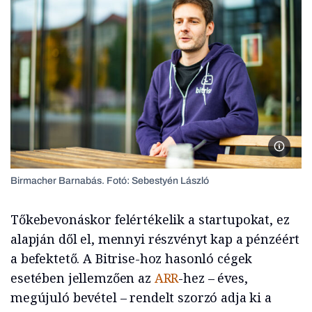
Birmach
Birmacher Barnabás. Fotó: Sebestyén László
Tőkebevonáskor felértékelik a startupokat, ez
alapján dől el, mennyi részvényt kap a pénzéért
a befektető. A Bitrise-hoz hasonló cégek
esetében jellemzően az
ARR
-hez – éves,
megújuló bevétel – rendelt szorzó adja ki a