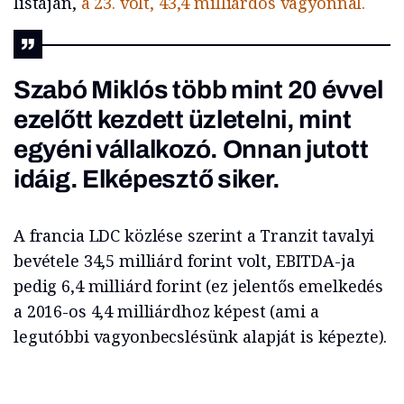
listáján,
a 23. volt, 43,4 milliárdos vagyonnal.
Szabó Miklós több mint 20 évvel
ezelőtt kezdett üzletelni, mint
egyéni vállalkozó. Onnan jutott
idáig. Elképesztő siker.
A francia LDC közlése szerint a Tranzit tavalyi
bevétele 34,5 milliárd forint volt, EBITDA-ja
pedig 6,4 milliárd forint (ez jelentős emelkedés
a 2016-os 4,4 milliárdhoz képest (ami a
legutóbbi vagyonbecslésünk alapját is képezte).