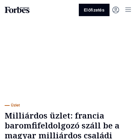
Előfizetés
Vagy fedezze fel a következő
témákat
Üzlet
Pénz
Zöld
Legyél jobb!
Üzlet
Milliárdos üzlet: francia
baromfifeldolgozó száll be a
magyar milliárdos családi