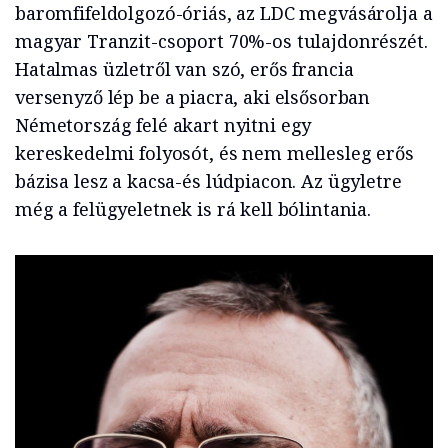
baromfifeldolgozó-óriás, az LDC megvásárolja a
magyar Tranzit-csoport 70%-os tulajdonrészét.
Hatalmas üzletről van szó, erős francia
versenyző lép be a piacra, aki elsősorban
Németország felé akart nyitni egy
kereskedelmi folyosót, és nem mellesleg erős
bázisa lesz a kacsa-és lúdpiacon. Az ügyletre
még a felügyeletnek is rá kell bólintania.