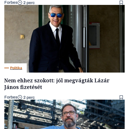
Forbes
2 perc
Politika
Nem ehhez szokott: jól megvágták Lázár
János fizetését
Forbes
2 perc