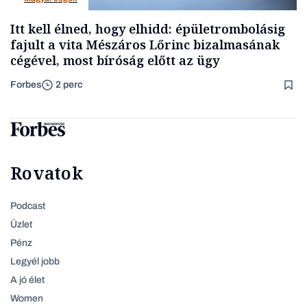
Itt kell élned, hogy elhidd: épületrombolásig
fajult a vita Mészáros Lőrinc bizalmasának
cégével, most bíróság előtt az ügy
Forbes
2 perc
Rovatok
Podcast
Üzlet
Pénz
Legyél jobb
A jó élet
Women