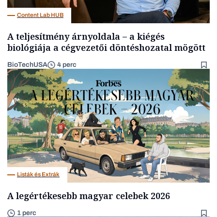
Content Lab HUB
A teljesítmény árnyoldala – a kiégés
biológiája a cégvezetői döntéshozatal mögött
BioTechUSA
4 perc
Listák és Extrák
A legértékesebb magyar celebek 2026
1 perc