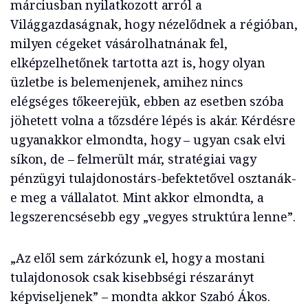
márciusban nyilatkozott arról a
Világgazdaságnak, hogy nézelődnek a régióban,
milyen cégeket vásárolhatnának fel,
elképzelhetőnek tartotta azt is, hogy olyan
üzletbe is belemenjenek, amihez nincs
elégséges tőkeerejük, ebben az esetben szóba
jöhetett volna a tőzsdére lépés is akár. Kérdésre
ugyanakkor elmondta, hogy – ugyan csak elvi
síkon, de – felmerült már, stratégiai vagy
pénzügyi tulajdonostárs-befektetővel osztanák-
e meg a vállalatot. Mint akkor elmondta, a
legszerencsésebb egy „vegyes struktúra lenne”.
„Az elől sem zárkózunk el, hogy a mostani
tulajdonosok csak kisebbségi részarányt
képviseljenek” – mondta akkor Szabó Ákos.