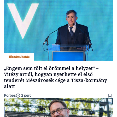
Elszámoltatás
„Engem sem tölt el örömmel a helyzet” –
Vitézy arról, hogyan nyerhette el első
tenderét Mészárosék cége a Tisza-kormány
alatt
Forbes
2 perc