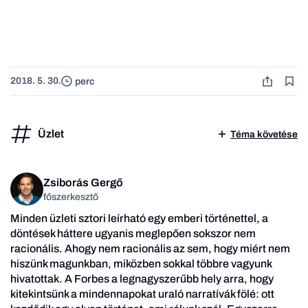
2018. 5. 30.
perc
Üzlet
Téma követése
Zsiborás Gergő
főszerkesztő
Minden üzleti sztori leírható egy emberi történettel, a
döntések háttere ugyanis meglepően sokszor nem
racionális. Ahogy nem racionális az sem, hogy miért nem
hiszünk magunkban, miközben sokkal többre vagyunk
hivatottak. A Forbes a legnagyszerűbb hely arra, hogy
kitekintsünk a mindennapokat uraló narratívák fölé: ott