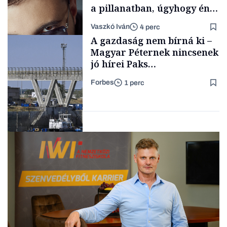
a pillanatban, úgyhogy én
a legsarkosabb
Vaszkó Iván
4 perc
gondolataimat akartam
TÁMOGATÓI
A gazdaság nem bírná ki –
TARTALOM
kimondani
Magyar Péternek nincsenek
jó hírei Paks
újraindításáról
Forbes
1 perc
Forbes-sztori
Energia