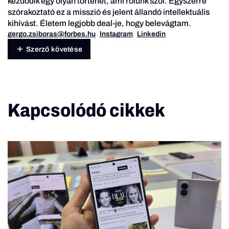
kezdődik egy olyan történet, ami rólunk szól. Egyszerre
szórakoztató ez a misszió és jelent állandó intellektuális
kihívást. Életem legjobb deal-je, hogy belevágtam.
gergo.zsiboras@forbes.hu
Instagram
Linkedin
Szerző követése
Kapcsolódó cikkek