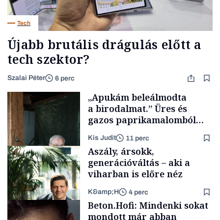
Tech
Újabb brutális drágulás előtt a
tech szektor?
Szalai Péter
6 perc
„Apukám beleálmodta
a birodalmat.” Üres és
gazos paprikamalomból
lett az igazi családi
Kis Judit
11 perc
fűszersztori
Aszály, ársokk,
generációváltás – aki a
viharban is előre néz
K&amp;H
4 perc
Családi
Beton.Hofi: Mindenki sokat
vállalkozások
mondott már abban