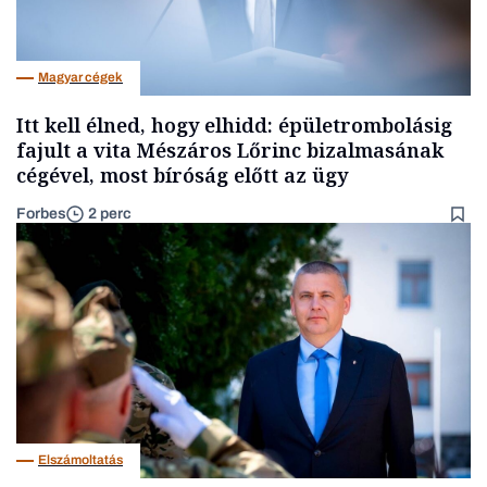
Magyar cégek
Itt kell élned, hogy elhidd: épületrombolásig
fajult a vita Mészáros Lőrinc bizalmasának
cégével, most bíróság előtt az ügy
Forbes
2 perc
Elszámoltatás