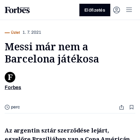
Előfizetés
1. 7. 2021
Üzlet
Messi már nem a
Barcelona játékosa
Vagy fedezze fel a következő
Forbes
témákat
Üzlet
Pénz
Zöld
Legyél jobb!
perc
Az argentin sztár szerződése lejárt,
egyelőre Brazíliában van a Copa Américán.