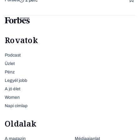
2 perc
Rovatok
Podcast
Üzlet
Pénz
Legyél jobb
A jó élet
Women
Napi címlap
Oldalak
A magazin
Médiaajanlat