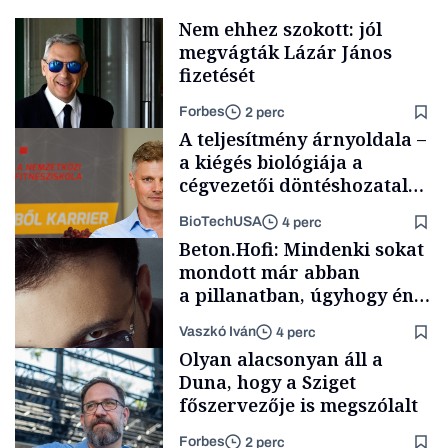
Nem ehhez szokott: jól
megvágták Lázár János
fizetését
Forbes
2 perc
A teljesítmény árnyoldala –
a kiégés biológiája a
cégvezetői döntéshozatal
mögött
BioTechUSA
4 perc
Politika
Beton.Hofi: Mindenki sokat
mondott már abban
a pillanatban, úgyhogy én
a legsarkosabb
Vaszkó Iván
4 perc
gondolataimat akartam
Content Lab HUB
Olyan alacsonyan áll a
kimondani
Duna, hogy a Sziget
főszervezője is megszólalt
Forbes
2 perc