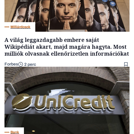
Milliárdosok
A világ leggazdagabb embere saját
Wikipédiát akart, majd magára hagyta. Most
milliók olvasnak ellenőrizetlen információkat
Forbes
2 perc
Bank