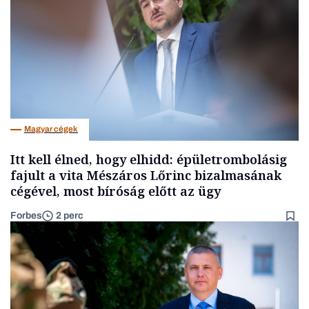
Magyar cégek
Itt kell élned, hogy elhidd: épületrombolásig
fajult a vita Mészáros Lőrinc bizalmasának
cégével, most bíróság előtt az ügy
Forbes
2 perc