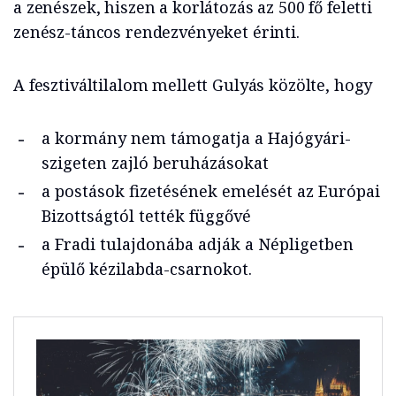
a zenészek, hiszen a korlátozás az 500 fő feletti
zenész-táncos rendezvényeket érinti.
A fesztiváltilalom mellett Gulyás közölte, hogy
a kormány nem támogatja a Hajógyári-
szigeten zajló beruházásokat
a postások fizetésének emelését az Európai
Bizottságtól tették függővé
a Fradi tulajdonába adják a Népligetben
épülő kézilabda-csarnokot.