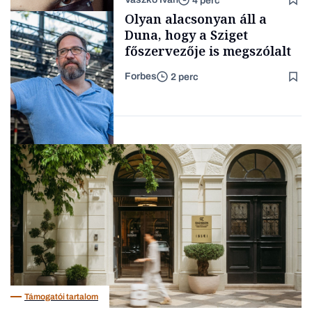
4 perc
gondolataimat akartam
Content Lab HUB
Olyan alacsonyan áll a
kimondani
Duna, hogy a Sziget
főszervezője is megszólalt
Forbes
2 perc
Forbes-sztori
Társadalom
Támogatói tartalom