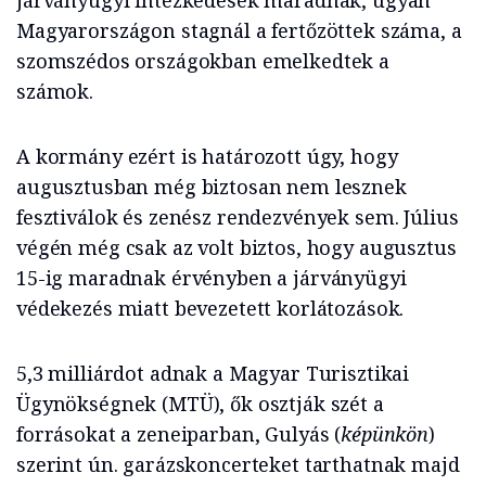
járványügyi intézkedések maradnak, ugyan
Magyarországon stagnál a fertőzöttek száma, a
szomszédos országokban emelkedtek a
számok.
A kormány ezért is határozott úgy, hogy
augusztusban még biztosan nem lesznek
fesztiválok és zenész rendezvények sem. Július
végén még csak az volt biztos, hogy augusztus
15-ig maradnak érvényben a járványügyi
védekezés miatt bevezetett korlátozások.
5,3 milliárdot adnak a Magyar Turisztikai
Ügynökségnek (MTÜ), ők osztják szét a
forrásokat a zeneiparban, Gulyás (
képünkön
)
szerint ún. garázskoncerteket tarthatnak majd