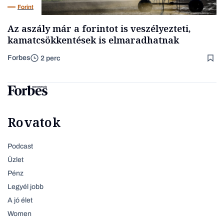
Forint
Az aszály már a forintot is veszélyezteti,
kamatcsökkentések is elmaradhatnak
Forbes
2 perc
Rovatok
Podcast
Üzlet
Pénz
Legyél jobb
A jó élet
Women