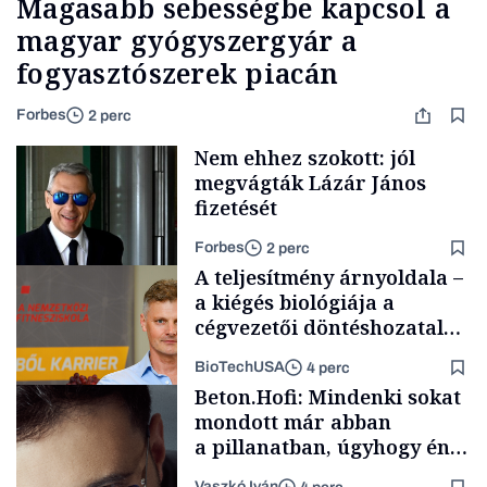
Magasabb sebességbe kapcsol a
magyar gyógyszergyár a
fogyasztószerek piacán
Forbes
2 perc
Nem ehhez szokott: jól
megvágták Lázár János
fizetését
Forbes
2 perc
A teljesítmény árnyoldala –
a kiégés biológiája a
cégvezetői döntéshozatal
mögött
BioTechUSA
4 perc
Politika
Beton.Hofi: Mindenki sokat
mondott már abban
a pillanatban, úgyhogy én
a legsarkosabb
Vaszkó Iván