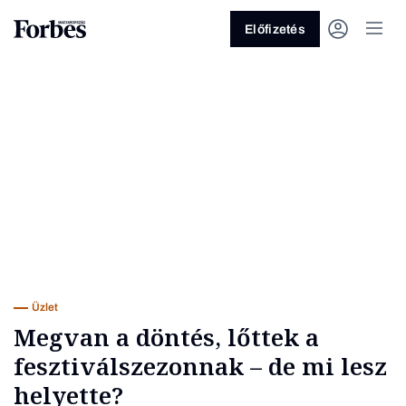
Előfizetés
Vagy fedezze fel a következő
témákat
Üzlet
Pénz
Zöld
Legyél jobb!
Üzlet
Megvan a döntés, lőttek a
fesztiválszezonnak – de mi lesz
helyette?