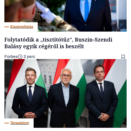
Elszámoltatás
Folytatódik a „tisztítótűz”, Ruszin-Szendi
Balásy egyik cégéről is beszélt
Forbes
2 perc
Társadalom