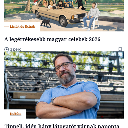
Listák és Extrák
A legértékesebb magyar celebek 2026
1 perc
Kultúra
Tippelj, idén hány látogatót várnak naponta