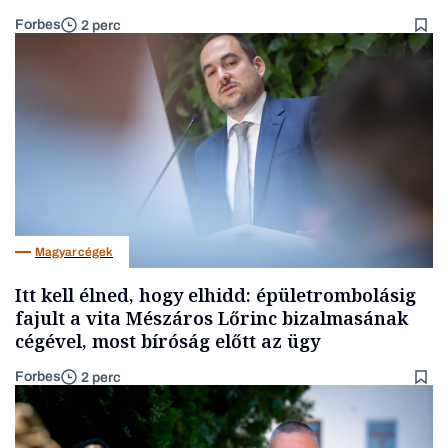
Forbes
2 perc
Magyar cégek
Itt kell élned, hogy elhidd: épületrombolásig
fajult a vita Mészáros Lőrinc bizalmasának
cégével, most bíróság előtt az ügy
Forbes
2 perc