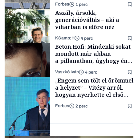
újraindításáról
Forbes
1 perc
Aszály, ársokk,
generációváltás – aki a
viharban is előre néz
K&amp;H
4 perc
Energia
Beton.Hofi: Mindenki sokat
mondott már abban
a pillanatban, úgyhogy én
a legsarkosabb
Vaszkó Iván
4 perc
gondolataimat akartam
TÁMOGATÓI
„Engem sem tölt el örömmel
TARTALOM
kimondani
a helyzet” – Vitézy arról,
hogyan nyerhette el első
tenderét Mészárosék cége a
Forbes
2 perc
Tisza-kormány alatt
Forbes-sztori