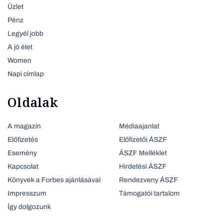
Üzlet
Pénz
Legyél jobb
A jó élet
Women
Napi címlap
Oldalak
A magazin
Médiaajanlat
Előfizetés
Előfizetői ÁSZF
Esemény
ÁSZF Melléklet
Kapcsolat
Hirdetési ÁSZF
Könyvek a Forbes ajánlásával
Rendezveny ÁSZF
Impresszum
Támogatói tartalom
Így dolgozunk