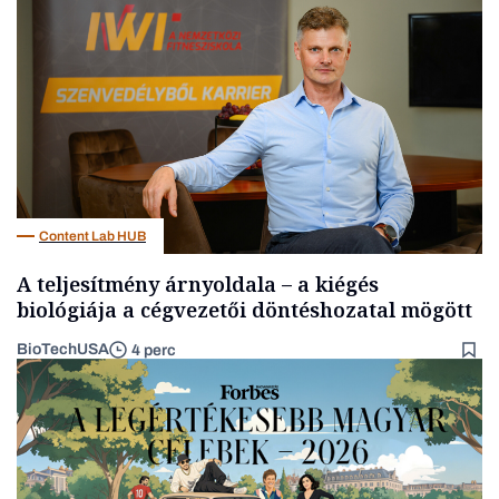
Elszámoltatás
Content Lab HUB
A teljesítmény árnyoldala – a kiégés
biológiája a cégvezetői döntéshozatal mögött
BioTechUSA
4 perc