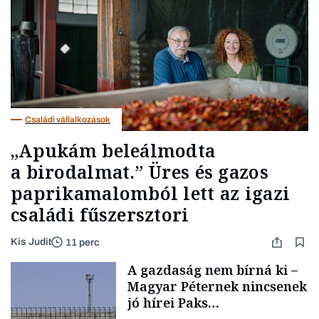
Családi vállalkozások
„Apukám beleálmodta
a birodalmat.” Üres és gazos
paprikamalomból lett az igazi
családi fűszersztori
Kis Judit
11 perc
A gazdaság nem bírná ki –
Magyar Péternek nincsenek
jó hírei Paks