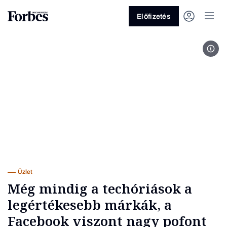
Előfizetés
Raje
Vagy fedezze fel a következő
témákat
Üzlet
Pénz
Zöld
Legyél jobb!
Üzlet
Még mindig a techóriások a
legértékesebb márkák, a
Facebook viszont nagy pofont