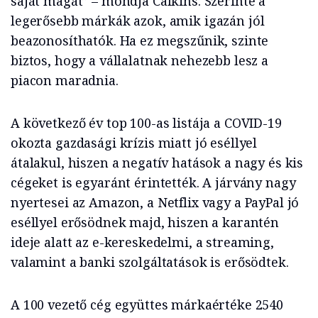
saját magát” – mondja Calkins. Szerinte a
legerősebb márkák azok, amik igazán jól
beazonosíthatók. Ha ez megszűnik, szinte
biztos, hogy a vállalatnak nehezebb lesz a
piacon maradnia.
A következő év top 100-as listája a COVID-19
okozta gazdasági krízis miatt jó eséllyel
átalakul, hiszen a negatív hatások a nagy és kis
cégeket is egyaránt érintették. A járvány nagy
nyertesei az Amazon, a Netflix vagy a PayPal jó
eséllyel erősödnek majd, hiszen a karantén
ideje alatt az e-kereskedelmi, a streaming,
valamint a banki szolgáltatások is erősödtek.
A 100 vezető cég együttes márkaértéke 2540