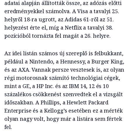
adatai alapján állították össze, az adózás előtti
eredményekkel számolva. A Visa a tavalyi 25.
helyről 18-ra ugrott, az Adidas 61-ről az 51.
helyezést érte el, míg a Netflix a tavalyi 38.
pozícióból tornázta fel magát a 26. helyre.
Az idei listán számos új szereplő is felbukkant,
például a Nintendo, a Hennessy, a Burger King,
és az AXA. Vannak persze vesztesek is, az olyan
régi motorosnak számító technológiai cégek,
mint a GE, a HP Inc. és az IBM 14, 12 és 10
százalékos csökkenést szenvedtek el a vizsgált
időszakban. A Phillips, a Hewlett Packard
Enterprise és a Kellogg’s esetében ez a mérték
olyan nagy volt, hogy már a listára sem fértek
fel.