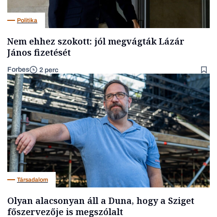
Politika
Nem ehhez szokott: jól megvágták Lázár
János fizetését
Forbes
2 perc
Társadalom
Olyan alacsonyan áll a Duna, hogy a Sziget
főszervezője is megszólalt