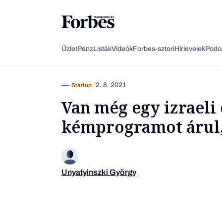
Üzlet
Pénz
Listák
Videók
Forbes-sztori
Hírlevelek
Podc
2. 8. 2021
Startup
Van még egy izraeli
kémprogramot árul,
Unyatyinszki György