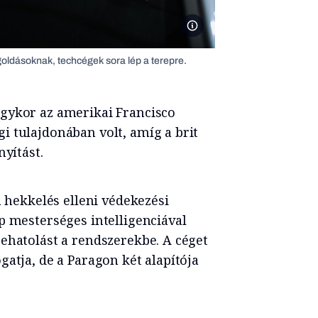
Már lejárt az ideje a hagyományos m
oldásoknak, techcégek sora lép a terepre.
gykor az amerikai Francisco
i tulajdonában volt, amíg a brit
nyítást.
a hekkelés elleni védekezési
p mesterséges intelligenciával
ehatolást a rendszerekbe. A céget
atja, de a Paragon két alapítója