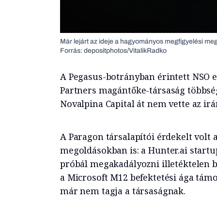
Már lejárt az ideje a hagyományos megfigyelési meg
Forrás: depositphotos/VitalikRadko
A Pegasus-botrányban érintett NSO e
Partners magántőke-társaság többség
Novalpina Capital át nem vette az irá
A Paragon társalapítói érdekelt volt 
megoldásokban is: a Hunter.ai startu
próbál megakadályozni illetéktelen b
a Microsoft M12 befektetési ága támog
már nem tagja a társaságnak.