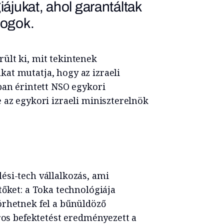
ájukat, ahol garantáltak
jogok.
ült ki, mit tekintenek
at mutatja, hogy az izraeli
ban érintett NSO egykori
 az egykori izraeli miniszterelnök
ési-tech vállalkozás, ami
tőket: a Toka technológiája
örhetnek fel a bűnüldöző
áros befektetést eredményezett a