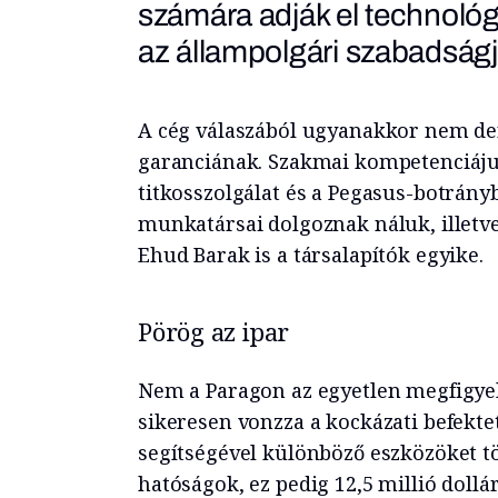
számára adják el technológi
az állampolgári szabadság
A cég válaszából ugyanakkor nem der
garanciának. Szakmai kompetenciájuk
titkosszolgálat és a Pegasus-botrány
munkatársai dolgoznak náluk, illetve
Ehud Barak is a társalapítók egyike.
Pörög az ipar
Nem a Paragon az egyetlen megfigyel
sikeresen vonzza a kockázati befekte
segítségével különböző eszközöket t
hatóságok, ez pedig 12,5 millió doll