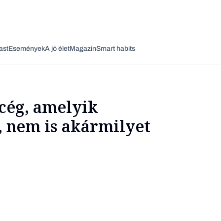
ast
Események
A jó élet
Magazin
Smart habits
 cég, amelyik
 nem is akármilyet
Vagy fedezze fel a következő témákat
Üzlet
Pénz
Zöld
Legyél jobb!