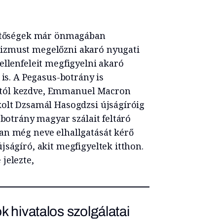
ehetőségek már önmagában
izmust megelőzni akaró nyugati
ellenfeleit megfigyelni akaró
 is. A Pegasus-botrány is
tól kezdve, Emmanuel Macron
kolt Dzsamál Hasogdzsi újságíróig
 botrány magyar szálait feltáró
an még neve elhallgatását kérő
jságíró, akit megfigyeltek itthon.
jelezte,
 hivatalos szolgálatai