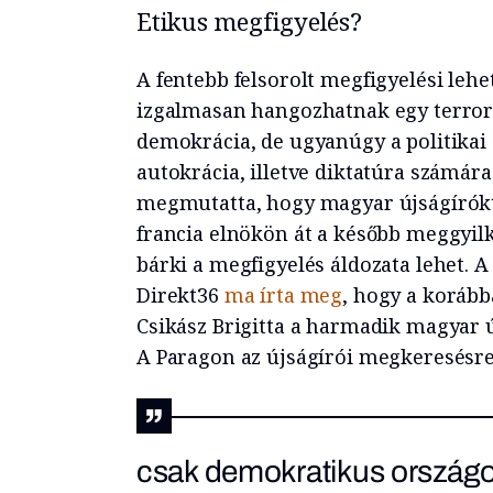
Etikus megfigyelés?
A fentebb felsorolt megfigyelési l
izgalmasan hangozhatnak egy terror
demokrácia, de ugyanúgy a politikai 
autokrácia, illetve diktatúra számára
megmutatta, hogy magyar újságírók
francia elnökön át a később meggyil
bárki a megfigyelés áldozata lehet. A
Direkt36
ma írta meg
, hogy a korább
Csikász Brigitta a harmadik magyar ú
A Paragon az újságírói megkeresésre 
csak demokratikus országok