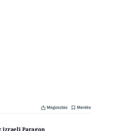
Megosztás
Mentés
z izraeli Paragon