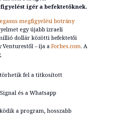
igyelést ígér a befektetőknek.
egasus megfigyelési botrány
gyelmet egy újabb izraeli
illió dollár közötti befektetői
 Venturestől – íja a
Forbes.com
. A
,
örhetik fel a titkosított
Signal és a Whatsapp
működik a program, hosszabb