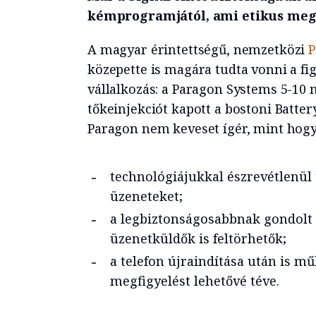
kémprogramjától, ami etikus megf
A magyar érintettségű, nemzetközi
P
közepette is magára tudta vonni a fi
vállalkozás: a Paragon Systems 5-10 m
tőkeinjekciót kapott a bostoni Battery
Paragon nem keveset ígér, mint hogy
technológiájukkal észrevétlenül t
üzeneteket;
a legbiztonságosabbnak gondolt 
üzenetküldők is feltörhetők;
a telefon újraindítása után is 
megfigyelést lehetővé téve.